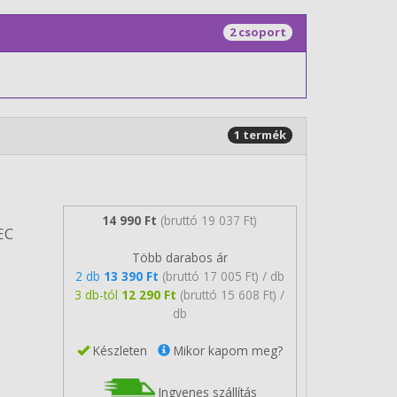
2 csoport
1 termék
14 990 Ft
(bruttó 19 037 Ft)
EC
Több darabos ár
2 db
13 390 Ft
(bruttó 17 005 Ft) / db
3 db-tól
12 290 Ft
(bruttó 15 608 Ft) /
db
Készleten
Mikor kapom meg?
Ingyenes szállítás