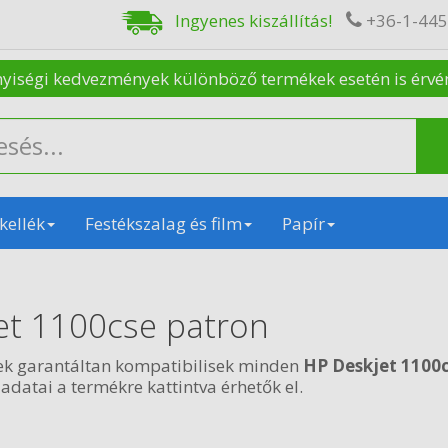
Ingyenes kiszállítás!
+36-1-44
nyiségi kedvezmények különböző termékek esetén is érvénye
kellék
Festékszalag és film
Papír
et 1100cse patron
ek garantáltan kompatibilisek minden
HP Deskjet 1100
 adatai a termékre kattintva érhetők el.