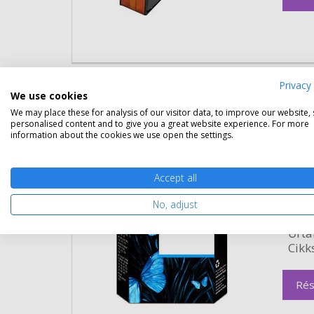
Eredeti kellékek
Privacy 
We use cookies
We may place these for analysis of our visitor data, to improve our website,
HP 45 fekete patron (51645A) er
personalised content and to give you a great website experience. For more
information about the cookies we use open the settings.
Gara
Kapa
Accept all
Kisze
Szín:
No, adjust
Term
Űrta
Cikk
Rés