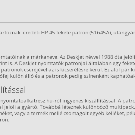
rtoznak: eredeti HP 45 fekete patron (51645A), utángyárt
mtatóinak a márkaneve. Az DeskJet névvel 1988 óta jelöli
int is. A DeskJet nyomtatók patronjai általában egy feket
patronok cseréjével az is kicserélésre kerül. Ez alól pár k
ófej külön álló és a patronok pedig színenként kaphatóak
lítással
yomtatoalkatresz.hu-ról ingyenes kiszállítással. A patr
-el jelöli a gyártó. Továbbá léteznek különböző multipac
ket, vagy a termék mellé csomagolt egyéb kelléket, pél
ron.