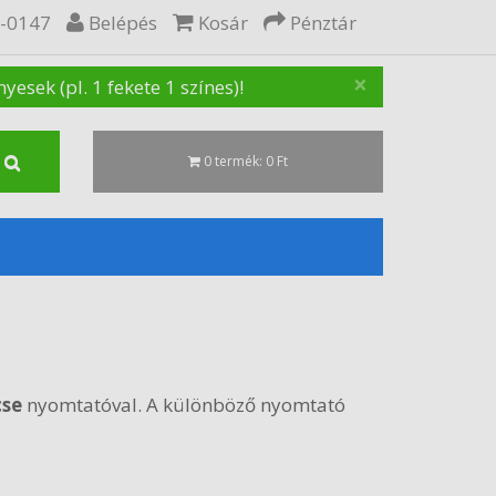
5-0147
Belépés
Kosár
Pénztár
×
sek (pl. 1 fekete 1 színes)!
0 termék: 0 Ft
cse
nyomtatóval. A különböző nyomtató