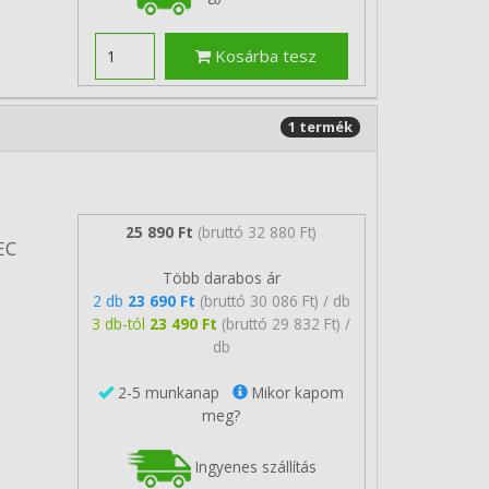
Kosárba tesz
1 termék
25 890 Ft
(bruttó 32 880 Ft)
EC
Több darabos ár
2 db
23 690 Ft
(bruttó 30 086 Ft) / db
3 db-tól
23 490 Ft
(bruttó 29 832 Ft) /
db
2-5 munkanap
Mikor kapom
meg?
Ingyenes szállítás