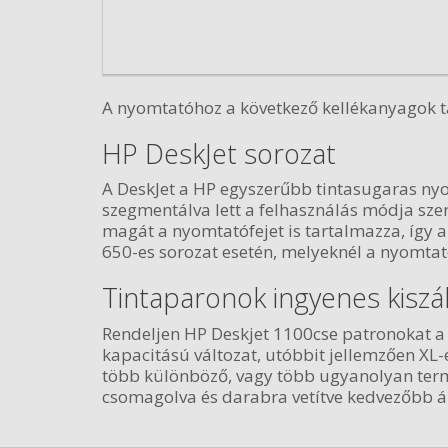
A nyomtatóhoz a következő kellékanyagok ta
HP DeskJet sorozat
A DeskJet a HP egyszerűbb tintasugaras nyo
szegmentálva lett a felhasználás módja szer
magát a nyomtatófejet is tartalmazza, így a 
650-es sorozat esetén, melyeknél a nyomtat
Tintaparonok ingyenes kiszál
Rendeljen HP Deskjet 1100cse patronokat a n
kapacitású változat, utóbbit jellemzően XL
több különböző, vagy több ugyanolyan termé
csomagolva és darabra vetítve kedvezőbb á