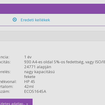
Eredeti kellékek
ncia:
1 év
citás:
930 A4-es oldal 5%-os fedettség, vagy ISO/I
24771 alapján
relés:
nagy kapacitású
fekete
ékvonal:
HP 45
rtalom:
42ml
szám:
ECO51645A
zletes adatlap... »