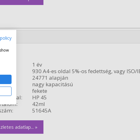
policy
 show
edeti
ncia:
1 év
citás:
930 A4-es oldal 5%-os fedettség, vagy ISO/I
24771 alapján
relés:
nagy kapacitású
fekete
ékvonal:
HP 45
rtalom:
42ml
szám:
51645A
zletes adatlap... »