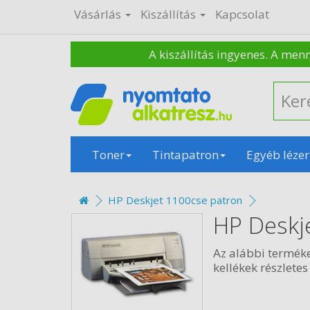
Vásárlás
Kiszállítás
Kapcsolat
A kiszállítás ingyenes. A men
Toner
Tintapatron
Egyéb lézer
HP Deskjet 1100cse patron
HP Deskj
Az alábbi termék
kellékek részletes