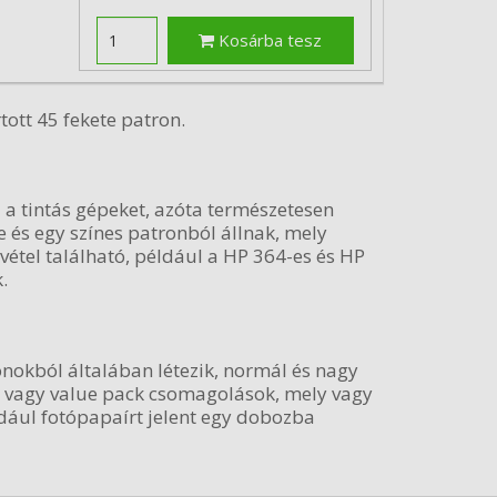
Kosárba tesz
ott 45 fekete patron.
 a tintás gépeket, azóta természetesen
e és egy színes patronból állnak, mely
ivétel található, például a HP 364-es és HP
.
onokból általában létezik, normál és nagy
k, vagy value pack csomagolások, mely vagy
dául fotópapaírt jelent egy dobozba