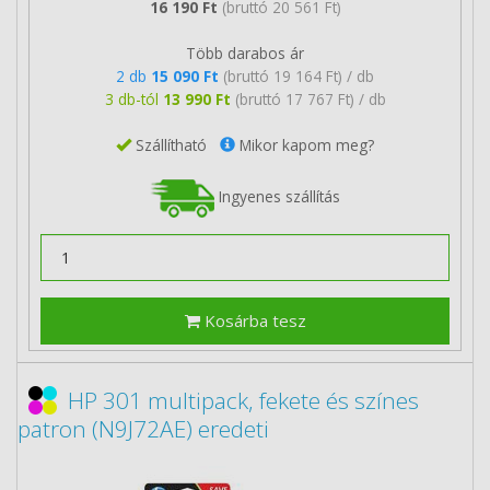
16 190 Ft
(bruttó 20 561 Ft)
Több darabos ár
2 db
15 090 Ft
(bruttó 19 164 Ft) / db
3 db-tól
13 990 Ft
(bruttó 17 767 Ft) / db
Szállítható
Mikor kapom meg?
Ingyenes szállítás
Kosárba tesz
HP 301 multipack, fekete és színes
patron (N9J72AE) eredeti