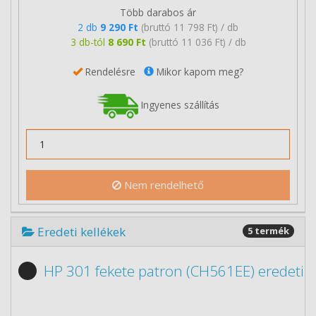
Több darabos ár
2 db
9 290 Ft
(bruttó 11 798 Ft) / db
3 db-tól
8 690 Ft
(bruttó 11 036 Ft) / db
Rendelésre
Mikor kapom meg?
Ingyenes szállítás
Nem rendelhető
Eredeti kellékek
5 termék
HP 301 fekete patron (CH561EE) eredeti