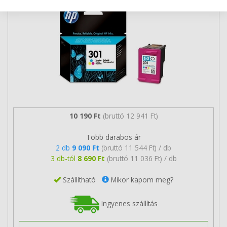
10 190 Ft
(bruttó 12 941 Ft)
Több darabos ár
2 db
9 090 Ft
(bruttó 11 544 Ft) / db
3 db-tól
8 690 Ft
(bruttó 11 036 Ft) / db
Szállítható
Mikor kapom meg?
Ingyenes szállítás