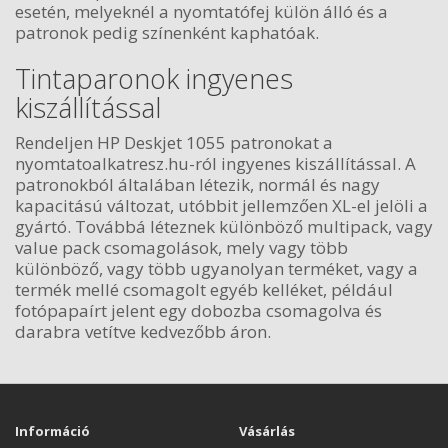
esetén, melyeknél a nyomtatófej külön álló és a
patronok pedig színenként kaphatóak.
Tintaparonok ingyenes
kiszállítással
Rendeljen HP Deskjet 1055 patronokat a
nyomtatoalkatresz.hu-ról ingyenes kiszállítással. A
patronokból általában létezik, normál és nagy
kapacitású változat, utóbbit jellemzően XL-el jelöli a
gyártó. Továbbá léteznek különböző multipack, vagy
value pack csomagolások, mely vagy több
különböző, vagy több ugyanolyan terméket, vagy a
termék mellé csomagolt egyéb kelléket, például
fotópapaírt jelent egy dobozba csomagolva és
darabra vetítve kedvezőbb áron.
Információ
Vásárlás