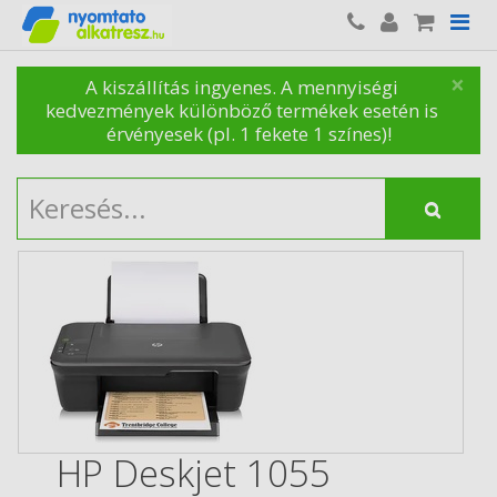
×
A kiszállítás ingyenes. A mennyiségi
kedvezmények különböző termékek esetén is
érvényesek (pl. 1 fekete 1 színes)!
HP Deskjet 1055