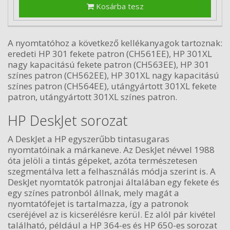
Kosárba tesz
A nyomtatóhoz a következő kellékanyagok tartoznak:
eredeti HP 301 fekete patron (CH561EE), HP 301XL
nagy kapacitású fekete patron (CH563EE), HP 301
színes patron (CH562EE), HP 301XL nagy kapacitású
színes patron (CH564EE), utángyártott 301XL fekete
patron, utángyártott 301XL színes patron.
HP DeskJet sorozat
A DeskJet a HP egyszerűbb tintasugaras
nyomtatóinak a márkaneve. Az DeskJet névvel 1988
óta jelöli a tintás gépeket, azóta természetesen
szegmentálva lett a felhasználás módja szerint is. A
DeskJet nyomtatók patronjai általában egy fekete és
egy színes patronból állnak, mely magát a
nyomtatófejet is tartalmazza, így a patronok
cseréjével az is kicserélésre kerül. Ez alól pár kivétel
található, például a HP 364-es és HP 650-es sorozat