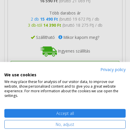
16 590 Ft
(bruttó 21 069 Ft)
Több darabos ár
2 db
15 490 Ft
(bruttó 19 672 Ft) / db
3 db-tól
14 390 Ft
(bruttó 18 275 Ft) / db
Szállítható
Mikor kapom meg?
Ingyenes szállítás
Privacy policy
We use cookies
We may place these for analysis of our visitor data, to improve our
Kosárba tesz
website, show personalised content and to give you a great website
experience. For more information about the cookies we use open the
settings.
HP 301 színes patron (CH562EE)
eredeti
Accept all
No, adjust