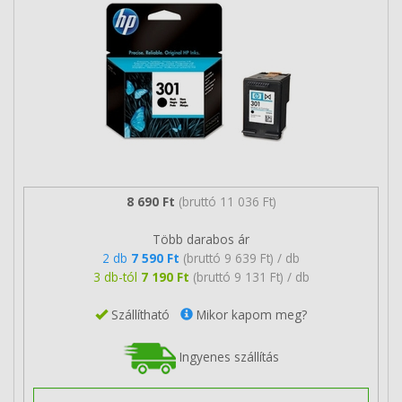
8 690 Ft
(bruttó 11 036 Ft)
Több darabos ár
2 db
7 590 Ft
(bruttó 9 639 Ft) / db
3 db-tól
7 190 Ft
(bruttó 9 131 Ft) / db
Szállítható
Mikor kapom meg?
Ingyenes szállítás