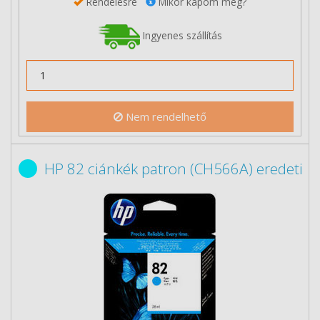
Rendelésre
Mikor kapom meg?
Ingyenes szállítás
Nem rendelhető
HP 82 ciánkék patron (CH566A) eredeti