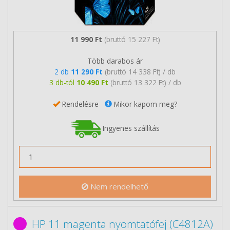
11 990 Ft
(bruttó 15 227 Ft)
Több darabos ár
2 db
11 290 Ft
(bruttó 14 338 Ft) / db
3 db-tól
10 490 Ft
(bruttó 13 322 Ft) / db
Rendelésre
Mikor kapom meg?
Ingyenes szállítás
Nem rendelhető
HP 11 magenta nyomtatófej (C4812A)