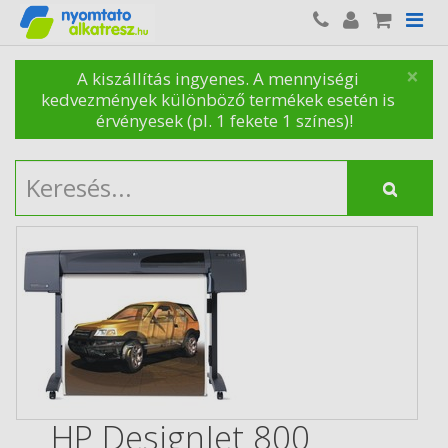
×
A kiszállítás ingyenes. A mennyiségi
kedvezmények különböző termékek esetén is
érvényesek (pl. 1 fekete 1 színes)!
HP DesignJet 800