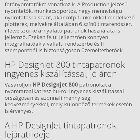
fotónyomtatókra vonatkozik. A Production jelzésű
nyomtatók, munkacsoportos, nagy mennyiségű
nyomtatásra szánt, akár mfp funkciókkal rendelkező
plotterek, melyekre általában 6 színű tintarendszer,
illetve szürke árnyalatú patronok használata is
jellemző. Ezeken felül jellemzően könnyen
integrálhatóak a vállalti rendszerbe és IT
szempontból is biztonságosan üzemeltethetőek.
HP Designjet 800 tintapatronok
ingyenes kiszállítással, jó áron
Vásároljon
HP Designjet 800
patronokat a
nyomtatoalkatresz.hu-ról ingyenes kiszállítással
országosan és azonnali mennyiségi
kedvezményekkel, mely különböző termékek esetén
is érvényes.
A HP DesignJet tintapatronok
lejárati ideje