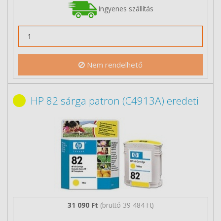
Ingyenes szállítás
Nem rendelhető
HP 82 sárga patron (C4913A) eredeti
31 090 Ft
(bruttó 39 484 Ft)