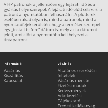
A HP patronokra jellemzően egy lejárati idő és a
gyártás helye szerepel. A lejárati idő előtt célszerű a
patront a nyomtatóban felhasználni. A plotterek
esetében akad olyan is, mind a patronok, mind a
nyomtatófejek területén, hogy a terméken szerepel
egy „install before” dátum is, mely azt a dátumot
jelöli, ami előtt a nyomtatóba kell helyezni a
tintapatront.
Információ
Vásárlás
Vásárlás
Általános szerződési
Kiszállítás
feltételek
Kapcsolat
Vásárlás menete
Fizetési módok
Kedvezmények
Adatkezelési
Tájékoztató
Eredeti kellékanyag