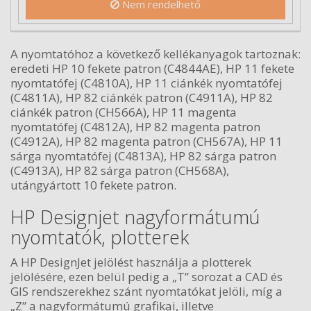
Nem rendelhető
A nyomtatóhoz a következő kellékanyagok tartoznak:
eredeti HP 10 fekete patron (C4844AE), HP 11 fekete
nyomtatófej (C4810A), HP 11 ciánkék nyomtatófej
(C4811A), HP 82 ciánkék patron (C4911A), HP 82
ciánkék patron (CH566A), HP 11 magenta
nyomtatófej (C4812A), HP 82 magenta patron
(C4912A), HP 82 magenta patron (CH567A), HP 11
sárga nyomtatófej (C4813A), HP 82 sárga patron
(C4913A), HP 82 sárga patron (CH568A),
utángyártott 10 fekete patron.
HP Designjet nagyformátumú
nyomtatók, plotterek
A HP DesignJet jelölést használja a plotterek
jelölésére, ezen belül pedig a „T” sorozat a CAD és
GIS rendszerekhez szánt nyomtatókat jelöli, míg a
„Z” a nagyformátumú grafikai, illetve