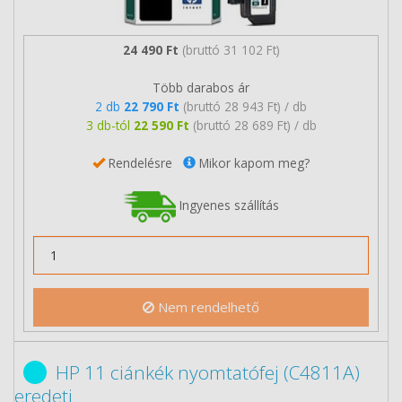
24 490 Ft
(bruttó 31 102 Ft)
Több darabos ár
2 db
22 790 Ft
(bruttó 28 943 Ft) / db
3 db-tól
22 590 Ft
(bruttó 28 689 Ft) / db
Rendelésre
Mikor kapom meg?
Ingyenes szállítás
Nem rendelhető
HP 11 ciánkék nyomtatófej (C4811A)
eredeti