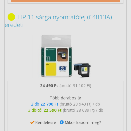
HP 11 sárga nyomtatófej (C4813A)
eredeti
24 490 Ft
(bruttó 31 102 Ft)
Több darabos ár
2 db
22 790 Ft
(bruttó 28 943 Ft) / db
3 db-tól
22 590 Ft
(bruttó 28 689 Ft) / db
Rendelésre
Mikor kapom meg?