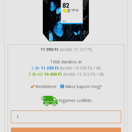
11 990 Ft
(bruttó 15 227 Ft)
Több darabos ár
2 db
11 290 Ft
(bruttó 14 338 Ft) / db
3 db-tól
10 490 Ft
(bruttó 13 322 Ft) / db
Rendelésre
Mikor kapom meg?
Ingyenes szállítás