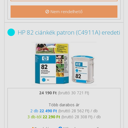
Nem rendelhető
HP 82 ciánkék patron (C4911A) eredeti
24 190 Ft
(bruttó 30 721 Ft)
Több darabos ár
2 db
22 490 Ft
(bruttó 28 562 Ft) / db
3 db-tól
22 290 Ft
(bruttó 28 308 Ft) / db