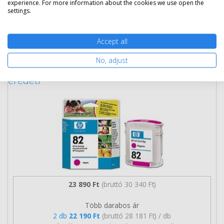
experience. For more information about the cookies we use open the
settings.
Nem rendelhető
Accept all
No, adjust
HP 82 magenta patron (C4912A)
eredeti
23 890 Ft
(bruttó 30 340 Ft)
Több darabos ár
2 db
22 190 Ft
(bruttó 28 181 Ft) / db