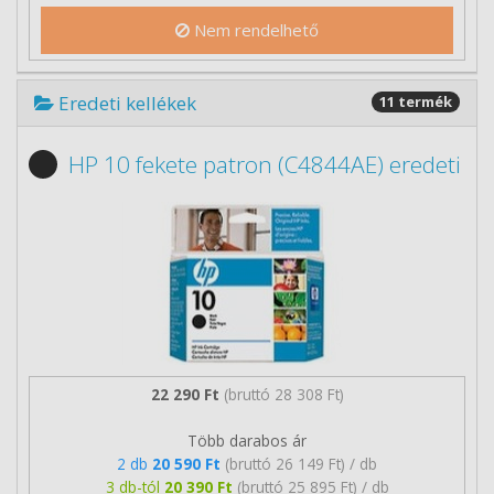
Nem rendelhető
Eredeti kellékek
11 termék
HP 10 fekete patron (C4844AE) eredeti
22 290 Ft
(bruttó 28 308 Ft)
Több darabos ár
2 db
20 590 Ft
(bruttó 26 149 Ft) / db
3 db-tól
20 390 Ft
(bruttó 25 895 Ft) / db