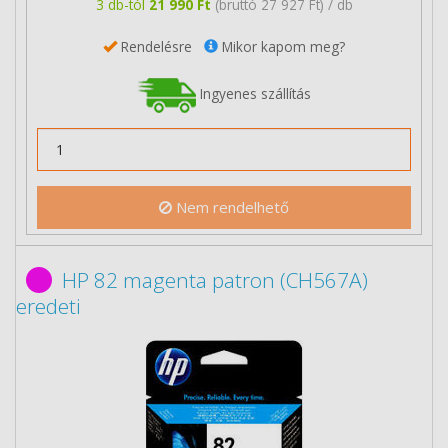
3 db-tól
21 990 Ft
(bruttó 27 927 Ft) / db
Rendelésre
Mikor kapom meg?
Ingyenes szállítás
Nem rendelhető
HP 82 magenta patron (CH567A)
eredeti