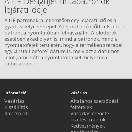
A HP DesignJet tintapatronok
lejárati ideje
A HP patronokra jellemzően egy lejárati idő és a
gyártás helye szerepel. A lejárati idő előtt célszerű a
patront a nyomtatóban felhasználni. A plotterek
esetében akad olyan is, mind a patronok, mind a
nyomtatófejek területén, hogy a terméken szerepel
egy „install before” dátum is, mely azt a dátumot
jelöli, ami előtt a nyomtatóba kell helyezni a
tintapatront.
Információ
Vásárlás
Vásárlás
Általános szerződési
Kiszállítás
feltételek
Kapcsolat
Vásárlás menete
Fizetési módok
Kedvezmények
Adatkezelési