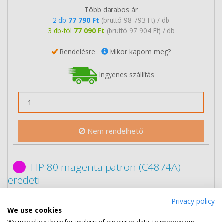
Több darabos ár
2 db
77 790 Ft
(bruttó 98 793 Ft) / db
3 db-tól
77 090 Ft
(bruttó 97 904 Ft) / db
Rendelésre
Mikor kapom meg?
Ingyenes szállítás
Nem rendelhető
HP 80 magenta patron (C4874A)
eredeti
Privacy policy
We use cookies
We may place these for analysis of our visitor data, to improve our