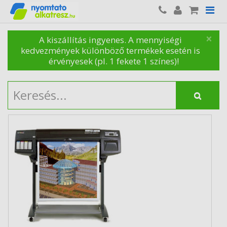
×
A kiszállítás ingyenes. A mennyiségi
kedvezmények különböző termékek esetén is
érvényesek (pl. 1 fekete 1 színes)!