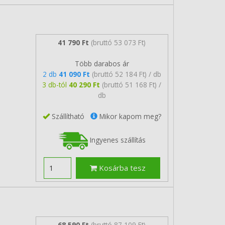
41 790 Ft
(bruttó 53 073 Ft)
Több darabos ár
2 db
41 090 Ft
(bruttó 52 184 Ft) / db
3 db-tól
40 290 Ft
(bruttó 51 168 Ft) /
db
Szállítható
Mikor kapom meg?
Ingyenes szállítás
Kosárba tesz
68 590 Ft
(bruttó 87 109 Ft)