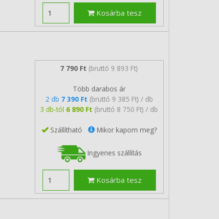
Kosárba tesz
7 790 Ft
(bruttó 9 893 Ft)
Több darabos ár
2 db
7 390 Ft
(bruttó 9 385 Ft) / db
3 db-tól
6 890 Ft
(bruttó 8 750 Ft) / db
Szállítható
Mikor kapom meg?
Ingyenes szállítás
Kosárba tesz