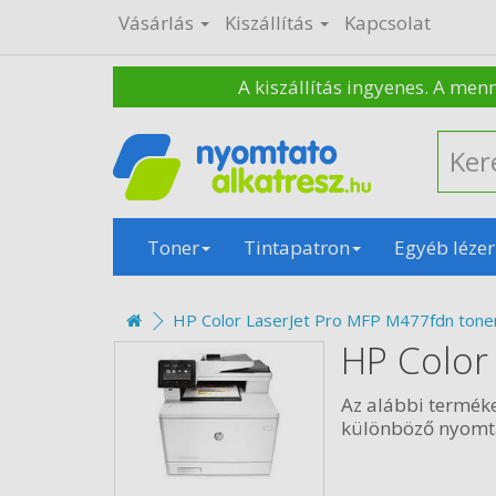
Vásárlás
Kiszállítás
Kapcsolat
A kiszállítás ingyenes. A men
Toner
Tintapatron
Egyéb lézer
HP Color LaserJet Pro MFP M477fdn tone
HP Color
Az alábbi termék
különböző nyomtat