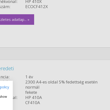
ékvonal:
HP 410X
szám:
ECOCF412X
zletes adatlap... »
redeti
ncia:
1 év
citás:
2300 A4-es oldal 5% fedettség esetén
relés:
normál
policy
fekete
ékvonal:
HP 410A
 show
szám:
CF410A