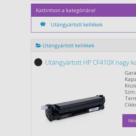
Kattintson a kategóriára!
Utángyártott kellékek
Utángyártott kellékek
Utángyártott HP CF410X nagy ka
Gara
Kapa
Kisze
Szín:
Term
Cikk
Rés