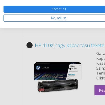
Rés
Accept all
No, adjust
HP 410X nagy kapacitású fekete 
Gara
Kapa
Kisze
Szín:
Term
Cikk
Rés