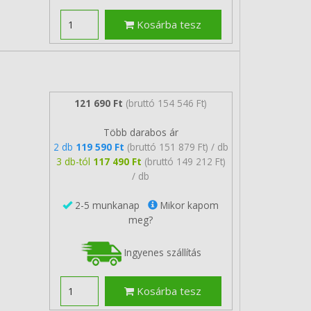
Kosárba tesz
121 690 Ft
(bruttó 154 546 Ft)
Több darabos ár
2 db
119 590 Ft
(bruttó 151 879 Ft) / db
3 db-tól
117 490 Ft
(bruttó 149 212 Ft)
/ db
2-5 munkanap
Mikor kapom
meg?
Ingyenes szállítás
Kosárba tesz