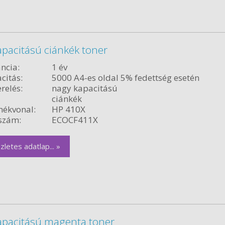
pacitású ciánkék toner
ncia:
1 év
citás:
5000 A4-es oldal 5% fedettség esetén
relés:
nagy kapacitású
ciánkék
ékvonal:
HP 410X
szám:
ECOCF411X
zletes adatlap... »
apacitású magenta toner