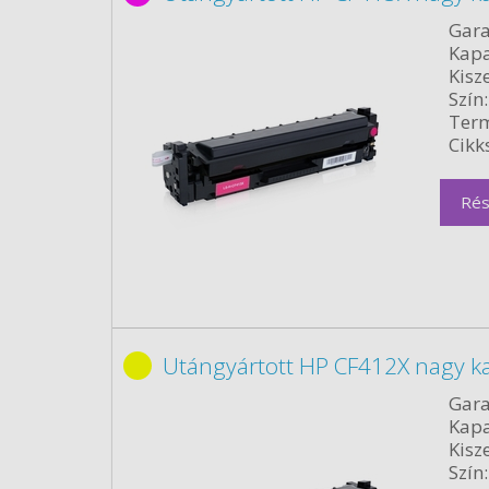
Gara
Kapa
Kisze
Szín:
Term
Cikk
Rés
Utángyártott HP CF412X nagy ka
Gara
Kapa
Kisze
Szín: