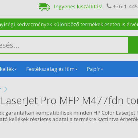
Ingyenes kiszállítás!
+36-1-44
nyiségi kedvezmények különböző termékek esetén is érvénye
kellék
Festékszalag és film
Papír
r
 LaserJet Pro MFP M477fdn to
ek garantáltan kompatibilisek minden HP Color LaserJe
ó kellékek részletes adatai a termékre kattintva érhetők