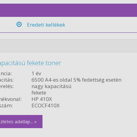
Eredeti kellékek
pacitású fekete toner
ncia:
1 év
citás:
6500 A4-es oldal 5% fedettség esetén
relés:
nagy kapacitású
fekete
ékvonal:
HP 410X
szám:
ECOCF410X
zletes adatlap... »