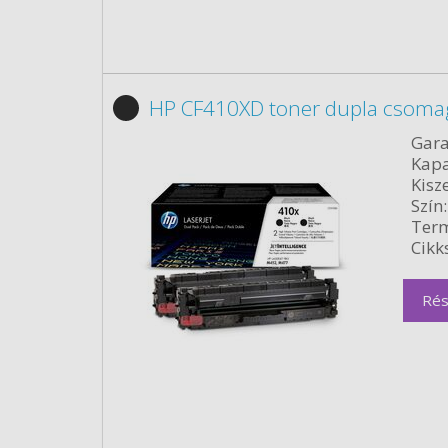
HP CF410XD toner dupla csomag
Gara
Kapa
Kisze
Szín:
Term
Cikk
Rés