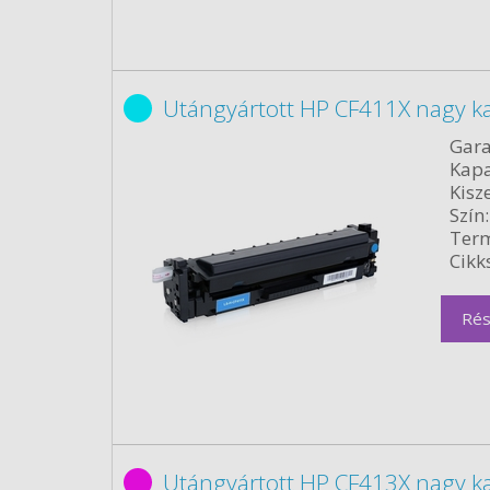
Utángyártott HP CF411X nagy ka
Gara
Kapa
Kisze
Szín:
Term
Cikk
Rés
Utángyártott HP CF413X nagy k