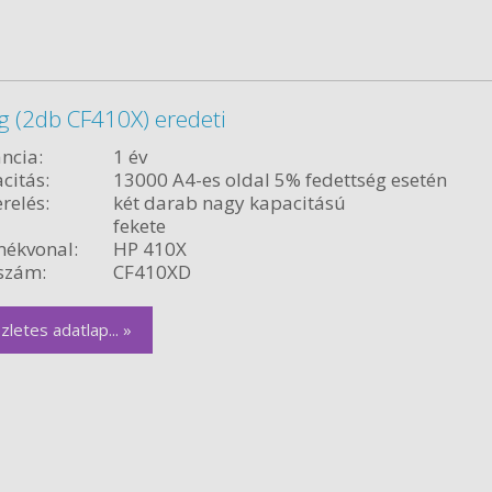
 (2db CF410X) eredeti
ncia:
1 év
citás:
13000 A4-es oldal 5% fedettség esetén
relés:
két darab nagy kapacitású
fekete
ékvonal:
HP 410X
szám:
CF410XD
zletes adatlap... »