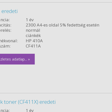
 eredeti
ncia:
1 év
citás:
2300 A4-es oldal 5% fedettség esetén
relés:
normál
ciánkék
ékvonal:
HP 410A
szám:
CF411A
zletes adatlap... »
k toner (CF411X) eredeti
ncia:
1 év