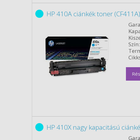
HP 410A ciánkék toner (CF411A)
Gara
Kapa
Kisze
Szín:
Term
Cikk
Rés
HP 410X nagy kapacitású ciánké
Gara