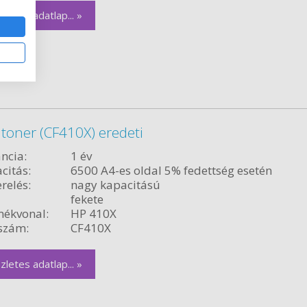
zletes adatlap... »
toner (CF410X) eredeti
ncia:
1 év
citás:
6500 A4-es oldal 5% fedettség esetén
relés:
nagy kapacitású
fekete
ékvonal:
HP 410X
szám:
CF410X
zletes adatlap... »