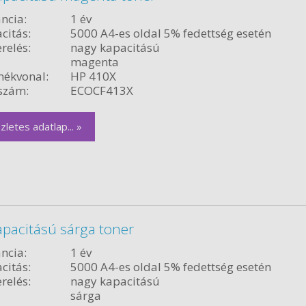
ncia:
1 év
citás:
5000 A4-es oldal 5% fedettség esetén
relés:
nagy kapacitású
magenta
ékvonal:
HP 410X
szám:
ECOCF413X
zletes adatlap... »
pacitású sárga toner
ncia:
1 év
citás:
5000 A4-es oldal 5% fedettség esetén
relés:
nagy kapacitású
sárga