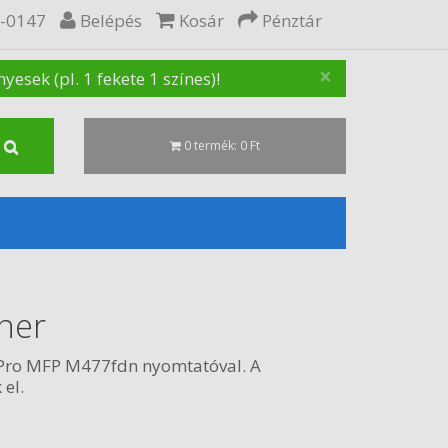
5-0147
Belépés
Kosár
Pénztár
×
sek (pl. 1 fekete 1 színes)!
0 termék: 0 Ft
ner
t Pro MFP M477fdn nyomtatóval. A
 el.