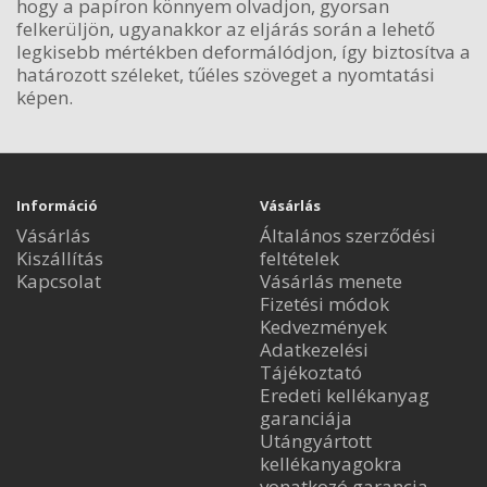
hogy a papíron könnyem olvadjon, gyorsan
felkerüljön, ugyanakkor az eljárás során a lehető
legkisebb mértékben deformálódjon, így biztosítva a
határozott széleket, tűéles szöveget a nyomtatási
képen.
Információ
Vásárlás
Vásárlás
Általános szerződési
Kiszállítás
feltételek
Kapcsolat
Vásárlás menete
Fizetési módok
Kedvezmények
Adatkezelési
Tájékoztató
Eredeti kellékanyag
garanciája
Utángyártott
kellékanyagokra
vonatkozó garancia