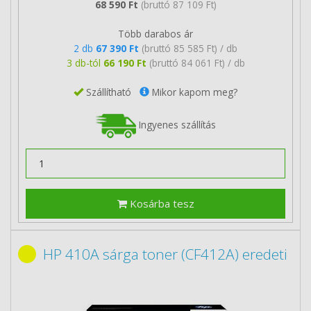
68 590 Ft
(bruttó 87 109 Ft)
Több darabos ár
2 db
67 390 Ft
(bruttó 85 585 Ft) / db
3 db-tól
66 190 Ft
(bruttó 84 061 Ft) / db
Szállítható
Mikor kapom meg?
Ingyenes szállítás
Kosárba tesz
HP 410A sárga toner (CF412A) eredeti