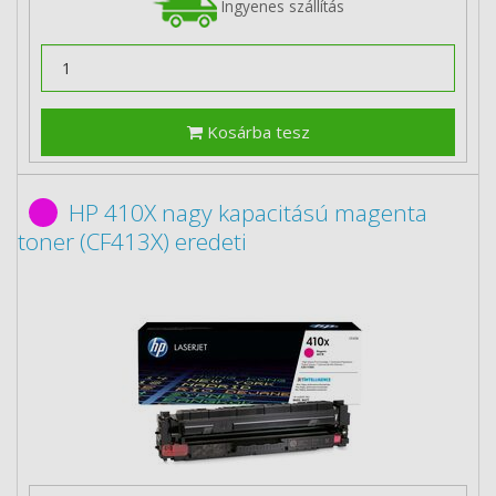
Ingyenes szállítás
Kosárba tesz
HP 410X nagy kapacitású magenta
toner (CF413X) eredeti