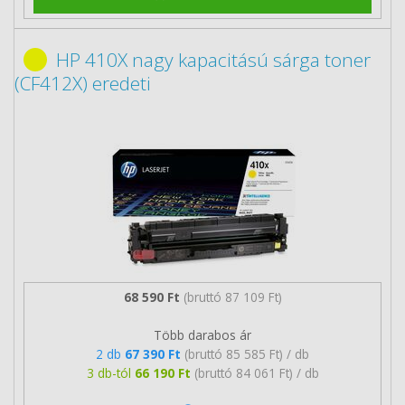
HP 410X nagy kapacitású sárga toner
(CF412X) eredeti
68 590 Ft
(bruttó 87 109 Ft)
Több darabos ár
2 db
67 390 Ft
(bruttó 85 585 Ft) / db
3 db-tól
66 190 Ft
(bruttó 84 061 Ft) / db