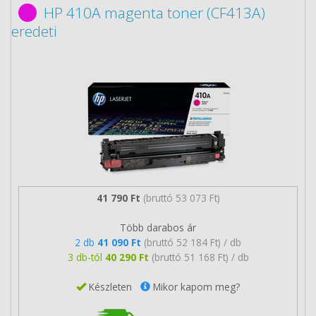
HP 410A magenta toner (CF413A)
eredeti
41 790 Ft
(bruttó 53 073 Ft)
Több darabos ár
2 db
41 090 Ft
(bruttó 52 184 Ft) / db
3 db-tól
40 290 Ft
(bruttó 51 168 Ft) / db
Készleten
Mikor kapom meg?