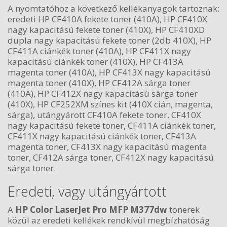
A nyomtatóhoz a következő kellékanyagok tartoznak:
eredeti HP CF410A fekete toner (410A), HP CF410X
nagy kapacitású fekete toner (410X), HP CF410XD
dupla nagy kapacitású fekete toner (2db 410X), HP
CF411A ciánkék toner (410A), HP CF411X nagy
kapacitású ciánkék toner (410X), HP CF413A
magenta toner (410A), HP CF413X nagy kapacitású
magenta toner (410X), HP CF412A sárga toner
(410A), HP CF412X nagy kapacitású sárga toner
(410X), HP CF252XM színes kit (410X cián, magenta,
sárga), utángyárott CF410A fekete toner, CF410X
nagy kapacitású fekete toner, CF411A ciánkék toner,
CF411X nagy kapacitású ciánkék toner, CF413A
magenta toner, CF413X nagy kapacitású magenta
toner, CF412A sárga toner, CF412X nagy kapacitású
sárga toner.
Eredeti, vagy utángyártott
A
HP Color LaserJet Pro MFP M377dw
tonerek
közül az eredeti kellékek rendkívül megbízhatóság