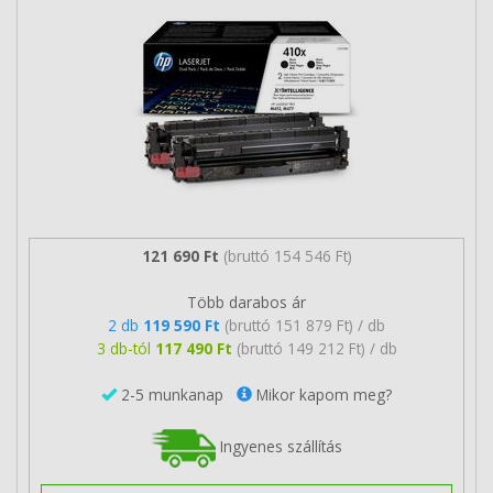
121 690 Ft
(bruttó 154 546 Ft)
Több darabos ár
2 db
119 590 Ft
(bruttó 151 879 Ft) / db
3 db-tól
117 490 Ft
(bruttó 149 212 Ft) / db
2-5 munkanap
Mikor kapom meg?
Ingyenes szállítás