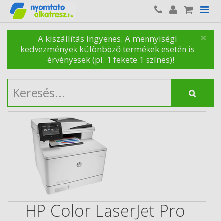
×
A kiszállítás ingyenes. A mennyiségi
kedvezmények különböző termékek esetén is
érvényesek (pl. 1 fekete 1 színes)!
HP Color LaserJet Pro