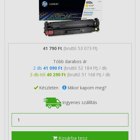
41 790 Ft
(bruttó 53 073 Ft)
Több darabos ár
2 db
41 090 Ft
(bruttó 52 184 Ft) / db
3 db-tól
40 290 Ft
(bruttó 51 168 Ft) / db
Készleten
Mikor kapom meg?
Ingyenes szállítás
Kosárba tesz