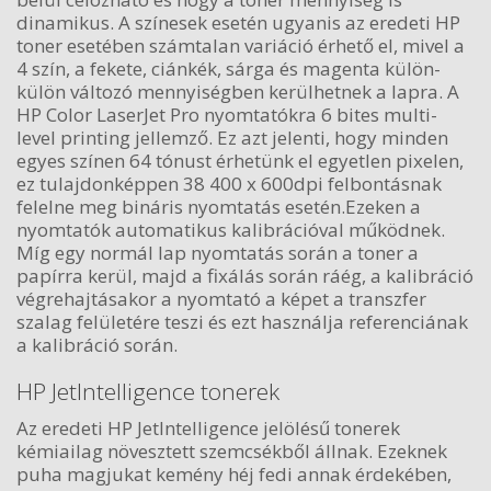
dinamikus. A színesek esetén ugyanis az eredeti HP
toner esetében számtalan variáció érhető el, mivel a
4 szín, a fekete, ciánkék, sárga és magenta külön-
külön változó mennyiségben kerülhetnek a lapra. A
HP Color LaserJet Pro nyomtatókra 6 bites multi-
level printing jellemző. Ez azt jelenti, hogy minden
egyes színen 64 tónust érhetünk el egyetlen pixelen,
ez tulajdonképpen 38 400 x 600dpi felbontásnak
felelne meg bináris nyomtatás esetén.Ezeken a
nyomtatók automatikus kalibrációval működnek.
Míg egy normál lap nyomtatás során a toner a
papírra kerül, majd a fixálás során ráég, a kalibráció
végrehajtásakor a nyomtató a képet a transzfer
szalag felületére teszi és ezt használja referenciának
a kalibráció során.
HP JetIntelligence tonerek
Az eredeti HP JetIntelligence jelölésű tonerek
kémiailag növesztett szemcsékből állnak. Ezeknek
puha magjukat kemény héj fedi annak érdekében,