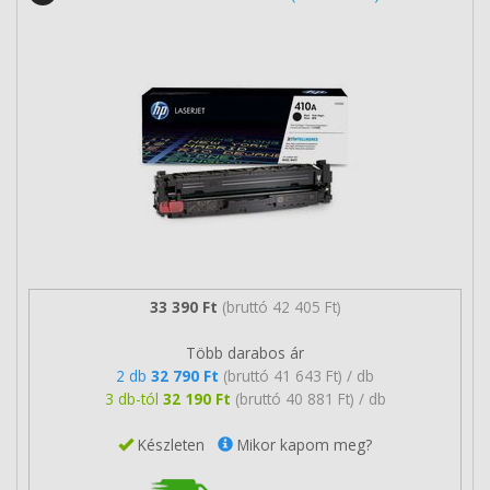
33 390 Ft
(bruttó 42 405 Ft)
Több darabos ár
2 db
32 790 Ft
(bruttó 41 643 Ft) / db
3 db-tól
32 190 Ft
(bruttó 40 881 Ft) / db
Készleten
Mikor kapom meg?