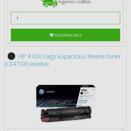
Ingyenes szállítás
Kosárba tesz
HP 410X nagy kapacitású fekete toner
(CF410X) eredeti