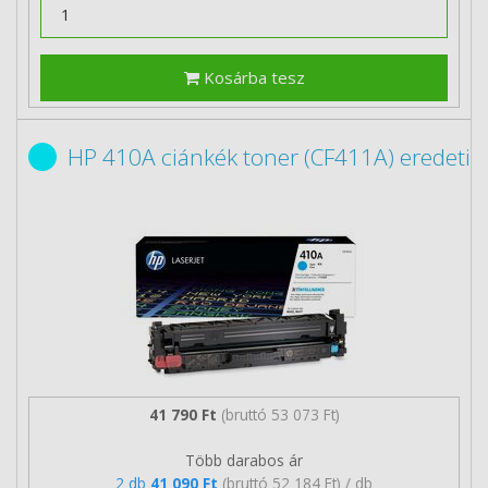
Kosárba tesz
HP 410A ciánkék toner (CF411A) eredeti
41 790 Ft
(bruttó 53 073 Ft)
Több darabos ár
2 db
41 090 Ft
(bruttó 52 184 Ft) / db