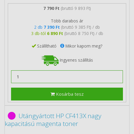
7 790 Ft
(bruttó 9 893 Ft)
Több darabos ár
2 db
7 390 Ft
(bruttó 9 385 Ft) / db
3 db-tól
6 890 Ft
(bruttó 8 750 Ft) / db
Szállítható
Mikor kapom meg?
Ingyenes szállítás
Kosárba tesz
Utángyártott HP CF413X nagy
kapacitású magenta toner