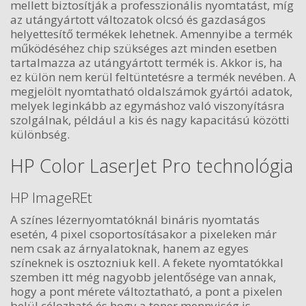
mellett biztosítják a professzionális nyomtatást, míg
az utángyártott változatok olcsó és gazdaságos
helyettesítő termékek lehetnek. Amennyibe a termék
működéséhez chip szükséges azt minden esetben
tartalmazza az utángyártott termék is. Akkor is, ha
ez külön nem kerül feltüntetésre a termék nevében. A
megjelölt nyomtatható oldalszámok gyártói adatok,
melyek leginkább az egymáshoz való viszonyításra
szolgálnak, például a kis és nagy kapacitású közötti
különbség.
HP Color LaserJet Pro technológia
HP ImageREt
A színes lézernyomtatóknál bináris nyomtatás
esetén, 4 pixel csoportosításakor a pixeleken már
nem csak az árnyalatoknak, hanem az egyes
színeknek is osztozniuk kell. A fekete nyomtatókkal
szemben itt még nagyobb jelentősége van annak,
hogy a pont mérete változtatható, a pont a pixelen
belül célozható és hogy a toner mennyiség is