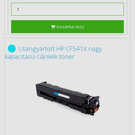
Kosárba tesz
Utángyártott HP CF541X nagy
kapacitású ciánkék toner