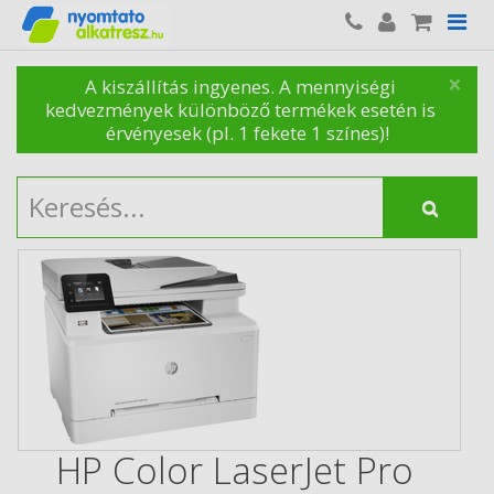
×
A kiszállítás ingyenes. A mennyiségi
kedvezmények különböző termékek esetén is
érvényesek (pl. 1 fekete 1 színes)!
HP Color LaserJet Pro