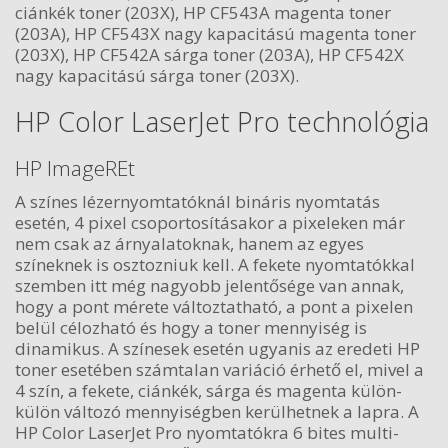
ciánkék toner (203X), HP CF543A magenta toner
(203A), HP CF543X nagy kapacitású magenta toner
(203X), HP CF542A sárga toner (203A), HP CF542X
nagy kapacitású sárga toner (203X).
HP Color LaserJet Pro technológia
HP ImageREt
A színes lézernyomtatóknál bináris nyomtatás
esetén, 4 pixel csoportosításakor a pixeleken már
nem csak az árnyalatoknak, hanem az egyes
színeknek is osztozniuk kell. A fekete nyomtatókkal
szemben itt még nagyobb jelentősége van annak,
hogy a pont mérete változtatható, a pont a pixelen
belül célozható és hogy a toner mennyiség is
dinamikus. A színesek esetén ugyanis az eredeti HP
toner esetében számtalan variáció érhető el, mivel a
4 szín, a fekete, ciánkék, sárga és magenta külön-
külön változó mennyiségben kerülhetnek a lapra. A
HP Color LaserJet Pro nyomtatókra 6 bites multi-