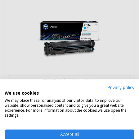
28 190 Ft
(bruttó 35 801 Ft)
Privacy policy
We use cookies
Több darabos ár
2 db
26 190 Ft
(bruttó 33 261 Ft) / db
We may place these for analysis of our visitor data, to improve our
website, show personalised content and to give you a great website
3 db-tól
25 790 Ft
(bruttó 32 753 Ft) / db
experience. For more information about the cookies we use open the
settings.
Szállítható
Mikor kapom meg?
Ingyenes szállítás
Accept all