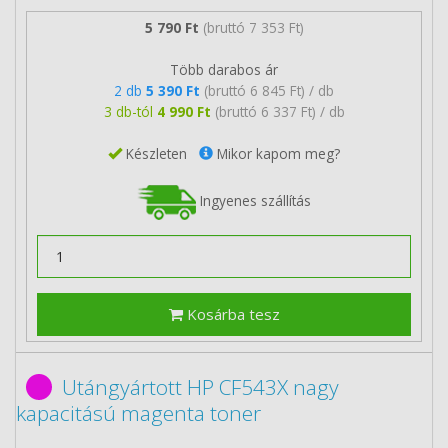
5 790 Ft
(bruttó 7 353 Ft)
Több darabos ár
2 db
5 390 Ft
(bruttó 6 845 Ft) / db
3 db-tól
4 990 Ft
(bruttó 6 337 Ft) / db
Készleten
Mikor kapom meg?
Ingyenes szállítás
Kosárba tesz
Utángyártott HP CF543X nagy
kapacitású magenta toner