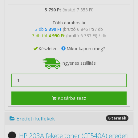
5 790 Ft
(bruttó 7 353 Ft)
Több darabos ár
2 db
5 390 Ft
(bruttó 6 845 Ft) / db
3 db-tól
4 990 Ft
(bruttó 6 337 Ft) / db
Készleten
Mikor kapom meg?
Ingyenes szállítás
Kosárba tesz
Eredeti kellékek
8 termék
HP 203A fekete toner (CF540A) eredeti