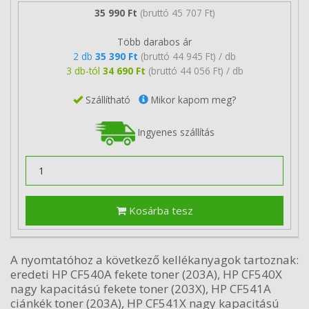
35 990 Ft
(bruttó 45 707 Ft)
Több darabos ár
2 db
35 390 Ft
(bruttó 44 945 Ft) / db
3 db-tól
34 690 Ft
(bruttó 44 056 Ft) / db
Szállítható
Mikor kapom meg?
Ingyenes szállítás
Kosárba tesz
A nyomtatóhoz a következő kellékanyagok tartoznak:
eredeti HP CF540A fekete toner (203A), HP CF540X
nagy kapacitású fekete toner (203X), HP CF541A
ciánkék toner (203A), HP CF541X nagy kapacitású