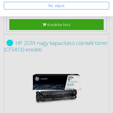
No, adjust
Kosárba tesz
HP 203X nagy kapacitású ciánkék toner
(CF541X) eredeti