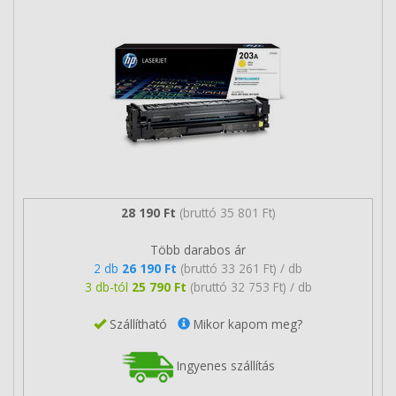
28 190 Ft
(bruttó 35 801 Ft)
Több darabos ár
2 db
26 190 Ft
(bruttó 33 261 Ft) / db
3 db-tól
25 790 Ft
(bruttó 32 753 Ft) / db
Szállítható
Mikor kapom meg?
Ingyenes szállítás