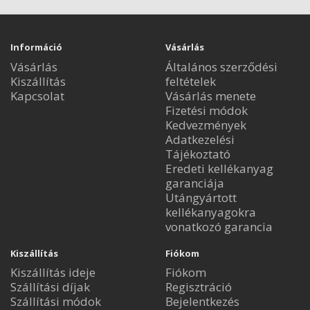
Információ
Vásárlás
Vásárlás
Általános szerződési
Kiszállítás
feltételek
Kapcsolat
Vásárlás menete
Fizetési módok
Kedvezmények
Adatkezelési
Tájékoztató
Eredeti kellékanyag
garanciája
Utángyártott
kellékanyagokra
vonatkozó garancia
Kiszállítás
Fiókom
Kiszállítás ideje
Fiókom
Szállítási díjak
Regisztráció
Szállítási módok
Bejelentkezés