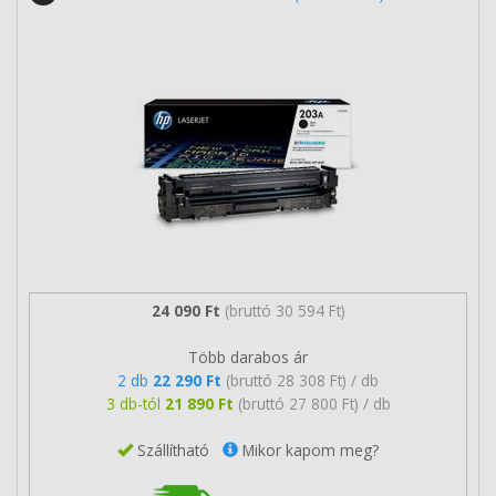
24 090 Ft
(bruttó 30 594 Ft)
Több darabos ár
2 db
22 290 Ft
(bruttó 28 308 Ft) / db
3 db-tól
21 890 Ft
(bruttó 27 800 Ft) / db
Szállítható
Mikor kapom meg?