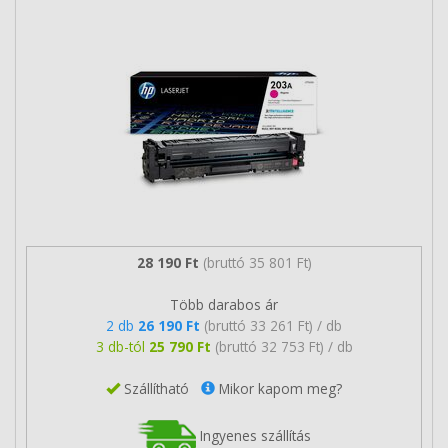
28 190 Ft
(bruttó 35 801 Ft)
Több darabos ár
2 db
26 190 Ft
(bruttó 33 261 Ft) / db
3 db-tól
25 790 Ft
(bruttó 32 753 Ft) / db
Szállítható
Mikor kapom meg?
Ingyenes szállítás