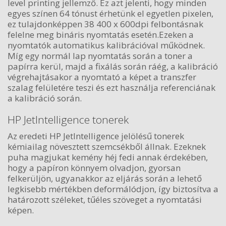
level printing jellemző. Ez azt jelenti, hogy minden
egyes színen 64 tónust érhetünk el egyetlen pixelen,
ez tulajdonképpen 38 400 x 600dpi felbontásnak
felelne meg bináris nyomtatás esetén.Ezeken a
nyomtatók automatikus kalibrációval működnek.
Míg egy normál lap nyomtatás során a toner a
papírra kerül, majd a fixálás során ráég, a kalibráció
végrehajtásakor a nyomtató a képet a transzfer
szalag felületére teszi és ezt használja referenciának
a kalibráció során.
HP JetIntelligence tonerek
Az eredeti HP JetIntelligence jelölésű tonerek
kémiailag növesztett szemcsékből állnak. Ezeknek
puha magjukat kemény héj fedi annak érdekében,
hogy a papíron könnyem olvadjon, gyorsan
felkerüljön, ugyanakkor az eljárás során a lehető
legkisebb mértékben deformálódjon, így biztosítva a
határozott széleket, tűéles szöveget a nyomtatási
képen.