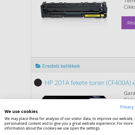
Term
Cikk
Rés
Eredeti kellékek
HP 201A fekete toner (CF400A) e
Gara
Kapa
Kisze
Privacy 
Szín:
We use cookies
Term
We may place these for analysis of our visitor data, to improve our website,
personalised content and to give you a great website experience. For more
Cikk
information about the cookies we use open the settings.