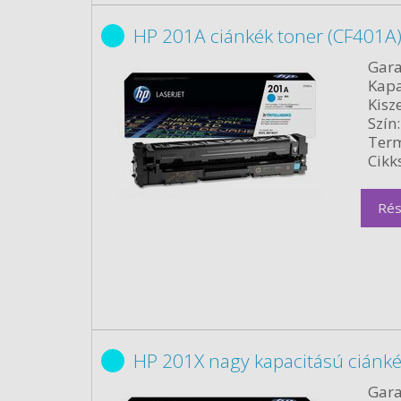
HP 201A ciánkék toner (CF401A)
Gara
Kapa
Kisze
Szín:
Term
Cikk
Rés
HP 201X nagy kapacitású ciánké
Gara