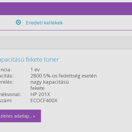
Eredeti kellékek
pacitású fekete toner
ncia:
1 év
citás:
2800 5%-os fedettség esetén
relés:
nagy kapacitású
fekete
ékvonal:
HP 201X
szám:
ECOCF400X
zletes adatlap... »