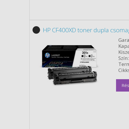
HP CF400XD toner dupla csomag
Gara
Kapa
Kisze
Szín:
Term
Cikk
Rés