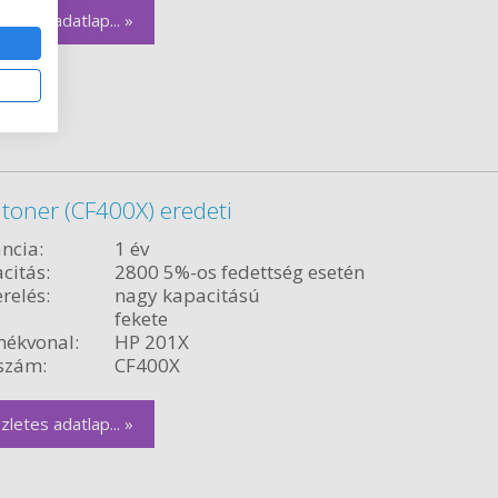
zletes adatlap... »
toner (CF400X) eredeti
ncia:
1 év
citás:
2800 5%-os fedettség esetén
relés:
nagy kapacitású
fekete
ékvonal:
HP 201X
szám:
CF400X
zletes adatlap... »