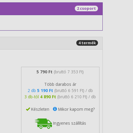
2 csoport
4 termék
5 790 Ft
(bruttó 7 353 Ft)
Több darabos ár
2 db
5 190 Ft
(bruttó 6 591 Ft) / db
3 db-tól
4 890 Ft
(bruttó 6 210 Ft) / db
Készleten
Mikor kapom meg?
Ingyenes szállítás