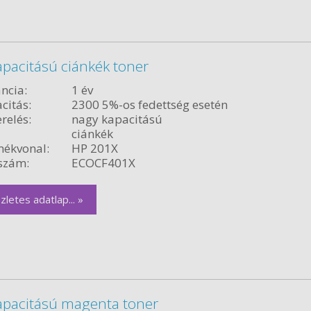
pacitású ciánkék toner
ncia:
1 év
citás:
2300 5%-os fedettség esetén
relés:
nagy kapacitású
ciánkék
ékvonal:
HP 201X
szám:
ECOCF401X
zletes adatlap... »
apacitású magenta toner