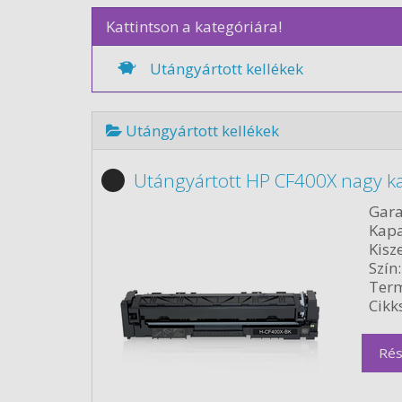
Kattintson a kategóriára!
Utángyártott kellékek
Utángyártott kellékek
Utángyártott HP CF400X nagy ka
Gara
Kapa
Kisze
Szín:
Term
Cikk
Rés