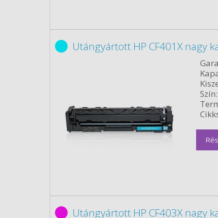
Utángyártott HP CF401X nagy ka
Gara
Kapa
Kisze
Szín:
Term
Cikk
Rés
Utángyártott HP CF403X nagy k