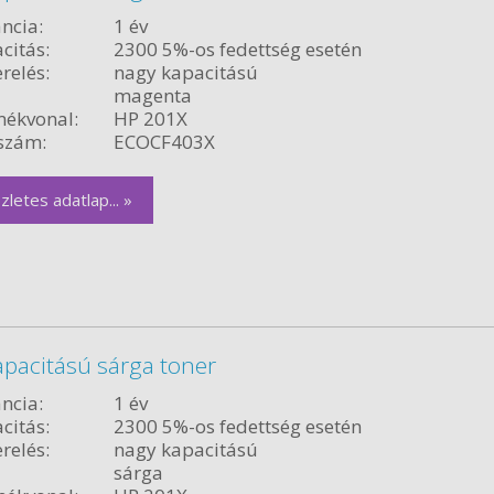
ncia:
1 év
citás:
2300 5%-os fedettség esetén
relés:
nagy kapacitású
magenta
ékvonal:
HP 201X
szám:
ECOCF403X
zletes adatlap... »
pacitású sárga toner
ncia:
1 év
citás:
2300 5%-os fedettség esetén
relés:
nagy kapacitású
sárga