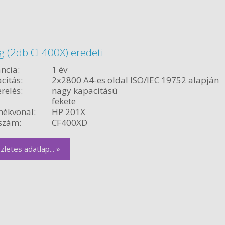
 (2db CF400X) eredeti
ncia:
1 év
citás:
2x2800 A4-es oldal ISO/IEC 19752 alapján
relés:
nagy kapacitású
fekete
ékvonal:
HP 201X
szám:
CF400XD
zletes adatlap... »