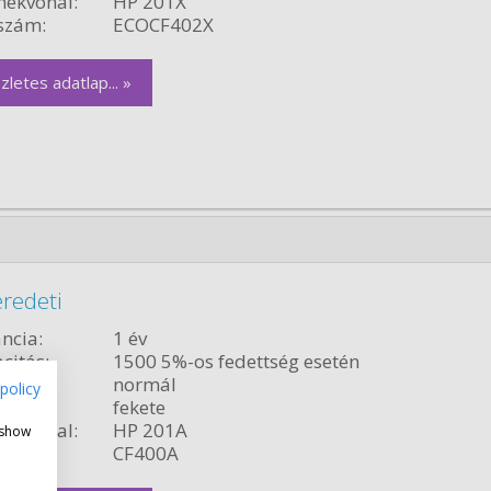
ékvonal:
HP 201X
szám:
ECOCF402X
zletes adatlap... »
redeti
ncia:
1 év
citás:
1500 5%-os fedettség esetén
relés:
normál
policy
fekete
ékvonal:
HP 201A
 show
szám:
CF400A