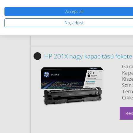
Rés
Accept all
No, adjust
HP 201X nagy kapacitású fekete 
Gara
Kapa
Kisze
Szín:
Term
Cikk
Rés