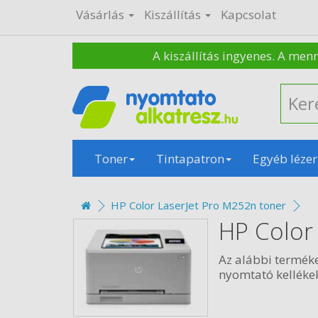
Vásárlás
Kiszállítás
Kapcsolat
A kiszállítás ingyenes. A men
Toner
Tintapatron
Egyéb lézer
HP Color LaserJet Pro M252n toner
HP Color
Az alábbi termék
nyomtató kellékek