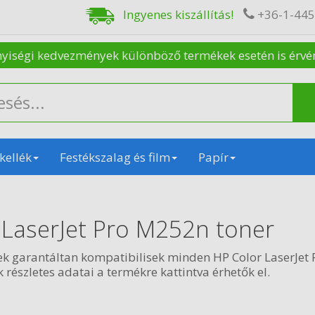
Ingyenes kiszállítás!
+36-1-44
nyiségi kedvezmények különböző termékek esetén is érvénye
kellék
Festékszalag és film
Papír
 LaserJet Pro M252n toner
ek garantáltan kompatibilisek minden HP Color LaserJet
 részletes adatai a termékre kattintva érhetők el.