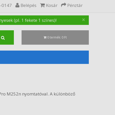
5-0147
Belépés
Kosár
Pénztár
×
sek (pl. 1 fekete 1 színes)!
0 termék: 0 Ft
 Pro M252n nyomtatóval. A különböző