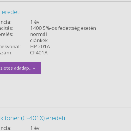
 eredeti
ncia:
1 év
citás:
1400 5%-os fedettség esetén
relés:
normál
ciánkék
ékvonal:
HP 201A
szám:
CF401A
zletes adatlap... »
k toner (CF401X) eredeti
ncia:
1 év