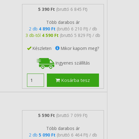
5 390 Ft
(bruttó 6 845 Ft)
Több darabos ár
2 db
4 890 Ft
(bruttó 6 210 Ft) / db
3 db-tól
4 590 Ft
(bruttó 5 829 Ft) / db
Készleten
Mikor kapom meg?
Ingyenes szállítás
Kosárba tesz
5 590 Ft
(bruttó 7 099 Ft)
Több darabos ár
2 db
5 090 Ft
(bruttó 6 464 Ft) / db