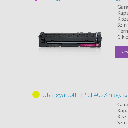
Gara
Kapa
Kisze
Szín:
Term
Cikk
Rés
Utángyártott HP CF402X nagy ka
Gara
Kapa
Kisze
Szín: