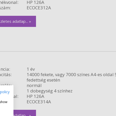
ékvonal:
HP 126A
szám:
ECOCE312A
zletes adatlap... »
ncia:
1 év
citás:
14000 fekete, vagy 7000 színes A4-es oldal
fedettség esetén
relés:
normál
1 dobegység 4 színhez
policy
ékvonal:
HP 126A
szám:
ECOCE314A
 show
zletes adatlap... »