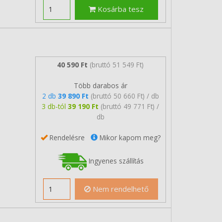
Kosárba tesz
40 590 Ft
(bruttó 51 549 Ft)
Több darabos ár
2 db
39 890 Ft
(bruttó 50 660 Ft) / db
3 db-tól
39 190 Ft
(bruttó 49 771 Ft) /
db
Rendelésre
Mikor kapom meg?
Ingyenes szállítás
Nem rendelhető