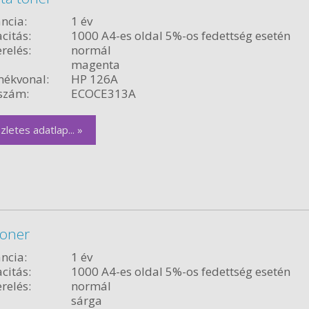
ncia:
1 év
citás:
1000 A4-es oldal 5%-os fedettség esetén
relés:
normál
magenta
ékvonal:
HP 126A
szám:
ECOCE313A
zletes adatlap... »
toner
ncia:
1 év
citás:
1000 A4-es oldal 5%-os fedettség esetén
relés:
normál
sárga