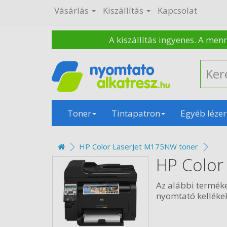
Vásárlás
Kiszállítás
Kapcsolat
A kiszállítás ingyenes. A men
Toner
Tintapatron
Egyéb lézer
HP Color LaserJet M175NW toner
HP Color
Az alábbi termék
nyomtató kellékek