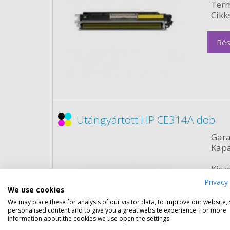
Term
Cikk
Rés
Utángyártott HP CE314A dob
Gara
Kapa
Kisze
Szín:
Privacy 
We use cookies
Term
Cikk
We may place these for analysis of our visitor data, to improve our website,
personalised content and to give you a great website experience. For more
information about the cookies we use open the settings.
Rés