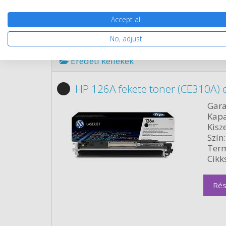
Accept all
No, adjust
Eredeti kellékek
HP 126A fekete toner (CE310A) 
Gara
Kapa
Kisze
Szín:
Term
Cikk
Rés