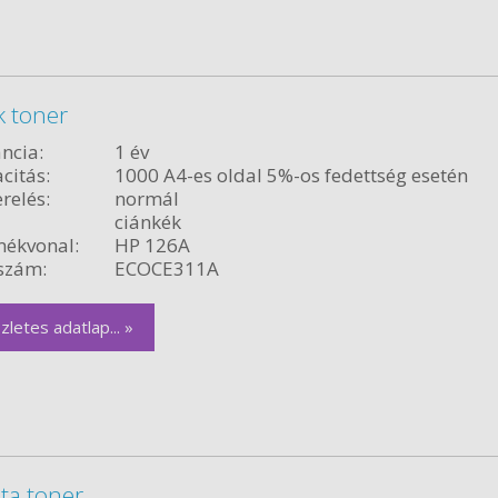
k toner
ncia:
1 év
citás:
1000 A4-es oldal 5%-os fedettség esetén
relés:
normál
ciánkék
ékvonal:
HP 126A
szám:
ECOCE311A
zletes adatlap... »
ta toner