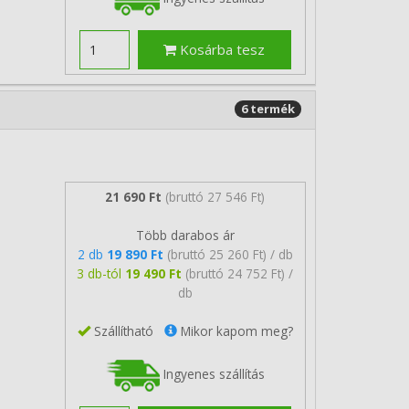
Kosárba tesz
6 termék
21 690 Ft
(bruttó 27 546 Ft)
Több darabos ár
2 db
19 890 Ft
(bruttó 25 260 Ft) / db
3 db-tól
19 490 Ft
(bruttó 24 752 Ft) /
db
Szállítható
Mikor kapom meg?
Ingyenes szállítás