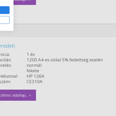
eredeti
ncia:
1 év
citás:
1200 A4-es oldal 5% fedettség esetén
relés:
normál
fekete
ékvonal:
HP 126A
szám:
CE310A
zletes adatlap... »