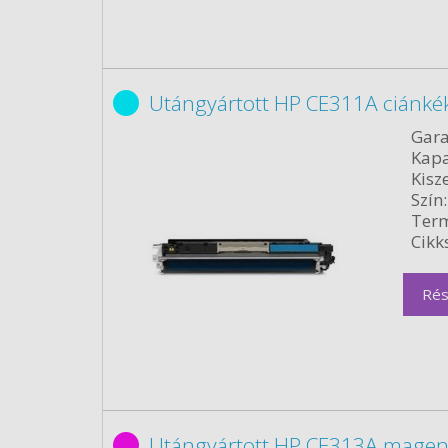
Utángyártott HP CE311A ciánké
Gara
Kapa
Kisze
Szín:
Term
Cikk
Rés
Utángyártott HP CE313A magen