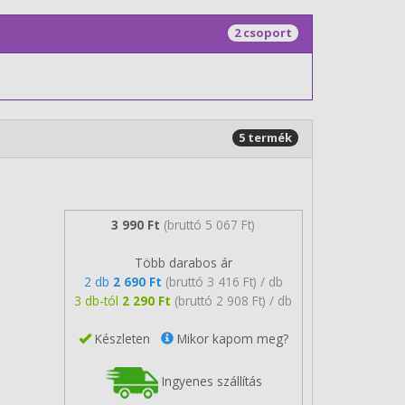
2 csoport
5 termék
3 990 Ft
(bruttó 5 067 Ft)
Több darabos ár
2 db
2 690 Ft
(bruttó 3 416 Ft) / db
3 db-tól
2 290 Ft
(bruttó 2 908 Ft) / db
Készleten
Mikor kapom meg?
Ingyenes szállítás