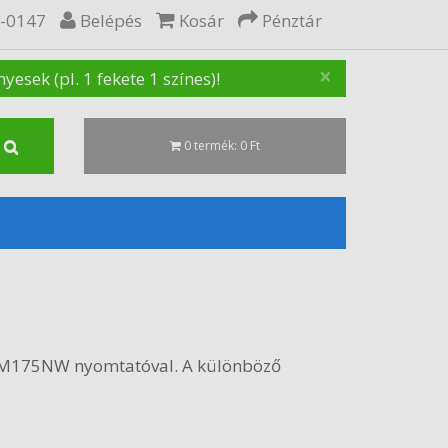
5-0147
Belépés
Kosár
Pénztár
×
sek (pl. 1 fekete 1 színes)!
0 termék: 0 Ft
t M175NW nyomtatóval. A különböző