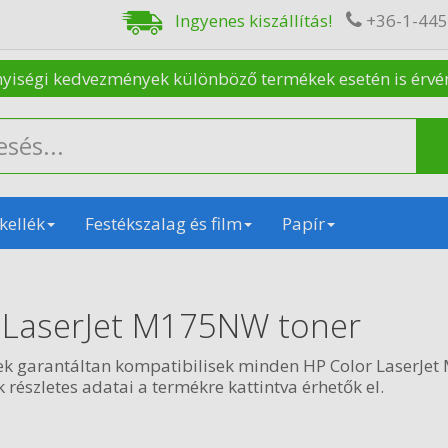
Ingyenes kiszállítás!
+36-1-44
nyiségi kedvezmények különböző termékek esetén is érvénye
kellék
Festékszalag és film
Papír
 LaserJet M175NW toner
ek garantáltan kompatibilisek minden HP Color LaserJe
 részletes adatai a termékre kattintva érhetők el.