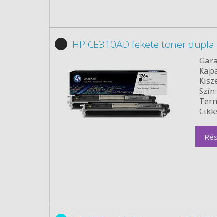
HP CE310AD fekete toner dupla
Gara
Kapa
Kisze
Szín:
Term
Cikk
Rés