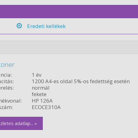
Eredeti kellékek
toner
ncia:
1 év
citás:
1200 A4-es oldal 5%-os fedettség esetén
relés:
normál
fekete
ékvonal:
HP 126A
szám:
ECOCE310A
zletes adatlap... »