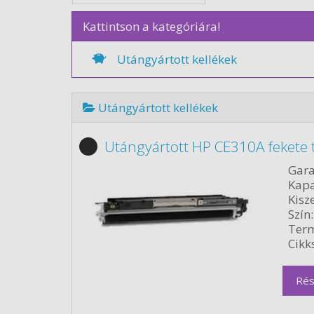
Kattintson a kategóriára!
Utángyártott kellékek
Utángyártott kellékek
Utángyártott HP CE310A fekete 
Gara
Kapa
Kisze
Szín:
Term
Cikk
Rés