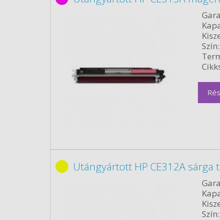
Gara
Kapa
Kisze
Szín:
Term
Cikk
Rés
Utángyártott HP CE312A sárga 
Gara
Kapa
Kisze
Szín: