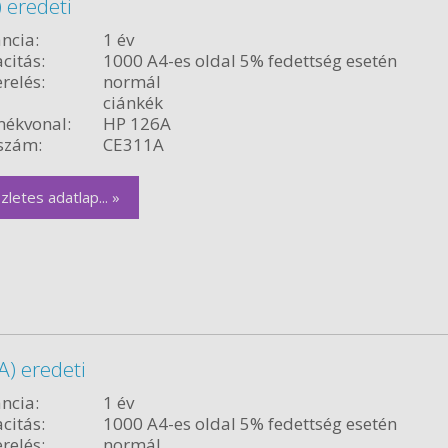
 eredeti
ncia:
1 év
citás:
1000 A4-es oldal 5% fedettség esetén
relés:
normál
ciánkék
ékvonal:
HP 126A
szám:
CE311A
zletes adatlap... »
) eredeti
ncia:
1 év
citás:
1000 A4-es oldal 5% fedettség esetén
relés:
normál