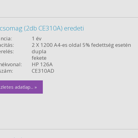
 csomag (2db CE310A) eredeti
ncia:
1 év
citás:
2 X 1200 A4-es oldal 5% fedettség esetén
relés:
dupla
fekete
ékvonal:
HP 126A
szám:
CE310AD
zletes adatlap... »