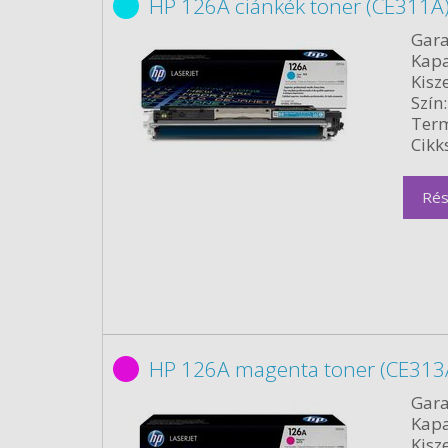
HP 126A ciánkék toner (CE311A)
Gara
Kapa
Kisze
Szín:
Term
Cikk
Rés
HP 126A magenta toner (CE313A
Gara
Kapa
Kisze