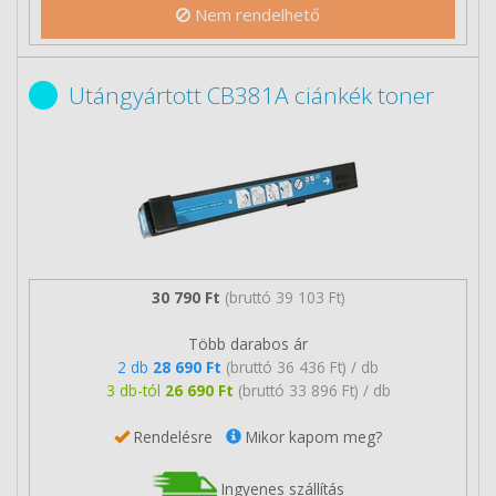
Nem rendelhető
Utángyártott CB381A ciánkék toner
30 790 Ft
(bruttó 39 103 Ft)
Több darabos ár
2 db
28 690 Ft
(bruttó 36 436 Ft) / db
3 db-tól
26 690 Ft
(bruttó 33 896 Ft) / db
Rendelésre
Mikor kapom meg?
Ingyenes szállítás