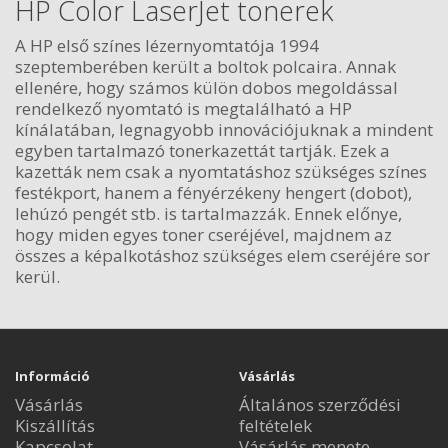
HP Color LaserJet tonerek
A HP első színes lézernyomtatója 1994
szeptemberében került a boltok polcaira. Annak
ellenére, hogy számos külön dobos megoldással
rendelkező nyomtató is megtalálható a HP
kínálatában, legnagyobb innovációjuknak a mindent
egyben tartalmazó tonerkazettát tartják. Ezek a
kazetták nem csak a nyomtatáshoz szükséges színes
festékport, hanem a fényérzékeny hengert (dobot),
lehúzó pengét stb. is tartalmazzák. Ennek előnye,
hogy miden egyes toner cseréjével, majdnem az
összes a képalkotáshoz szükséges elem cseréjére sor
kerül.
Információ
Vásárlás
Vásárlás
Általános szerződési
Kiszállítás
feltételek
Kapcsolat
Vásárlás menete