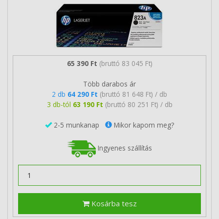
65 390 Ft
(bruttó 83 045 Ft)
Több darabos ár
2 db
64 290 Ft
(bruttó 81 648 Ft) / db
3 db-tól
63 190 Ft
(bruttó 80 251 Ft) / db
2-5 munkanap
Mikor kapom meg?
Ingyenes szállítás
Kosárba tesz