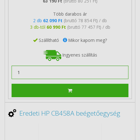
63 190 Ft
(bruttó 80 251 Ft)
Több darabos ár
2 db
62 090 Ft
(bruttó 78 854 Ft) / db
3 db-tól
60 990 Ft
(bruttó 77 457 Ft) / db
Szállítható
Mikor kapom meg?
Ingyenes szállítás
Eredeti HP CB458A beégetőegység