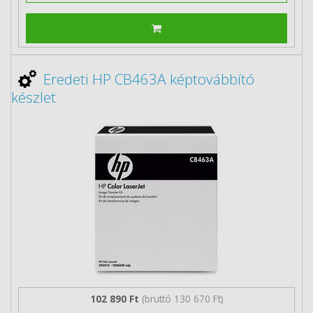
Eredeti HP CB463A képtovábbító
készlet
102 890 Ft
(bruttó 130 670 Ft)