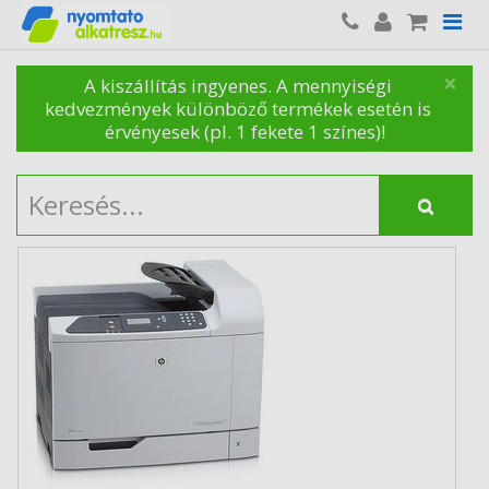
×
A kiszállítás ingyenes. A mennyiségi
kedvezmények különböző termékek esetén is
érvényesek (pl. 1 fekete 1 színes)!