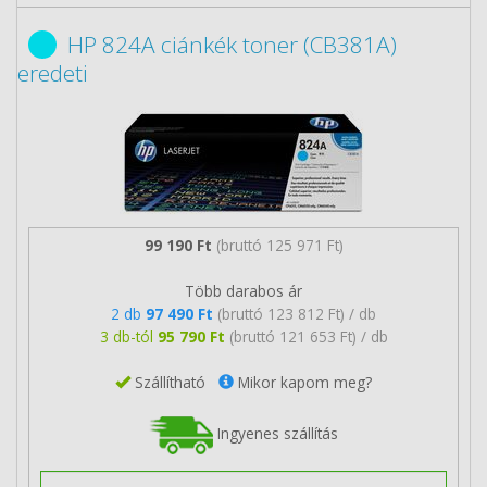
HP 824A ciánkék toner (CB381A)
eredeti
99 190 Ft
(bruttó 125 971 Ft)
Több darabos ár
2 db
97 490 Ft
(bruttó 123 812 Ft) / db
3 db-tól
95 790 Ft
(bruttó 121 653 Ft) / db
Szállítható
Mikor kapom meg?
Ingyenes szállítás