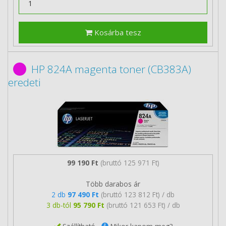
Kosárba tesz
HP 824A magenta toner (CB383A)
eredeti
99 190 Ft
(bruttó 125 971 Ft)
Több darabos ár
2 db
97 490 Ft
(bruttó 123 812 Ft) / db
3 db-tól
95 790 Ft
(bruttó 121 653 Ft) / db