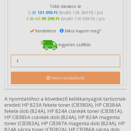
Több darabos ár
2 db
101 090 Ft
(bruttó 128 384 Ft) / pcs
3 db-tól
99 290 Ft
(bruttó 126 098 Ft) / pcs
Rendelésre
Mikor kapom meg?
Ingyenes szállítás
Nem rendelhető
A nyomtatóhoz a következő kellékanyagok tartoznak:
eredeti HP 823A fekete toner (CB380A), HP CB384A
fekete dob (824A), HP 824A ciánkék toner (CB381A),
HP CB385A ciánkék dob (824A), HP 824A magenta
toner (CB383A), HP CB387A magenta dob (824A), HP
824A sárga toner (CB382A), HP CB386A sárga dob