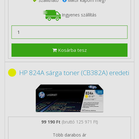
Szállítható
Mikor kapom meg?
Ingyenes szállítás
Kosárba tesz
HP 824A sárga toner (CB382A) eredeti
99 190 Ft
(bruttó 125 971 Ft)
Több darabos ár