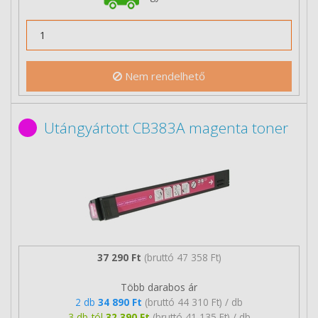
Nem rendelhető
Utángyártott CB383A magenta toner
37 290 Ft
(bruttó 47 358 Ft)
Több darabos ár
2 db
34 890 Ft
(bruttó 44 310 Ft) / db
3 db-tól
32 390 Ft
(bruttó 41 135 Ft) / db