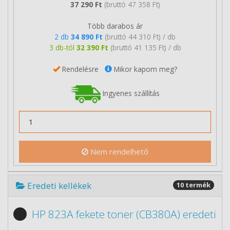
37 290 Ft
(bruttó 47 358 Ft)
Több darabos ár
2 db
34 890 Ft
(bruttó 44 310 Ft) / db
3 db-tól
32 390 Ft
(bruttó 41 135 Ft) / db
Rendelésre
Mikor kapom meg?
Ingyenes szállítás
Nem rendelhető
Eredeti kellékek
10 termék
HP 823A fekete toner (CB380A) eredeti