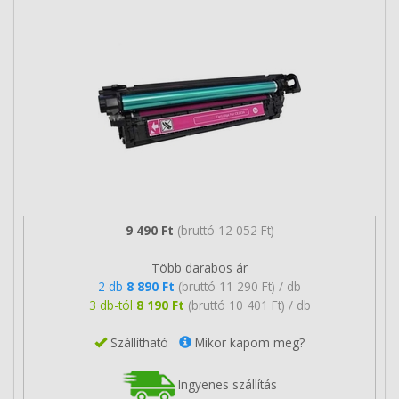
9 490 Ft
(bruttó 12 052 Ft)
Több darabos ár
2 db
8 890 Ft
(bruttó 11 290 Ft) / db
3 db-tól
8 190 Ft
(bruttó 10 401 Ft) / db
Szállítható
Mikor kapom meg?
Ingyenes szállítás