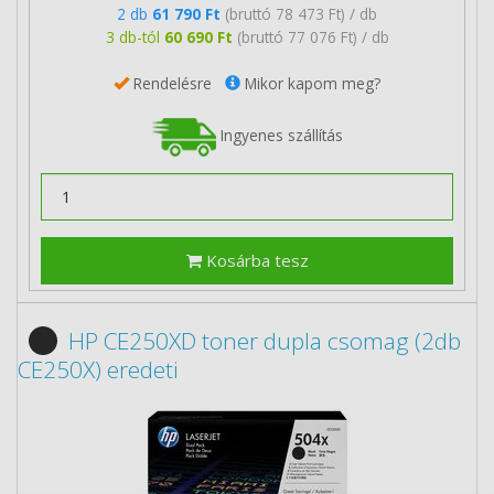
2 db
61 790 Ft
(bruttó 78 473 Ft) / db
3 db-tól
60 690 Ft
(bruttó 77 076 Ft) / db
Rendelésre
Mikor kapom meg?
Ingyenes szállítás
Kosárba tesz
HP CE250XD toner dupla csomag (2db
CE250X) eredeti