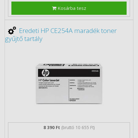
Kosárba tesz
Eredeti HP CE254A maradék toner
gyűjtő tartály
8 390 Ft
(bruttó 10 655 Ft)