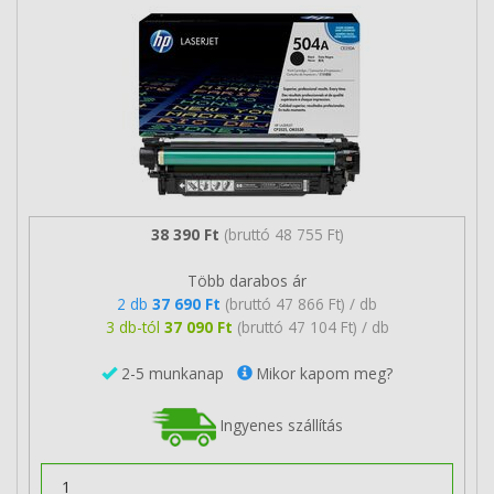
38 390 Ft
(bruttó 48 755 Ft)
Több darabos ár
2 db
37 690 Ft
(bruttó 47 866 Ft) / db
3 db-tól
37 090 Ft
(bruttó 47 104 Ft) / db
2-5 munkanap
Mikor kapom meg?
Ingyenes szállítás