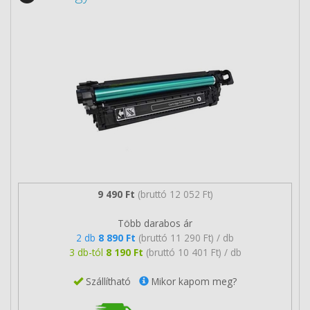
9 490 Ft
(bruttó 12 052 Ft)
Több darabos ár
2 db
8 890 Ft
(bruttó 11 290 Ft) / db
3 db-tól
8 190 Ft
(bruttó 10 401 Ft) / db
Szállítható
Mikor kapom meg?