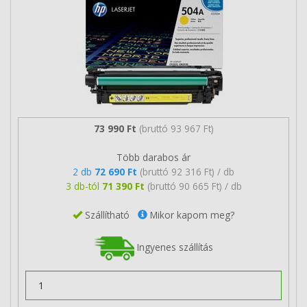
73 990 Ft
(bruttó 93 967 Ft)
Több darabos ár
2 db
72 690 Ft
(bruttó 92 316 Ft) / db
3 db-tól
71 390 Ft
(bruttó 90 665 Ft) / db
Szállítható
Mikor kapom meg?
Ingyenes szállítás