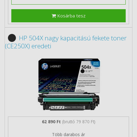
Kosárba tesz
HP 504X nagy kapacitású fekete toner
(CE250X) eredeti
62 890 Ft
(bruttó 79 870 Ft)
Több darabos ár