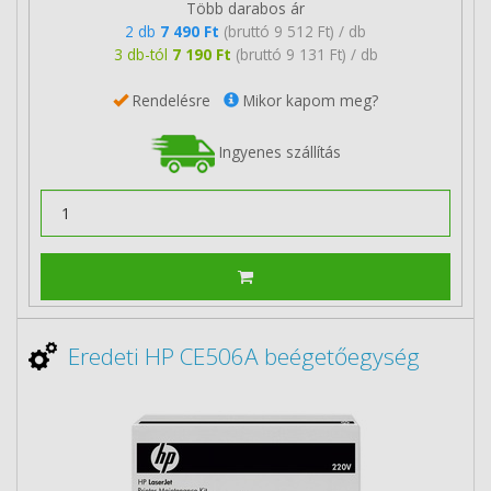
Több darabos ár
2 db
7 490 Ft
(bruttó 9 512 Ft) / db
3 db-tól
7 190 Ft
(bruttó 9 131 Ft) / db
Rendelésre
Mikor kapom meg?
Ingyenes szállítás
Eredeti HP CE506A beégetőegység