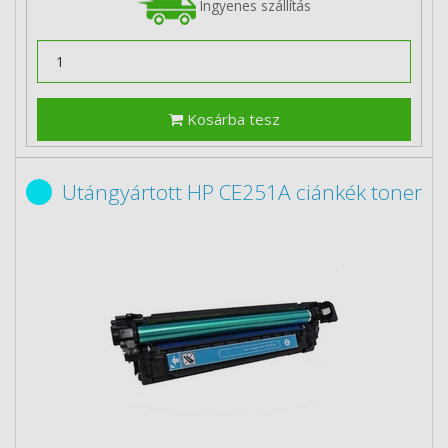
Ingyenes szállítás
Kosárba tesz
Utángyártott HP CE251A ciánkék toner