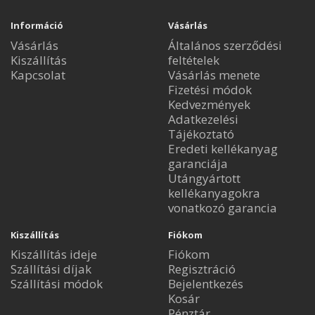
Információ
Vásárlás
Vásárlás
Általános szerződési
Kiszállítás
feltételek
Kapcsolat
Vásárlás menete
Fizetési módok
Kedvezmények
Adatkezelési
Tájékoztató
Eredeti kellékanyag
garanciája
Utángyártott
kellékanyagokra
vonatkozó garancia
Kiszállítás
Fiókom
Kiszállítás ideje
Fiókom
Szállítási díjak
Regisztráció
Szállítási módok
Bejelentkezés
Kosár
Pénztár