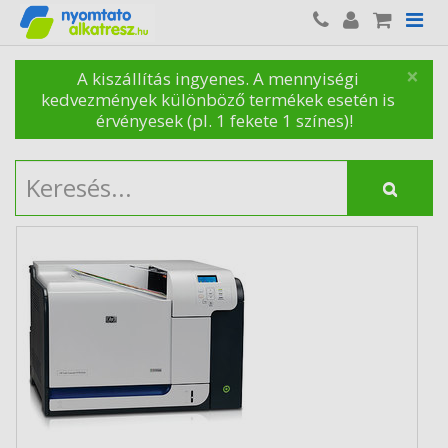
×
A kiszállítás ingyenes. A mennyiségi
kedvezmények különböző termékek esetén is
érvényesek (pl. 1 fekete 1 színes)!