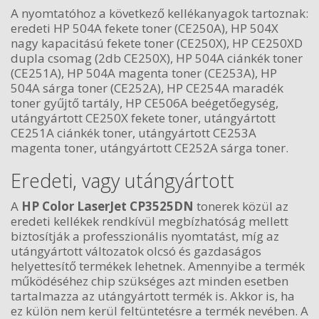
A nyomtatóhoz a következő kellékanyagok tartoznak:
eredeti HP 504A fekete toner (CE250A), HP 504X
nagy kapacitású fekete toner (CE250X), HP CE250XD
dupla csomag (2db CE250X), HP 504A ciánkék toner
(CE251A), HP 504A magenta toner (CE253A), HP
504A sárga toner (CE252A), HP CE254A maradék
toner gyűjtő tartály, HP CE506A beégetőegység,
utángyártott CE250X fekete toner, utángyártott
CE251A ciánkék toner, utángyártott CE253A
magenta toner, utángyártott CE252A sárga toner.
Eredeti, vagy utángyártott
A
HP Color LaserJet CP3525DN
tonerek közül az
eredeti kellékek rendkívül megbízhatóság mellett
biztosítják a professzionális nyomtatást, míg az
utángyártott változatok olcsó és gazdaságos
helyettesítő termékek lehetnek. Amennyibe a termék
működéséhez chip szükséges azt minden esetben
tartalmazza az utángyártott termék is. Akkor is, ha
ez külön nem kerül feltüntetésre a termék nevében. A