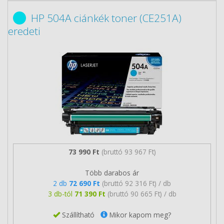
HP 504A ciánkék toner (CE251A)
eredeti
73 990 Ft
(bruttó 93 967 Ft)
Több darabos ár
2 db
72 690 Ft
(bruttó 92 316 Ft) / db
3 db-tól
71 390 Ft
(bruttó 90 665 Ft) / db
Szállítható
Mikor kapom meg?