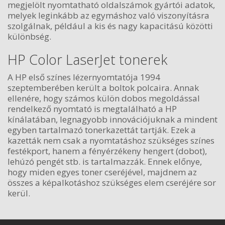
megjelölt nyomtatható oldalszámok gyártói adatok,
melyek leginkább az egymáshoz való viszonyításra
szolgálnak, például a kis és nagy kapacitású közötti
különbség.
HP Color LaserJet tonerek
A HP első színes lézernyomtatója 1994
szeptemberében került a boltok polcaira. Annak
ellenére, hogy számos külön dobos megoldással
rendelkező nyomtató is megtalálható a HP
kínálatában, legnagyobb innovációjuknak a mindent
egyben tartalmazó tonerkazettát tartják. Ezek a
kazetták nem csak a nyomtatáshoz szükséges színes
festékport, hanem a fényérzékeny hengert (dobot),
lehúzó pengét stb. is tartalmazzák. Ennek előnye,
hogy miden egyes toner cseréjével, majdnem az
összes a képalkotáshoz szükséges elem cseréjére sor
kerül.