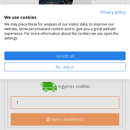
Privacy policy
We use cookies
We may place these for analysis of our visitor data, to improve our
website, show personalised content and to give you a great website
experience. For more information about the cookies we use open the
97 890 Ft
(bruttó 124 320 Ft)
settings.
Több darabos ár
2 db
96 190 Ft
(bruttó 122 161 Ft) / db
Accept all
3 db-tól
94 490 Ft
(bruttó 120 002 Ft) / db
No, adjust
Rendelésre
Mikor kapom meg?
Ingyenes szállítás
Nem rendelhető