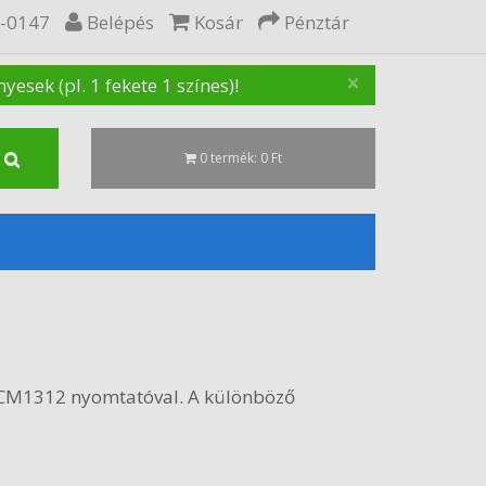
5-0147
Belépés
Kosár
Pénztár
×
sek (pl. 1 fekete 1 színes)!
0 termék: 0 Ft
t CM1312 nyomtatóval. A különböző