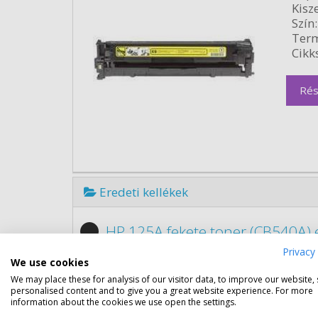
Kisze
Szín:
Term
Cikk
Rés
Eredeti kellékek
HP 125A fekete toner (CB540A) 
Privacy 
Gara
We use cookies
Kapa
We may place these for analysis of our visitor data, to improve our website,
Kisze
personalised content and to give you a great website experience. For more
Szín:
information about the cookies we use open the settings.
Term