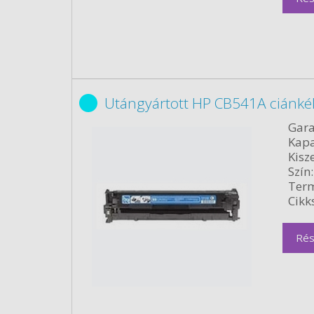
Utángyártott HP CB541A ciánké
Gara
Kapa
Kisze
Szín:
Term
Cikk
Rés