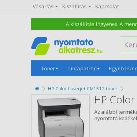
Vásárlás
Kiszállítás
Kapcsolat
A kiszállítás ingyenes. A men
Toner
Tintapatron
Egyéb lézer
HP Color Laserjet CM1312 toner
HP Color
Az alábbi termék
nyomtató kellékek