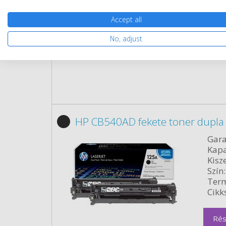
Cikk
Accept all
Rés
No, adjust
HP CB540AD fekete toner dupla
Gara
Kapa
Kisze
Szín:
Term
Cikk
Rés