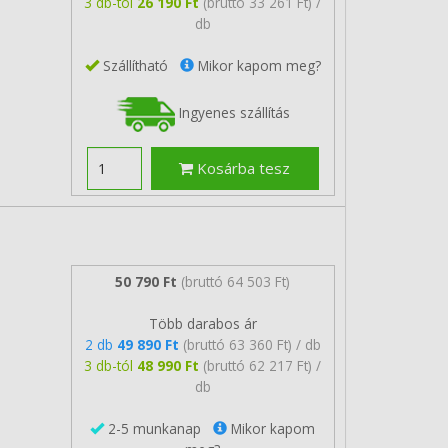
3 db-tól
26 190 Ft
(bruttó 33 261 Ft) /
db
Szállítható
Mikor kapom meg?
Ingyenes szállítás
Kosárba tesz
50 790 Ft
(bruttó 64 503 Ft)
Több darabos ár
2 db
49 890 Ft
(bruttó 63 360 Ft) / db
3 db-tól
48 990 Ft
(bruttó 62 217 Ft) /
db
2-5 munkanap
Mikor kapom