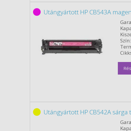
Utángyártott HP CB543A magen
Gara
Kapa
Kisze
Szín:
Term
Cikk
Rés
Utángyártott HP CB542A sárga 
Gara
Kapa