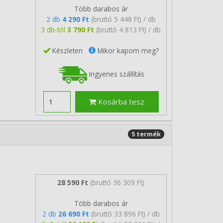
Több darabos ár
2 db
4 290 Ft
(bruttó 5 448 Ft) / db
3 db-tól
3 790 Ft
(bruttó 4 813 Ft) / db
Készleten
Mikor kapom meg?
Ingyenes szállítás
Kosárba tesz
5 termék
28 590 Ft
(bruttó 36 309 Ft)
Több darabos ár
2 db
26 690 Ft
(bruttó 33 896 Ft) / db