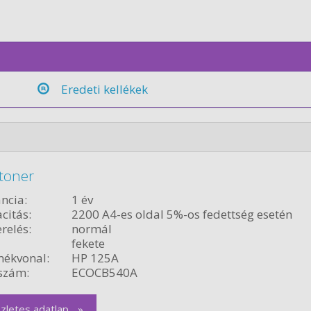
Eredeti kellékek
toner
ncia:
1 év
citás:
2200 A4-es oldal 5%-os fedettség esetén
relés:
normál
fekete
ékvonal:
HP 125A
szám:
ECOCB540A
zletes adatlap... »