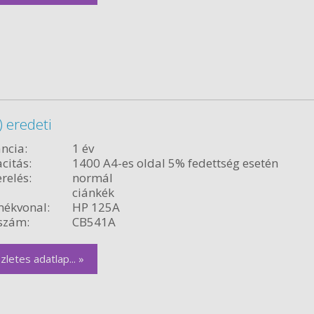
 eredeti
ncia:
1 év
citás:
1400 A4-es oldal 5% fedettség esetén
relés:
normál
ciánkék
ékvonal:
HP 125A
szám:
CB541A
zletes adatlap... »