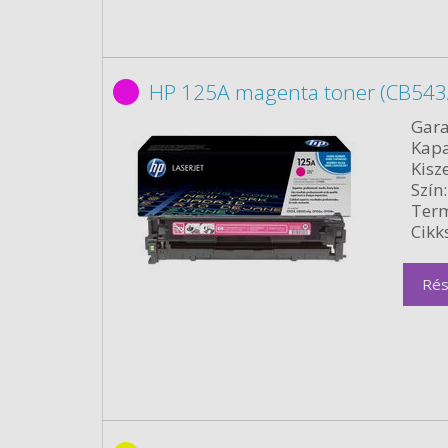
HP 125A magenta toner (CB543A
Gara
Kapa
Kisze
Szín:
Term
Cikk
Rés