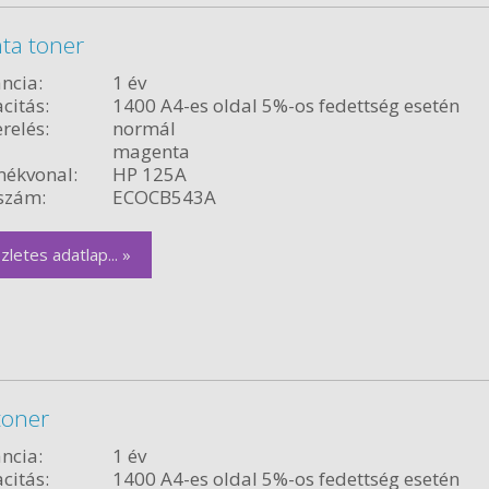
ta toner
ncia:
1 év
citás:
1400 A4-es oldal 5%-os fedettség esetén
relés:
normál
magenta
ékvonal:
HP 125A
szám:
ECOCB543A
zletes adatlap... »
toner
ncia:
1 év
citás:
1400 A4-es oldal 5%-os fedettség esetén