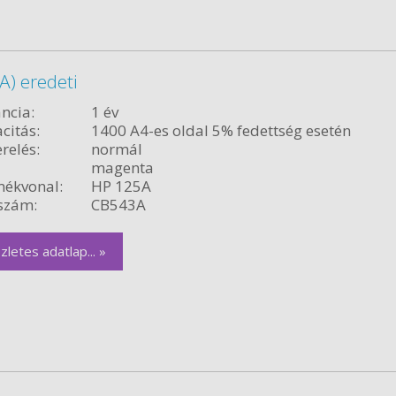
) eredeti
ncia:
1 év
citás:
1400 A4-es oldal 5% fedettség esetén
relés:
normál
magenta
ékvonal:
HP 125A
szám:
CB543A
zletes adatlap... »