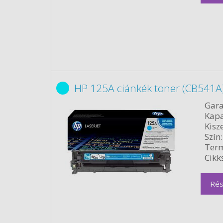
HP 125A ciánkék toner (CB541A)
Gara
Kapa
Kisze
Szín:
Term
Cikk
Rés