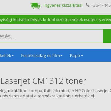
Ingyenes kiszállítás!
+36-1-44
nyiségi kedvezmények különböző termékek esetén is érvénye
kellék
Festékszalag és film
Papír
 Laserjet CM1312 toner
ek garantáltan kompatibilisek minden HP Color Laserje
 részletes adatai a termékre kattintva érhetők el.