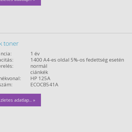
k toner
ncia:
1 év
citás:
1400 A4-es oldal 5%-os fedettség esetén
relés:
normál
ciánkék
ékvonal:
HP 125A
szám:
ECOCB541A
zletes adatlap... »