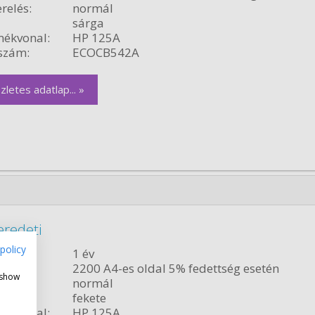
relés:
normál
sárga
ékvonal:
HP 125A
szám:
ECOCB542A
zletes adatlap... »
eredeti
policy
ncia:
1 év
citás:
2200 A4-es oldal 5% fedettség esetén
 show
relés:
normál
fekete
ékvonal:
HP 125A