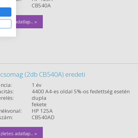
szám:
CB540A
zletes adatlap... »
 csomag (2db CB540A) eredeti
ncia:
1 év
citás:
4400 A4-es oldal 5%-os fedettség esetén
relés:
dupla
fekete
ékvonal:
HP 125A
szám:
CB540AD
zletes adatlap... »