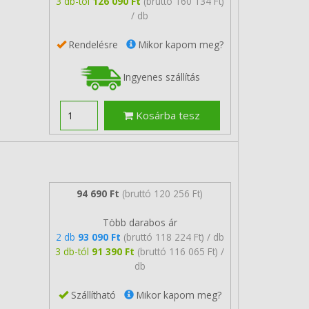
3 db-tól
126 090 Ft
(bruttó 160 134 Ft)
/ db
Rendelésre
Mikor kapom meg?
Ingyenes szállítás
Kosárba tesz
94 690 Ft
(bruttó 120 256 Ft)
Több darabos ár
2 db
93 090 Ft
(bruttó 118 224 Ft) / db
3 db-tól
91 390 Ft
(bruttó 116 065 Ft) /
db
Szállítható
Mikor kapom meg?