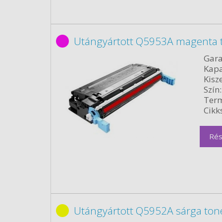
Utángyártott Q5953A magenta 
Gara
Kapa
Kisze
Szín:
Term
Cikk
Rés
Utángyártott Q5952A sárga ton