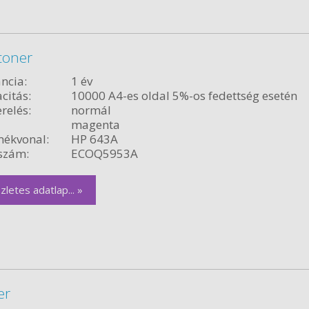
toner
ncia:
1 év
citás:
10000 A4-es oldal 5%-os fedettség esetén
relés:
normál
magenta
ékvonal:
HP 643A
szám:
ECOQ5953A
zletes adatlap... »
er