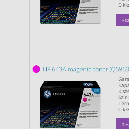
Cikk
Rés
HP 643A magenta toner (Q5953A
Gara
Kapa
Kisze
Szín:
Term
Cikk
Rés