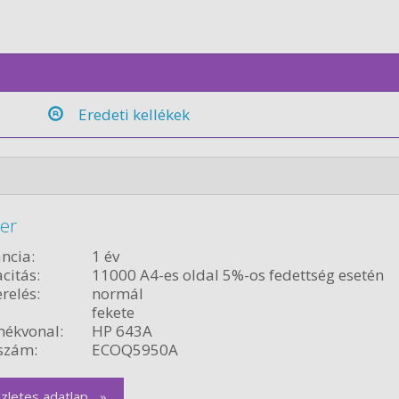
Eredeti kellékek
er
ncia:
1 év
citás:
11000 A4-es oldal 5%-os fedettség esetén
relés:
normál
fekete
ékvonal:
HP 643A
szám:
ECOQ5950A
zletes adatlap... »