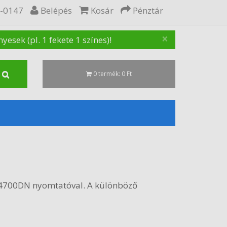
5-0147
Belépés
Kosár
Pénztár
×
sek (pl. 1 fekete 1 színes)!
0 termék: 0 Ft
t 4700DN nyomtatóval. A különböző