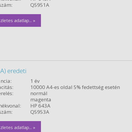
szám:
Q5951A
zletes adatlap... »
) eredeti
ncia:
1 év
citás:
10000 A4-es oldal 5% fedettség esetén
relés:
normál
magenta
ékvonal:
HP 643A
szám:
Q5953A
zletes adatlap... »