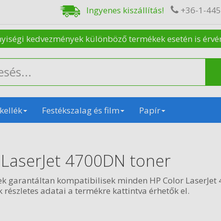
Ingyenes kiszállítás!
+36-1-44
nyiségi kedvezmények különböző termékek esetén is érvénye
kellék
Festékszalag és film
Papír
 LaserJet 4700DN toner
ek garantáltan kompatibilisek minden HP Color LaserJe
 részletes adatai a termékre kattintva érhetők el.