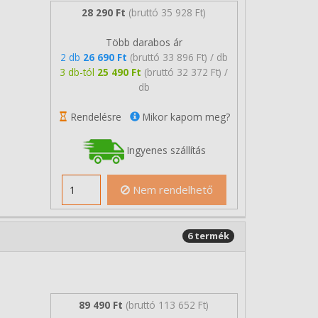
28 290 Ft
(bruttó 35 928 Ft)
Több darabos ár
2 db
26 690 Ft
(bruttó 33 896 Ft) / db
3 db-tól
25 490 Ft
(bruttó 32 372 Ft) /
db
Rendelésre
Mikor kapom meg?
Ingyenes szállítás
Nem rendelhető
6 termék
89 490 Ft
(bruttó 113 652 Ft)