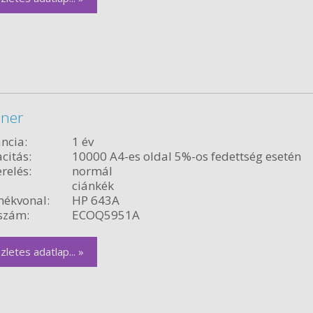
oner
ncia:
1 év
citás:
10000 A4-es oldal 5%-os fedettség esetén
relés:
normál
ciánkék
ékvonal:
HP 643A
szám:
ECOQ5951A
zletes adatlap... »