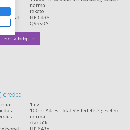
relés:
normál
fekete
ékvonal:
HP 643A
szám:
Q5950A
zletes adatlap... »
 eredeti
ncia:
1 év
citás:
10000 A4-es oldal 5% fedettség esetén
relés:
normál
ciánkék
ékvonal:
HP 643A