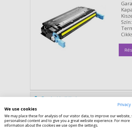
Gara
Kapa
Kisze
Szín:
Term
Cikk
Rés
Eredeti kellékek
Privacy 
We use cookies
HP 643A fekete toner (Q5950A) 
We may place these for analysis of our visitor data, to improve our website,
personalised content and to give you a great website experience. For more
Gara
information about the cookies we use open the settings.
Kapa