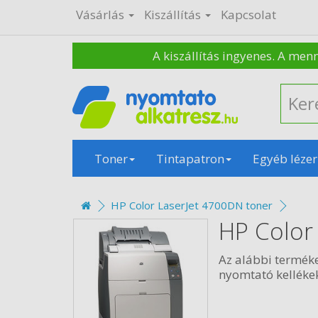
Vásárlás
Kiszállítás
Kapcsolat
A kiszállítás ingyenes. A men
Toner
Tintapatron
Egyéb lézer
HP Color LaserJet 4700DN toner
HP Color
Az alábbi termék
nyomtató kellékek