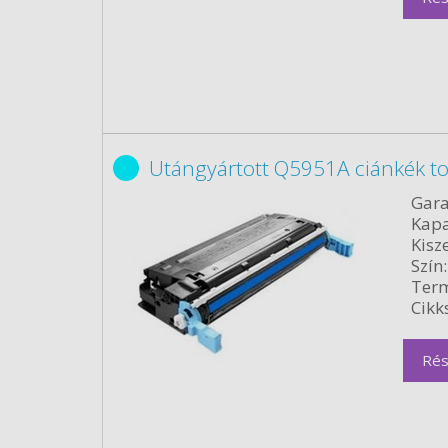
Utángyártott Q5951A ciánkék t
Gara
Kapa
Kisze
Szín:
Term
Cikk
Rés