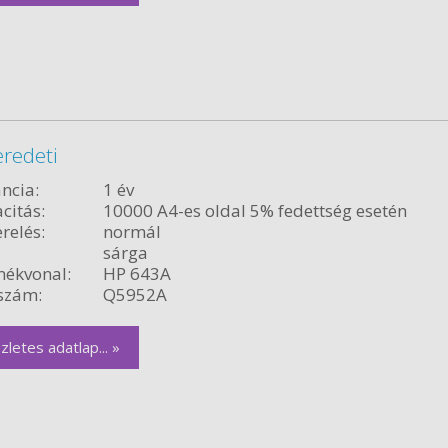
redeti
ncia:
1 év
citás:
10000 A4-es oldal 5% fedettség esetén
relés:
normál
sárga
ékvonal:
HP 643A
szám:
Q5952A
zletes adatlap... »