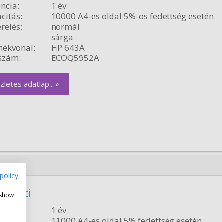
ncia:
1 év
citás:
10000 A4-es oldal 5%-os fedettség esetén
relés:
normál
sárga
ékvonal:
HP 643A
szám:
ECOQ5952A
zletes adatlap... »
policy
eredeti
 show
ncia:
1 év
citás:
11000 A4-es oldal 5% fedettség esetén