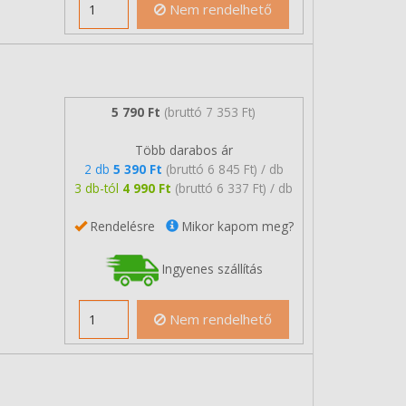
Nem rendelhető
5 790 Ft
(bruttó 7 353 Ft)
Több darabos ár
2 db
5 390 Ft
(bruttó 6 845 Ft) / db
3 db-tól
4 990 Ft
(bruttó 6 337 Ft) / db
Rendelésre
Mikor kapom meg?
Ingyenes szállítás
Nem rendelhető