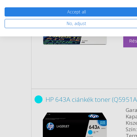
Kisze
Szín:
Accept all
Term
No, adjust
Cikk
Rés
HP 643A ciánkék toner (Q5951A)
Gara
Kapa
Kisze
Szín:
Term