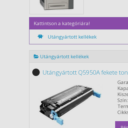
Kattintson a kategóriára!
Utángyártott kellékek
Utángyártott kellékek
Utángyártott Q5950A fekete ton
Gara
Kapa
Kisze
Szín:
Term
Cikk
Rés