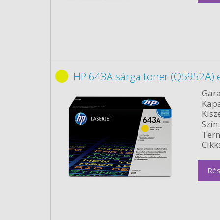
HP 643A sárga toner (Q5952A) e
Gara
Kapa
Kisze
Szín:
Term
Cikk
Rés