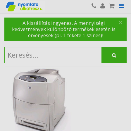
×
A kiszállítás ingyenes. A mennyiségi
kedvezmények különböző termékek esetén is
érvényesek (pl. 1 fekete 1 színes)!