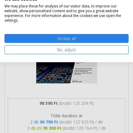
We may place these for analysis of our visitor data, to improve our
HP 641A ciánkék toner (C9721A)
website, show personalised content and to give you a great website
experience. For more information about the cookies we use open the
eredeti
settings.
Accept all
No, adjust
98 590 Ft
(bruttó 125 209 Ft)
Több darabos ár
2 db
96 790 Ft
(bruttó 122 923 Ft) / db
3 db-tól
95 090 Ft
(bruttó 120 764 Ft) / db