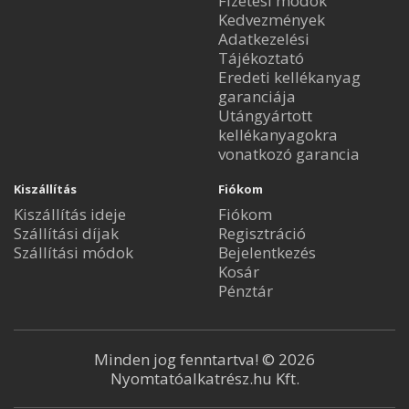
Fizetési módok
Kedvezmények
Adatkezelési
Tájékoztató
Eredeti kellékanyag
garanciája
Utángyártott
kellékanyagokra
vonatkozó garancia
Kiszállítás
Fiókom
Kiszállítás ideje
Fiókom
Szállítási díjak
Regisztráció
Szállítási módok
Bejelentkezés
Kosár
Pénztár
Minden jog fenntartva! © 2026
Nyomtatóalkatrész.hu Kft.