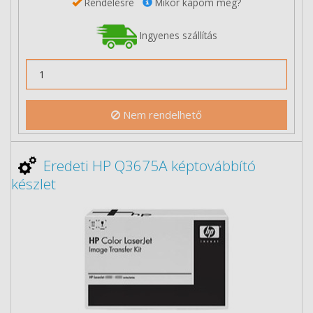
Rendelésre
Mikor kapom meg?
Ingyenes szállítás
Nem rendelhető
Eredeti HP Q3675A képtovábbító
készlet