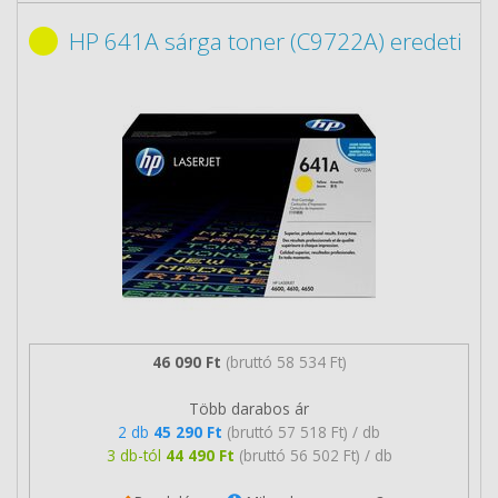
HP 641A sárga toner (C9722A) eredeti
46 090 Ft
(bruttó 58 534 Ft)
Több darabos ár
2 db
45 290 Ft
(bruttó 57 518 Ft) / db
3 db-tól
44 490 Ft
(bruttó 56 502 Ft) / db