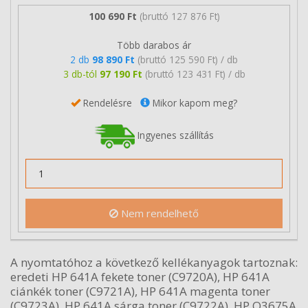
100 690 Ft
(bruttó 127 876 Ft)
Több darabos ár
2 db
98 890 Ft
(bruttó 125 590 Ft) / db
3 db-tól
97 190 Ft
(bruttó 123 431 Ft) / db
Rendelésre
Mikor kapom meg?
Ingyenes szállítás
Nem rendelhető
A nyomtatóhoz a következő kellékanyagok tartoznak:
eredeti HP 641A fekete toner (C9720A), HP 641A
ciánkék toner (C9721A), HP 641A magenta toner
(C9723A), HP 641A sárga toner (C9722A), HP Q3675A