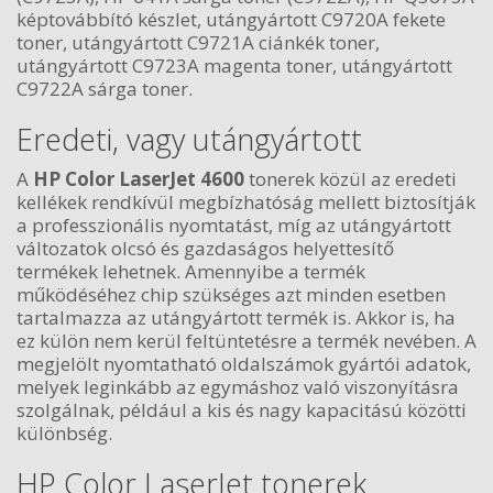
képtovábbító készlet, utángyártott C9720A fekete
toner, utángyártott C9721A ciánkék toner,
utángyártott C9723A magenta toner, utángyártott
C9722A sárga toner.
Eredeti, vagy utángyártott
A
HP Color LaserJet 4600
tonerek közül az eredeti
kellékek rendkívül megbízhatóság mellett biztosítják
a professzionális nyomtatást, míg az utángyártott
változatok olcsó és gazdaságos helyettesítő
termékek lehetnek. Amennyibe a termék
működéséhez chip szükséges azt minden esetben
tartalmazza az utángyártott termék is. Akkor is, ha
ez külön nem kerül feltüntetésre a termék nevében. A
megjelölt nyomtatható oldalszámok gyártói adatok,
melyek leginkább az egymáshoz való viszonyításra
szolgálnak, például a kis és nagy kapacitású közötti
különbség.
HP Color LaserJet tonerek