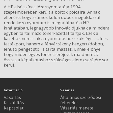
A HP első színes lézernyomtatója 1994
szeptemberében került a boltok polcaira. Annak
ellenére, hogy számos külön dobos megoldással
rendelkező nyomtató is megtalálható a HP
kínálatában, legnagyobb innovációjuknak a mindent
egyben tartalmazó tonerkazettát tartják. Ezek a
kazetták nem csak a nyomtatáshoz szükséges színes
festékport, hanem a fényérzékeny hengert (dobot),
lehúzó pengét stb. is tartalmazzák. Ennek előnye,
hogy miden egyes toner cseréjével, majdnem az
összes a képalkotáshoz szükséges elem cseréjére sor
kerül.
Információ
Vásárlás
Vásárlás
Általános szerződési
Kiszállítás
feltételek
Kapcsolat
Vásárlás menete