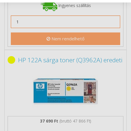
Ingyenes szállítás
Nem rendelhető
HP 122A sárga toner (Q3962A) eredeti
37 690 Ft
(bruttó 47 866 Ft)