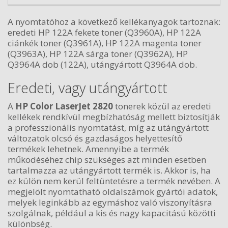
A nyomtatóhoz a következő kellékanyagok tartoznak:
eredeti HP 122A fekete toner (Q3960A), HP 122A
ciánkék toner (Q3961A), HP 122A magenta toner
(Q3963A), HP 122A sárga toner (Q3962A), HP
Q3964A dob (122A), utángyártott Q3964A dob.
Eredeti, vagy utángyártott
A
HP Color LaserJet 2820
tonerek közül az eredeti
kellékek rendkívül megbízhatóság mellett biztosítják
a professzionális nyomtatást, míg az utángyártott
változatok olcsó és gazdaságos helyettesítő
termékek lehetnek. Amennyibe a termék
működéséhez chip szükséges azt minden esetben
tartalmazza az utángyártott termék is. Akkor is, ha
ez külön nem kerül feltüntetésre a termék nevében. A
megjelölt nyomtatható oldalszámok gyártói adatok,
melyek leginkább az egymáshoz való viszonyításra
szolgálnak, például a kis és nagy kapacitású közötti
különbség.