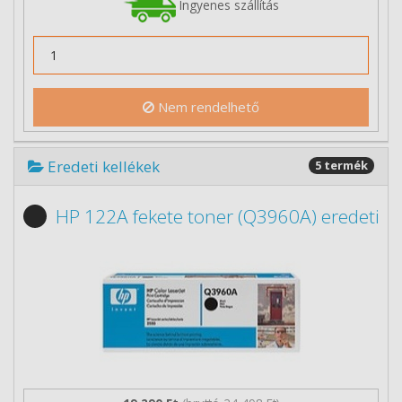
Ingyenes szállítás
Nem rendelhető
Eredeti kellékek
5 termék
HP 122A fekete toner (Q3960A) eredeti