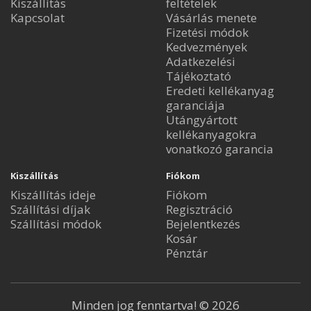
Kiszállítás
feltételek
Kapcsolat
Vásárlás menete
Fizetési módok
Kedvezmények
Adatkezelési
Tájékoztató
Eredeti kellékanyag
garanciája
Utángyártott
kellékanyagokra
vonatkozó garancia
Kiszállítás
Fiókom
Kiszállítás ideje
Fiókom
Szállítási díjak
Regisztráció
Szállítási módok
Bejelentkezés
Kosár
Pénztár
Minden jog fenntartva! © 2026