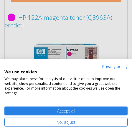
HP 122A magenta toner (Q3963A)
eredeti
Privacy policy
We use cookies
We may place these for analysis of our visitor data, to improve our
website, show personalised content and to give you a great website
24 990 Ft
(bruttó 31 737 Ft)
experience. For more information about the cookies we use open the
settings.
Több darabos ár
2 db
23 290 Ft
(bruttó 29 578 Ft) / db
Accept all
3 db-tól
22 890 Ft
(bruttó 29 070 Ft) / db
No, adjust
Rendelésre
Mikor kapom meg?