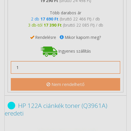
19 290 Ft
(bruttó 24 498 Ft)
Több darabos ár
2 db
17 690 Ft
(bruttó 22 466 Ft) / db
3 db-tól
17 390 Ft
(bruttó 22 085 Ft) / db
Rendelésre
Mikor kapom meg?
Ingyenes szállítás
Nem rendelhető
HP 122A ciánkék toner (Q3961A)
eredeti