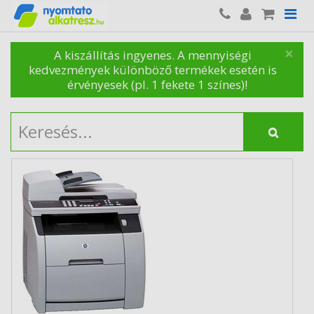
×
A kiszállítás ingyenes. A mennyiségi
kedvezmények különböző termékek esetén is
érvényesek (pl. 1 fekete 1 színes)!