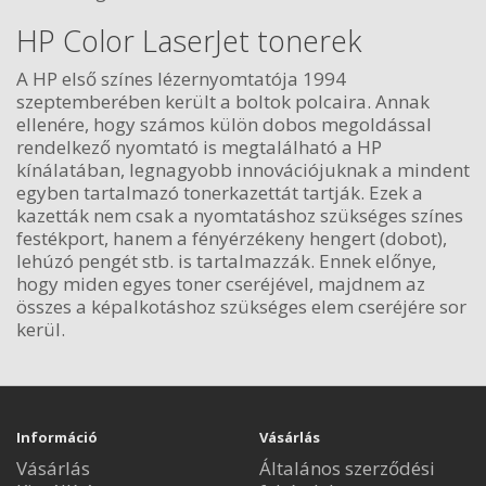
HP Color LaserJet tonerek
A HP első színes lézernyomtatója 1994
szeptemberében került a boltok polcaira. Annak
ellenére, hogy számos külön dobos megoldással
rendelkező nyomtató is megtalálható a HP
kínálatában, legnagyobb innovációjuknak a mindent
egyben tartalmazó tonerkazettát tartják. Ezek a
kazetták nem csak a nyomtatáshoz szükséges színes
festékport, hanem a fényérzékeny hengert (dobot),
lehúzó pengét stb. is tartalmazzák. Ennek előnye,
hogy miden egyes toner cseréjével, majdnem az
összes a képalkotáshoz szükséges elem cseréjére sor
kerül.
Információ
Vásárlás
Vásárlás
Általános szerződési