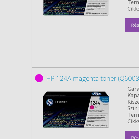
Term
Cikk
Rés
HP 124A magenta toner (Q6003A
Gara
Kapa
Kisze
Szín:
Term
Cikk
Rés