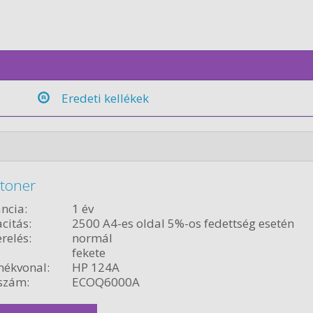
Eredeti kellékek
 toner
ncia:
1 év
citás:
2500 A4-es oldal 5%-os fedettség esetén
relés:
normál
fekete
ékvonal:
HP 124A
szám:
ECOQ6000A