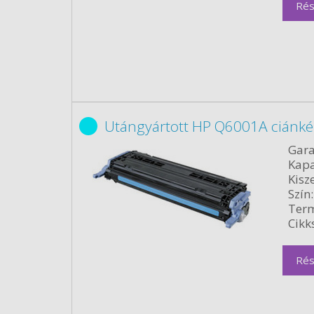
Rés
Utángyártott HP Q6001A ciánké
Gara
Kapa
Kisze
Szín:
Term
Cikk
Rés