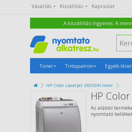
Vásárlás
Kiszállítás
Kapcsolat
A kiszállítás ingyenes. A men
Toner
Tintapatron
Egyéb lézer
HP Color LaserJet 2605DN toner
HP Color
Az alábbi termék
nyomtató kellékek