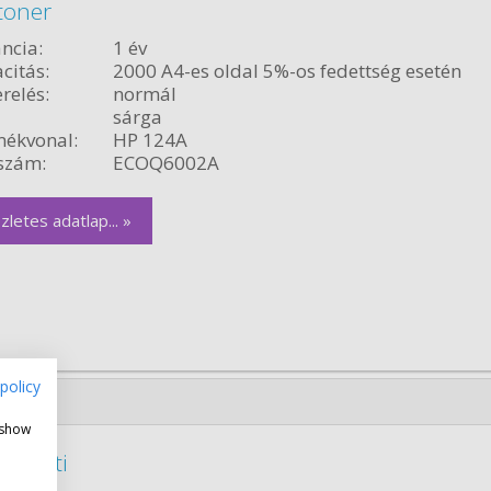
toner
ncia:
1 év
citás:
2000 A4-es oldal 5%-os fedettség esetén
relés:
normál
sárga
ékvonal:
HP 124A
szám:
ECOQ6002A
zletes adatlap... »
policy
 show
eredeti