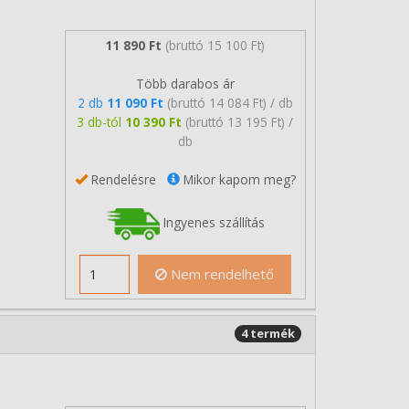
11 890 Ft
(bruttó 15 100 Ft)
Több darabos ár
2 db
11 090 Ft
(bruttó 14 084 Ft) / db
3 db-tól
10 390 Ft
(bruttó 13 195 Ft) /
db
Rendelésre
Mikor kapom meg?
Ingyenes szállítás
Nem rendelhető
4 termék