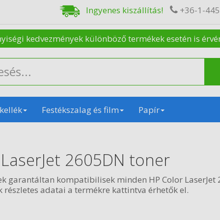
Ingyenes kiszállítás!
+36-1-44
nyiségi kedvezmények különböző termékek esetén is érvénye
kellék
Festékszalag és film
Papír
 LaserJet 2605DN toner
ek garantáltan kompatibilisek minden HP Color LaserJe
 részletes adatai a termékre kattintva érhetők el.