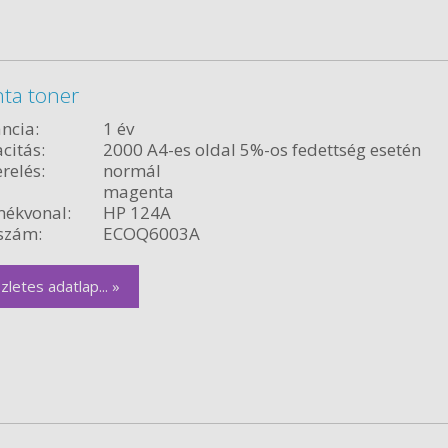
ta toner
ncia:
1 év
citás:
2000 A4-es oldal 5%-os fedettség esetén
relés:
normál
magenta
ékvonal:
HP 124A
szám:
ECOQ6003A
zletes adatlap... »