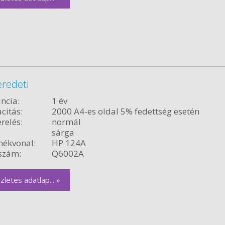
redeti
ncia:
1 év
citás:
2000 A4-es oldal 5% fedettség esetén
relés:
normál
sárga
ékvonal:
HP 124A
szám:
Q6002A
zletes adatlap... »