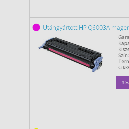
Utángyártott HP Q6003A magen
Gara
Kapa
Kisze
Szín:
Term
Cikk
Rés