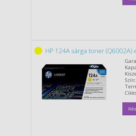
HP 124A sárga toner (Q6002A) e
Gara
Kapa
Kisze
Szín:
Term
Cikk
Rés