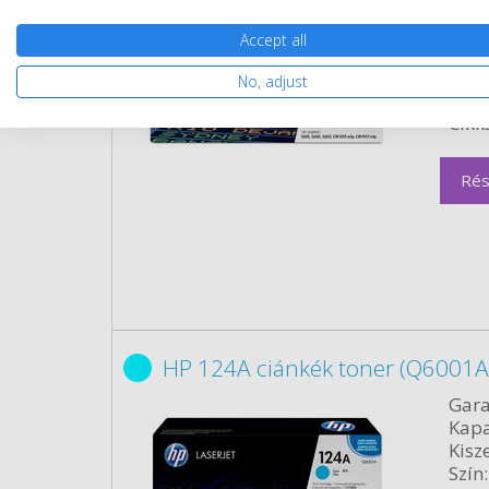
Gara
Kapa
Accept all
Kisze
Szín:
No, adjust
Term
Cikk
Rés
HP 124A ciánkék toner (Q6001A)
Gara
Kapa
Kisze
Szín: