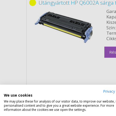
Utángyártott HP Q6002A sárga 
Gara
Kapa
Kisze
Szín:
Term
Cikk
Rés
Privacy 
Eredeti kellékek
We use cookies
We may place these for analysis of our visitor data, to improve our website,
personalised content and to give you a great website experience. For more
HP 124A fekete toner (Q6000A) 
information about the cookies we use open the settings.