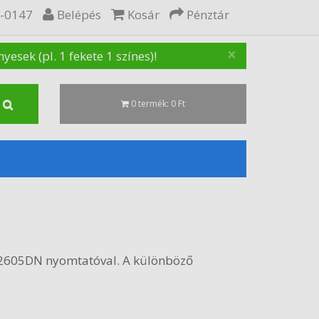
5-0147
Belépés
Kosár
Pénztár
×
sek (pl. 1 fekete 1 színes)!
0 termék: 0 Ft
t 2605DN nyomtatóval. A különböző