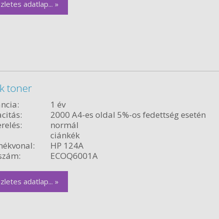
zletes adatlap... »
k toner
ncia:
1 év
citás:
2000 A4-es oldal 5%-os fedettség esetén
relés:
normál
ciánkék
ékvonal:
HP 124A
szám:
ECOQ6001A
zletes adatlap... »