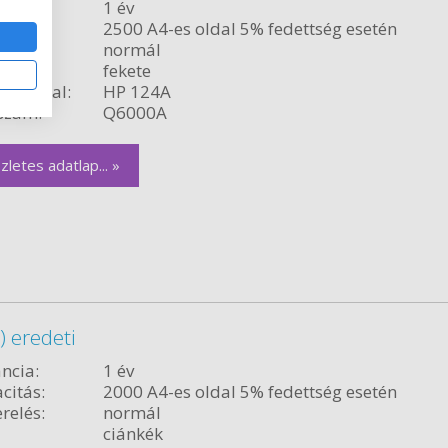
ncia:
1 év
citás:
2500 A4-es oldal 5% fedettség esetén
relés:
normál
fekete
ékvonal:
HP 124A
szám:
Q6000A
zletes adatlap... »
 eredeti
ncia:
1 év
citás:
2000 A4-es oldal 5% fedettség esetén
relés:
normál
ciánkék