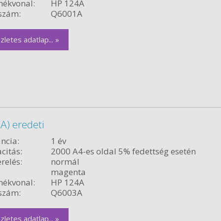
ékvonal:
HP 124A
szám:
Q6001A
zletes adatlap... »
) eredeti
ncia:
1 év
citás:
2000 A4-es oldal 5% fedettség esetén
relés:
normál
magenta
ékvonal:
HP 124A
szám:
Q6003A
zletes adatlap... »