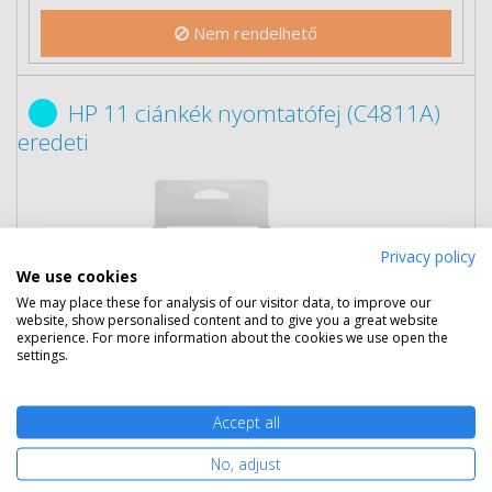
Nem rendelhető
HP 11 ciánkék nyomtatófej (C4811A)
eredeti
Privacy policy
We use cookies
We may place these for analysis of our visitor data, to improve our
website, show personalised content and to give you a great website
experience. For more information about the cookies we use open the
settings.
25 190 Ft
(bruttó 31 991 Ft)
Több darabos ár
Accept all
2 db
23 490 Ft
(bruttó 29 832 Ft) / db
3 db-tól
23 290 Ft
(bruttó 29 578 Ft) / db
No, adjust