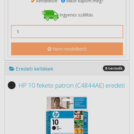
Rendelésre
Mikor kapom meg?
Ingyenes szállítás
Nem rendelhető
Eredeti kellékek
8 termék
HP 10 fekete patron (C4844AE) eredeti