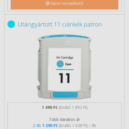
Nem rendelhető
Utángyártott 11 ciánkék patron
1 490 Ft
(bruttó 1 892 Ft)
Több darabos ár
2 db
1 290 Ft
(bruttó 1 638 Ft) / db