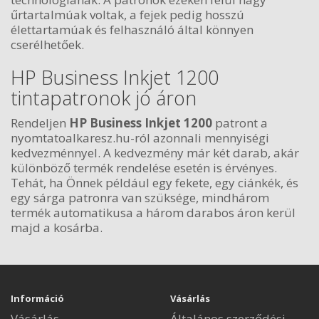
űrtartalmúak voltak, a fejek pedig hosszú
élettartamúak és felhasználó által könnyen
cserélhetőek.
HP Business Inkjet 1200
tintapatronok jó áron
Rendeljen
HP Business Inkjet 1200
patront a
nyomtatoalkaresz.hu-ról azonnali mennyiségi
kedvezménnyel. A kedvezmény már két darab, akár
különböző termék rendelése esetén is érvényes.
Tehát, ha Önnek például egy fekete, egy ciánkék, és
egy sárga patronra van szüksége, mindhárom
termék automatikusa a három darabos áron kerül
majd a kosárba.
Információ
Vásárlás
Vásárlás
Általános szerződési