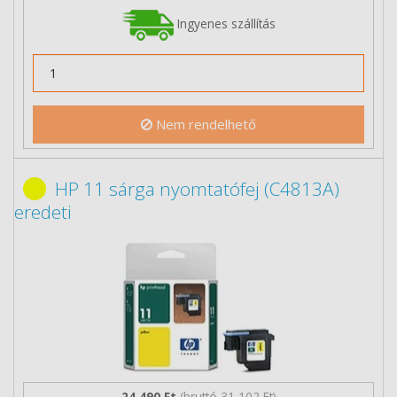
Ingyenes szállítás
Nem rendelhető
HP 11 sárga nyomtatófej (C4813A)
eredeti
24 490 Ft
(bruttó 31 102 Ft)