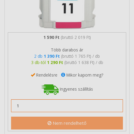
1 590 Ft
(bruttó 2 019 Ft)
Több darabos ár
2 db
1 390 Ft
(bruttó 1 765 Ft) / db
3 db-tól
1 290 Ft
(bruttó 1 638 Ft) / db
Rendelésre
Mikor kapom meg?
Ingyenes szállítás
Nem rendelhető