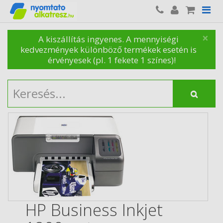
×
A kiszállítás ingyenes. A mennyiségi
kedvezmények különböző termékek esetén is
érvényesek (pl. 1 fekete 1 színes)!
HP Business Inkjet