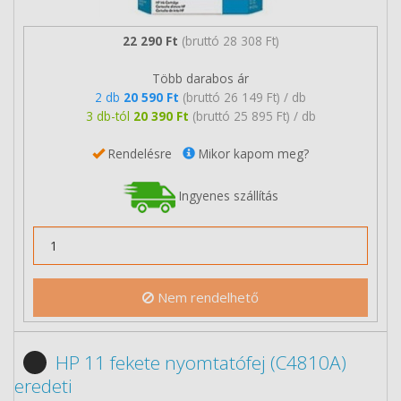
22 290 Ft
(bruttó 28 308 Ft)
Több darabos ár
2 db
20 590 Ft
(bruttó 26 149 Ft) / db
3 db-tól
20 390 Ft
(bruttó 25 895 Ft) / db
Rendelésre
Mikor kapom meg?
Ingyenes szállítás
Nem rendelhető
HP 11 fekete nyomtatófej (C4810A)
eredeti