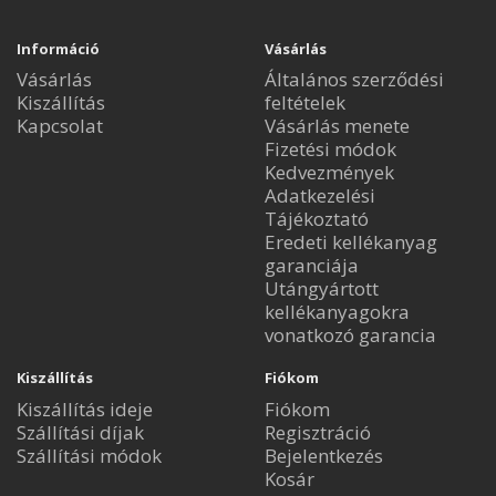
Információ
Vásárlás
Vásárlás
Általános szerződési
Kiszállítás
feltételek
Kapcsolat
Vásárlás menete
Fizetési módok
Kedvezmények
Adatkezelési
Tájékoztató
Eredeti kellékanyag
garanciája
Utángyártott
kellékanyagokra
vonatkozó garancia
Kiszállítás
Fiókom
Kiszállítás ideje
Fiókom
Szállítási díjak
Regisztráció
Szállítási módok
Bejelentkezés
Kosár