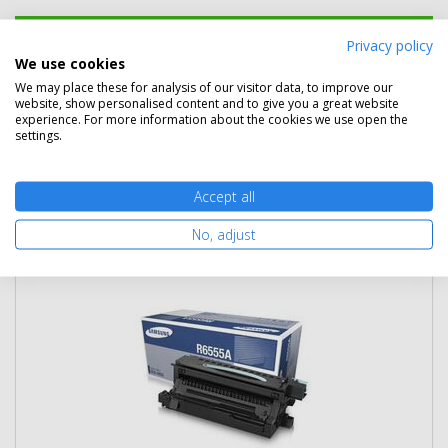
Kosárba tesz
Privacy policy
We use cookies
We may place these for analysis of our visitor data, to improve our
website, show personalised content and to give you a great website
experience. For more information about the cookies we use open the
Kapcsolódó termékek
settings.
Eredeti kellékek
1 termék
Accept all
Samsung SCX-R6555A dob (SV223A)
No, adjust