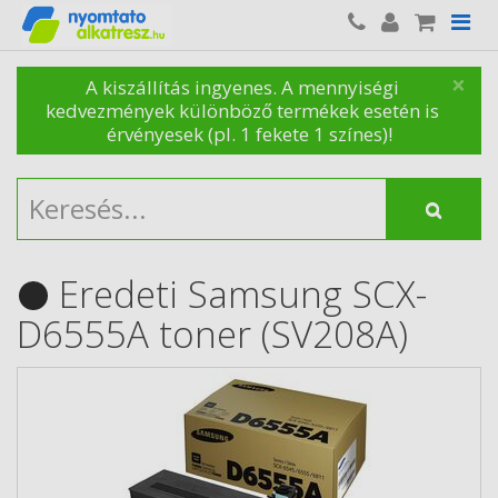
×
A kiszállítás ingyenes. A mennyiségi
kedvezmények különböző termékek esetén is
érvényesek (pl. 1 fekete 1 színes)!
Eredeti Samsung SCX-
D6555A toner (SV208A)