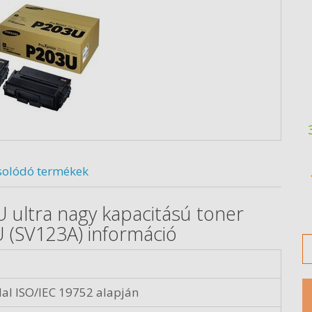
solódó termékek
ultra nagy kapacitású toner
(SV123A) információ
M
al ISO/IEC 19752 alapján