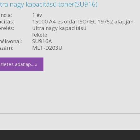
ra nagy kapacitású toner(SU916)
ncia:
1 év
citás:
15000 A4-es oldal ISO/IEC 19752 alapján
relés:
ultra nagy kapacitású
fekete
ékvonal:
SU916A
szám:
MLT-D203U
zletes adatlap... »