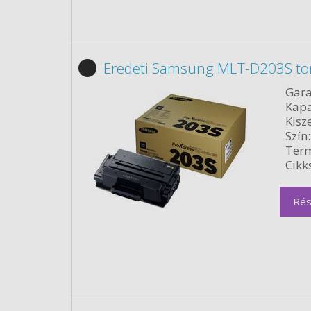
Eredeti Samsung MLT-D203S to
Gara
Kapa
Kisze
Szín:
Term
Cikk
Rés