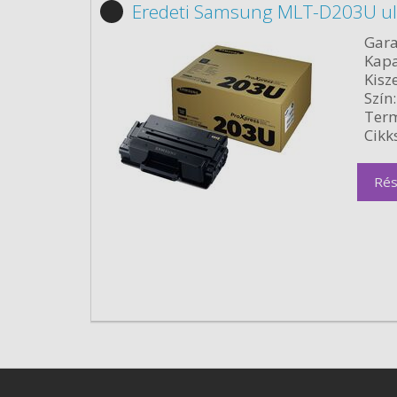
Eredeti Samsung MLT-D203U ult
Gara
Kapa
Kisze
Szín:
Term
Cikk
Rés