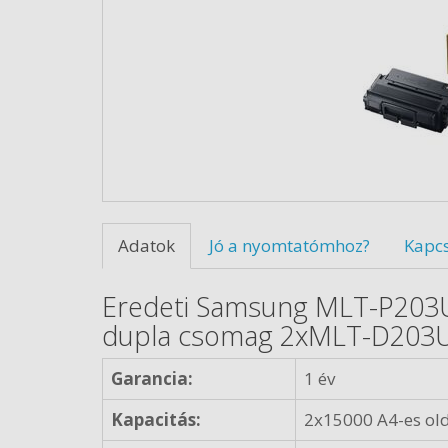
Adatok
Jó a nyomtatómhoz?
Kapc
Eredeti Samsung MLT-P203U 
dupla csomag 2xMLT-D203U 
Garancia:
1 év
Kapacitás:
2x15000 A4-es old