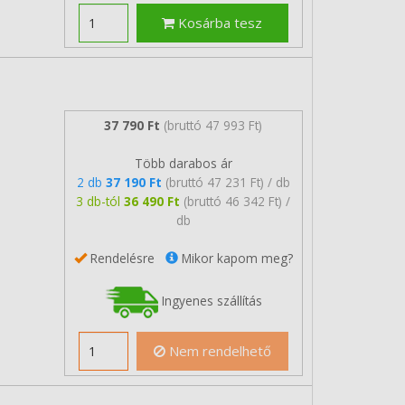
Kosárba tesz
37 790 Ft
(bruttó 47 993 Ft)
Több darabos ár
2 db
37 190 Ft
(bruttó 47 231 Ft) / db
3 db-tól
36 490 Ft
(bruttó 46 342 Ft) /
db
Rendelésre
Mikor kapom meg?
Ingyenes szállítás
Nem rendelhető