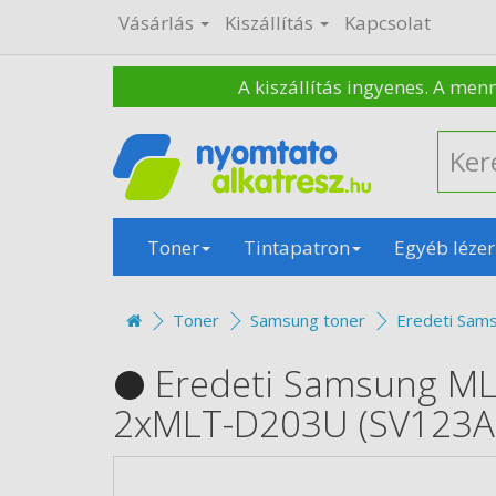
Vásárlás
Kiszállítás
Kapcsolat
A kiszállítás ingyenes. A men
Toner
Tintapatron
Egyéb lézer
Toner
Samsung toner
Eredeti Sam
Eredeti Samsung ML
2xMLT-D203U (SV123A