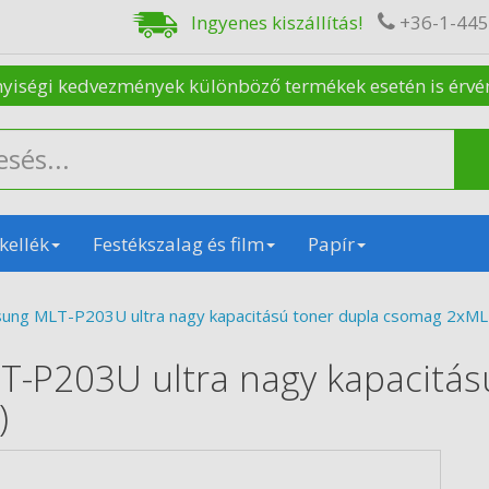
Ingyenes kiszállítás!
+36-1-44
nyiségi kedvezmények különböző termékek esetén is érvénye
kellék
Festékszalag és film
Papír
sung MLT-P203U ultra nagy kapacitású toner dupla csomag 2x
T-P203U ultra nagy kapacitás
)