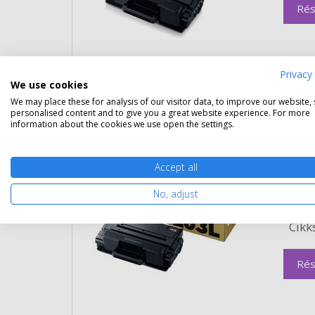
Rés
Privacy 
We use cookies
We may place these for analysis of our visitor data, to improve our website,
personalised content and to give you a great website experience. For more
information about the cookies we use open the settings.
Eredeti Samsung MLT-D203L nag
Gara
Kapa
Accept all
Kisze
No, adjust
Szín:
Term
Cikk
Rés