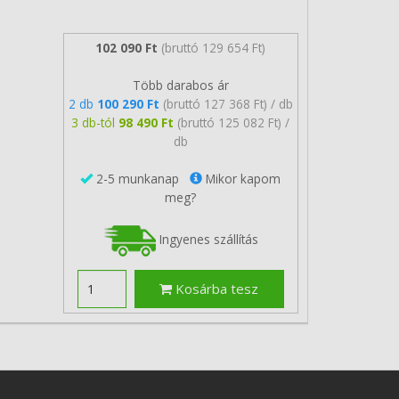
102 090 Ft
(bruttó 129 654 Ft)
Több darabos ár
2 db
100 290 Ft
(bruttó 127 368 Ft) / db
3 db-tól
98 490 Ft
(bruttó 125 082 Ft) /
db
2-5 munkanap
Mikor kapom
meg?
Ingyenes szállítás
Kosárba tesz