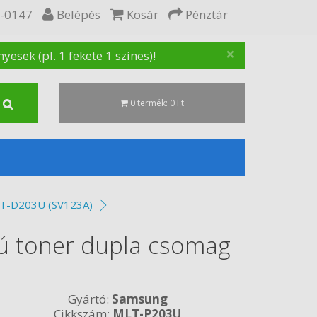
5-0147
Belépés
Kosár
Pénztár
×
sek (pl. 1 fekete 1 színes)!
0 termék: 0 Ft
MLT-D203U (SV123A)
ú toner dupla csomag
Gyártó:
Samsung
Cikkszám:
MLT-P203U