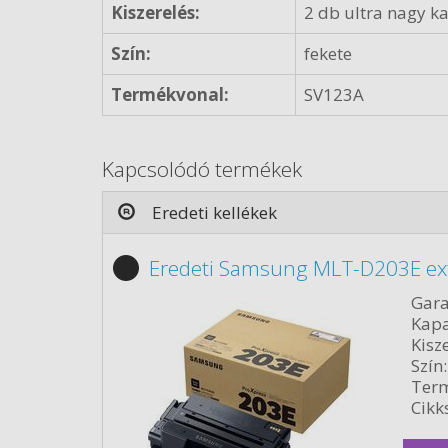
Kiszerelés:
2 db ultra nagy k
Szín:
fekete
Termékvonal:
SV123A
Kapcsolódó termékek
Eredeti kellékek
Eredeti Samsung MLT-D203E ext
Gara
Kapa
Kisze
Szín:
Term
Cikk