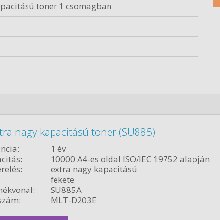
apacitású toner 1 csomagban
ra nagy kapacitású toner (SU885)
ncia:
1 év
citás:
10000 A4-es oldal ISO/IEC 19752 alapján
relés:
extra nagy kapacitású
fekete
ékvonal:
SU885A
szám:
MLT-D203E