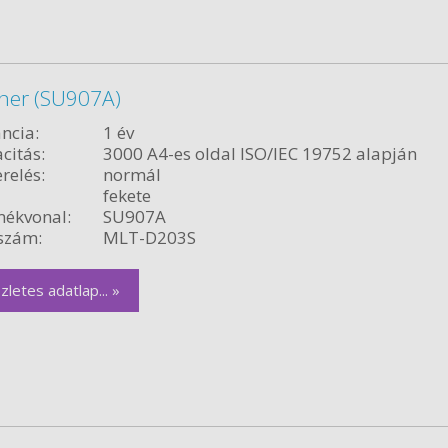
ner (SU907A)
ncia:
1 év
citás:
3000 A4-es oldal ISO/IEC 19752 alapján
relés:
normál
fekete
ékvonal:
SU907A
szám:
MLT-D203S
zletes adatlap... »