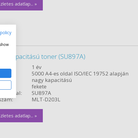
zletes adatlap... »
policy
 show
y kapacitású toner (SU897A)
ncia:
1 év
citás:
5000 A4-es oldal ISO/IEC 19752 alapján
relés:
nagy kapacitású
fekete
ékvonal:
SU897A
szám:
MLT-D203L
zletes adatlap... »