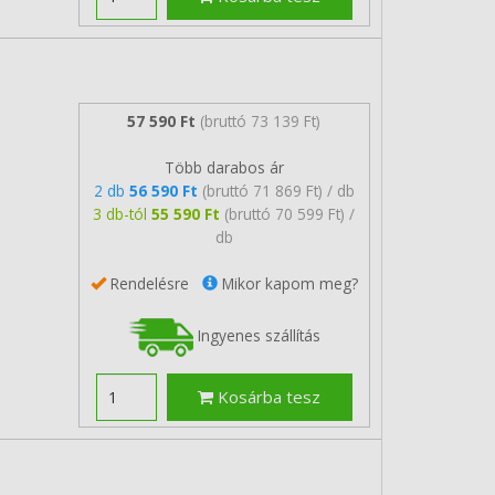
57 590 Ft
(bruttó 73 139 Ft)
Több darabos ár
2 db
56 590 Ft
(bruttó 71 869 Ft) / db
3 db-tól
55 590 Ft
(bruttó 70 599 Ft) /
db
Rendelésre
Mikor kapom meg?
Ingyenes szállítás
Kosárba tesz