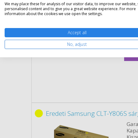
We may place these for analysis of our visitor data, to improve our website,
Gara
personalised content and to give you a great website experience. For more
Kapa
information about the cookies we use open the settings.
Kisze
Szín:
Term
Accept all
Cikk
No, adjust
Rés
Eredeti Samsung CLT-Y806S sár
Gara
Kapa
Kisze