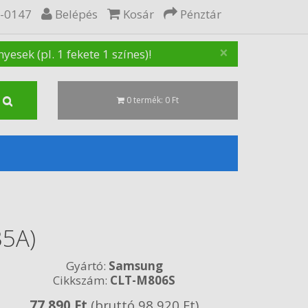
5-0147
Belépés
Kosár
Pénztár
×
sek (pl. 1 fekete 1 színes)!
0 termék: 0 Ft
35A)
Gyártó:
Samsung
Cikkszám:
CLT-M806S
77 890 Ft
(bruttó 98 920 Ft)