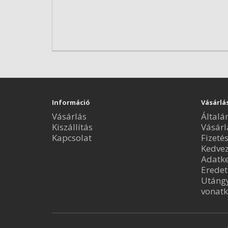
Információ
Vásárlá
Vásárlás
Általá
Kiszállítás
Vásárl
Kapcsolat
Fizeté
Kedve
Adatke
Eredet
Utángy
vonatk