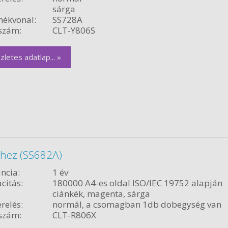
sárga
ékvonal:
SS728A
szám:
CLT-Y806S
zletes adatlap... »
hez (SS682A)
ncia:
1 év
citás:
180000 A4-es oldal ISO/IEC 19752 alapján
ciánkék, magenta, sárga
relés:
normál, a csomagban 1db dobegység van
szám:
CLT-R806X