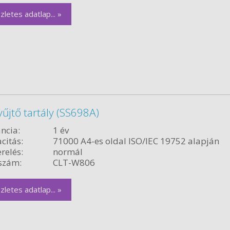
zletes adatlap... »
jtő tartály (SS698A)
ncia:
1 év
citás:
71000 A4-es oldal ISO/IEC 19752 alapján
relés:
normál
szám:
CLT-W806
zletes adatlap... »