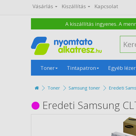
Vásárlás
Kiszállítás
Kapcsolat
A kiszállítás ingyenes. A men
Toner
Tintapatron
Egyéb lézer
Toner
Samsung toner
Eredeti Sam
Eredeti Samsung CL