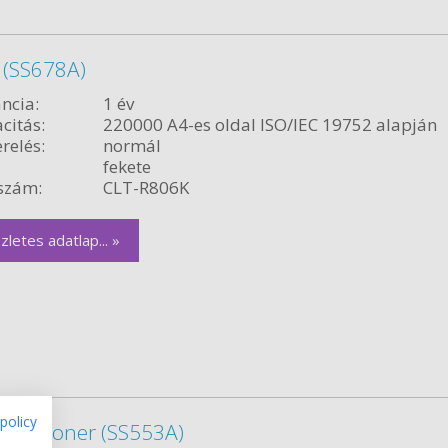
 (SS678A)
ncia:
1 év
citás:
220000 A4-es oldal ISO/IEC 19752 alapján
relés:
normál
fekete
szám:
CLT-R806K
zletes adatlap... »
policy
nkék toner (SS553A)