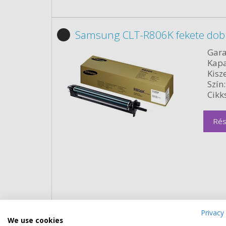
Samsung CLT-R806K fekete dob
Gara
Kapa
Kisze
Szín:
Cikk
Rés
Privacy 
Eredeti Samsung CLT-C806S ciá
We use cookies