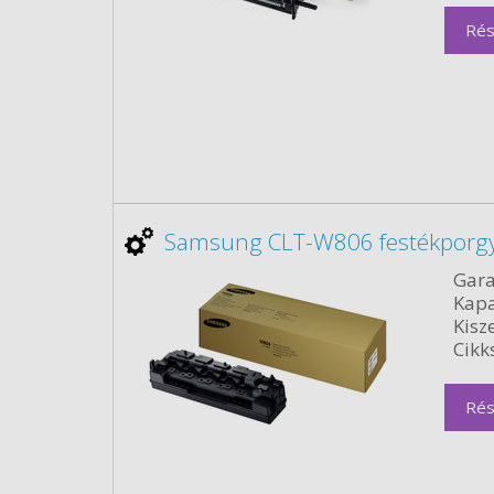
Rés
Samsung CLT-W806 festékporgyű
Gara
Kapa
Kisze
Cikk
Rés