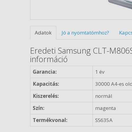
Adatok
Jó a nyomtatómhoz?
Kapc
Eredeti Samsung CLT-M806S
információ
Garancia:
1 év
Kapacitás:
30000 A4-es old
Kiszerelés:
normál
Szín:
magenta
Termékvonal:
SS635A