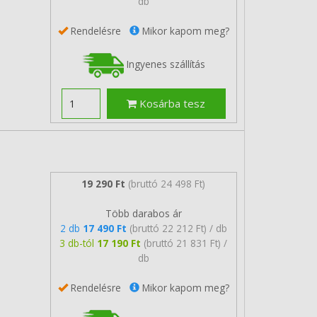
db
Rendelésre
Mikor kapom meg?
Ingyenes szállítás
Kosárba tesz
19 290 Ft
(bruttó 24 498 Ft)
Több darabos ár
2 db
17 490 Ft
(bruttó 22 212 Ft) / db
3 db-tól
17 190 Ft
(bruttó 21 831 Ft) /
db
Rendelésre
Mikor kapom meg?