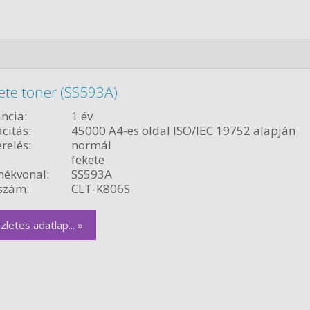
ete toner (SS593A)
ncia:
1 év
citás:
45000 A4-es oldal ISO/IEC 19752 alapján
relés:
normál
fekete
ékvonal:
SS593A
szám:
CLT-K806S
zletes adatlap... »