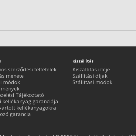
s
Kiszállítás
nos szerződési feltételek
Kiszállítás ideje
ás menete
Szállítási díjak
si módok
Szállítási módok
zmények
zelési Tájékoztató
i kellékanyag garanciája
ártott kellékanyagokra
ozó garancia