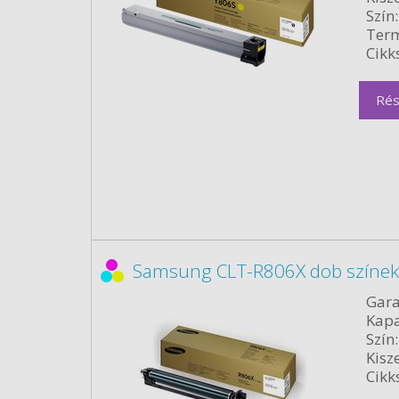
Szín:
Term
Cikk
Rés
Samsung CLT-R806X dob színek
Gara
Kapa
Szín:
Kisze
Cikk