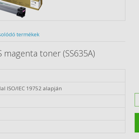
solódó termékek
 magenta toner (SS635A)
al ISO/IEC 19752 alapján
M