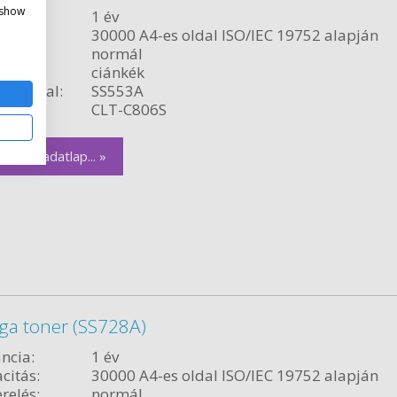
 show
ncia:
1 év
citás:
30000 A4-es oldal ISO/IEC 19752 alapján
relés:
normál
ciánkék
ékvonal:
SS553A
szám:
CLT-C806S
zletes adatlap... »
ga toner (SS728A)
ncia:
1 év
citás:
30000 A4-es oldal ISO/IEC 19752 alapján
relés:
normál