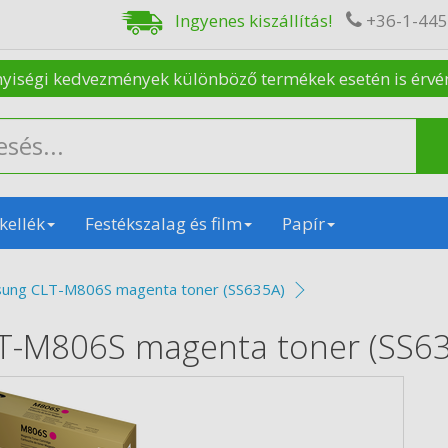
Ingyenes kiszállítás!
+36-1-44
nyiségi kedvezmények különböző termékek esetén is érvénye
kellék
Festékszalag és film
Papír
sung CLT-M806S magenta toner (SS635A)
T-M806S magenta toner (SS6