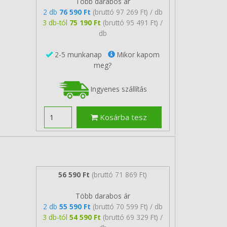
Több darabos ár
2 db
76 590 Ft
(bruttó 97 269 Ft) / db
3 db-tól
75 190 Ft
(bruttó 95 491 Ft) /
db
2-5 munkanap
Mikor kapom
meg?
Ingyenes szállítás
Kosárba tesz
56 590 Ft
(bruttó 71 869 Ft)
Több darabos ár
2 db
55 590 Ft
(bruttó 70 599 Ft) / db
3 db-tól
54 590 Ft
(bruttó 69 329 Ft) /