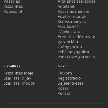
Vásárlás
Általános szerződési
Kiszállítás
feltételek
Kapcsolat
Vásárlás menete
Fizetési módok
Kedvezmények
Adatkezelési
Tájékoztató
Eredeti kellékanyag
garanciája
Utángyártott
kellékanyagokra
vonatkozó garancia
Kiszállítás
Fiókom
Kiszállítás ideje
Fiókom
Szállítási díjak
Regisztráció
Szállítási módok
Bejelentkezés
Kosár
Pénztár