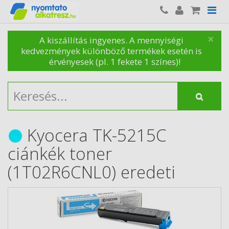
×
A kiszállítás ingyenes. A mennyiségi
kedvezmények különböző termékek esetén is
érvényesek (pl. 1 fekete 1 színes)!
Kyocera TK-5215C
ciánkék toner
(1T02R6CNL0) eredeti