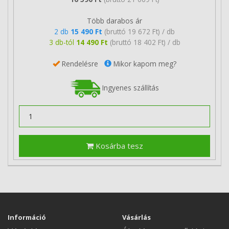
Több darabos ár
2 db
15 490 Ft
(bruttó 19 672 Ft) / db
3 db-tól
14 490 Ft
(bruttó 18 402 Ft) / db
Rendelésre
Mikor kapom meg?
Ingyenes szállítás
Kosárba tesz
Információ
Vásárlás