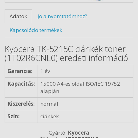
Adatok
Jó a nyomtatómhoz?
Kapcsolódó termékek
Kyocera TK-5215C ciánkék toner
(1T02R6CNL0) eredeti információ
Garancia:
1 év
Kapacitás:
15000 A4-es oldal ISO/IEC 19752
alapján
Kiszerelés:
normál
Szín:
ciánkék
Gyártó:
Kyocera