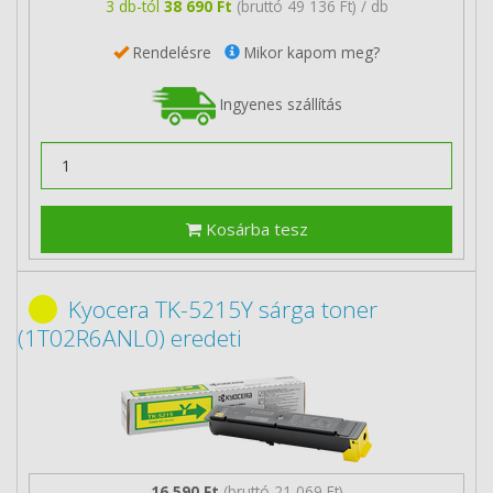
3 db-tól
38 690 Ft
(bruttó 49 136 Ft) / db
Rendelésre
Mikor kapom meg?
Ingyenes szállítás
Kosárba tesz
Kyocera TK-5215Y sárga toner
(1T02R6ANL0) eredeti
16 590 Ft
(bruttó 21 069 Ft)