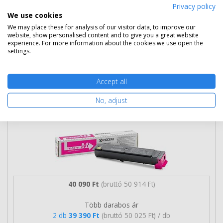
Privacy policy
Ingyenes szállítás
We use cookies
We may place these for analysis of our visitor data, to improve our
website, show personalised content and to give you a great website
experience. For more information about the cookies we use open the
settings.
Kosárba tesz
Accept all
Kyocera TK-5215M magenta toner
No, adjust
(1T02R6BNL0) eredeti
40 090 Ft
(bruttó 50 914 Ft)
Több darabos ár
2 db
39 390 Ft
(bruttó 50 025 Ft) / db