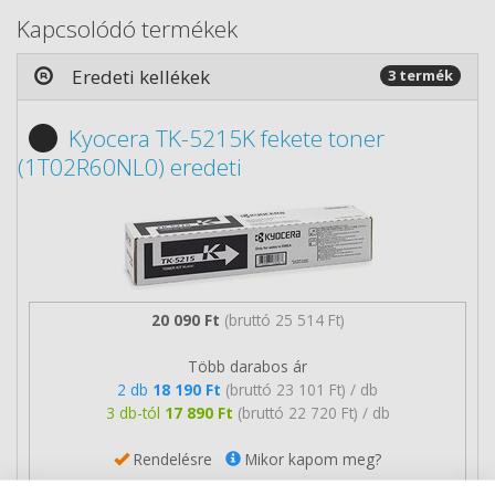
Kapcsolódó termékek
Eredeti kellékek
3 termék
Kyocera TK-5215K fekete toner
(1T02R60NL0) eredeti
20 090 Ft
(bruttó 25 514 Ft)
Több darabos ár
2 db
18 190 Ft
(bruttó 23 101 Ft) / db
3 db-tól
17 890 Ft
(bruttó 22 720 Ft) / db
Rendelésre
Mikor kapom meg?