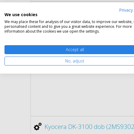
Privacy 
Kyocera TK-3130 fekete toner (
We use cookies
Gara
We may place these for analysis of our visitor data, to improve our website,
personalised content and to give you a great website experience. For more
Kapa
information about the cookies we use open the settings.
Kisze
Szín:
Cikk
Accept all
No, adjust
Rés
Kyocera DK-3100 dob (2MS93020