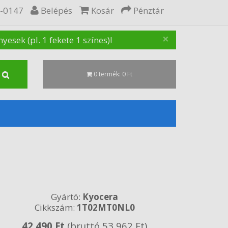
5-0147
Belépés
Kosár
Pénztár
×
sek (pl. 1 fekete 1 színes)!
0 termék: 0 Ft
Gyártó:
Kyocera
Cikkszám:
1T02MT0NL0
42 490 Ft
(bruttó 53 962 Ft)