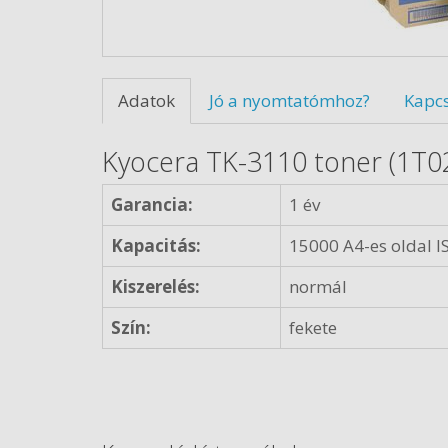
Adatok
Jó a nyomtatómhoz?
Kapc
Kyocera TK-3110 toner (1T0
Garancia:
1 év
Kapacitás:
15000 A4-es oldal I
Kiszerelés:
normál
Szín:
fekete