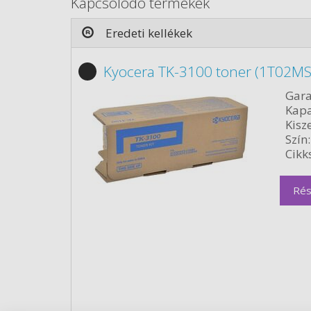
Kapcsolódó termékek
Eredeti kellékek
Kyocera TK-3100 toner (1T02MS
Gara
Kapa
Kisze
Szín:
Cikk
Rés