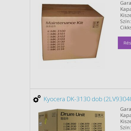
Gara
Kapa
Kisze
Szín:
Cikk
Rés
Kyocera DK-3130 dob (2LV93040
Gara
Kapa
Kisze
Szín: