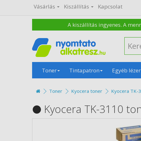
Vásárlás
Kiszállítás
Kapcsolat
A kiszállítás ingyenes. A men
Toner
Tintapatron
Egyéb lézer
Toner
Kyocera toner
Kyocera TK-3
Kyocera TK-3110 to