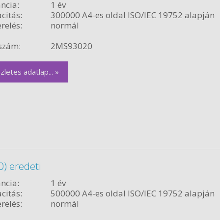
ncia:
1 év
citás:
300000 A4-es oldal ISO/IEC 19752 alapján
relés:
normál
szám:
2MS93020
zletes adatlap... »
) eredeti
ncia:
1 év
citás:
500000 A4-es oldal ISO/IEC 19752 alapján
relés:
normál