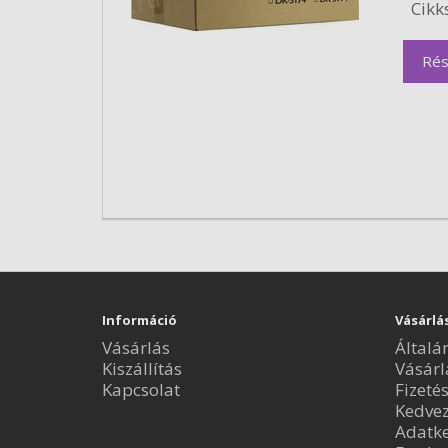
Cikk
Rés
Információ
Vásárlá
Vásárlás
Általá
Kiszállítás
Vásárl
Kapcsolat
Fizeté
Kedve
Adatke