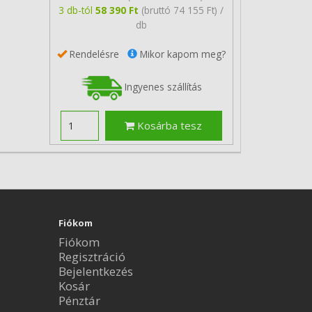
3 db-tól
58 390 Ft
(bruttó 74 155 Ft) /
db
Rendelésre
Mikor kapom meg?
Ingyenes szállítás
Kosárba tesz
Fiókom
Fiókom
Regisztráció
Bejelentkezés
Kosár
Pénztár