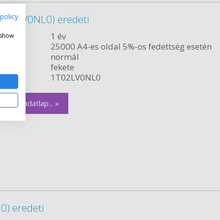
policy
1T02LV0NL0) eredeti
ncia:
1 év
 show
citás:
25000 A4-es oldal 5%-os fedettség esetén
relés:
normál
fekete
szám:
1T02LV0NL0
zletes adatlap... »
) eredeti