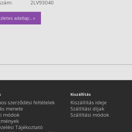
szám:
2LV93040
zletes adatlap... »
s
Kiszállítás
nos szerződési feltételek
Kiszállítás ideje
ás menete
Szállítási díjak
si módok
Szállítási módok
zmények
zelési Tájékoztató