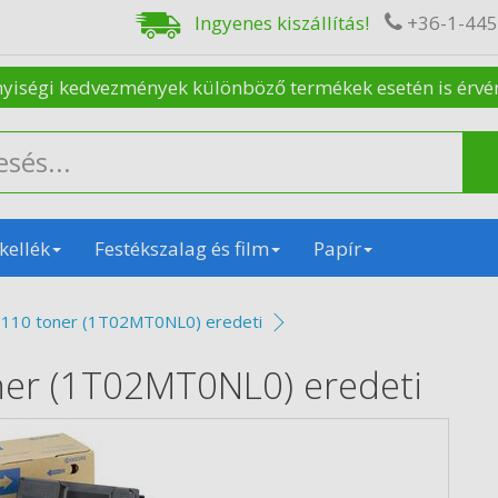
Ingyenes kiszállítás!
+36-1-44
nyiségi kedvezmények különböző termékek esetén is érvénye
kellék
Festékszalag és film
Papír
110 toner (1T02MT0NL0) eredeti
ner (1T02MT0NL0) eredeti