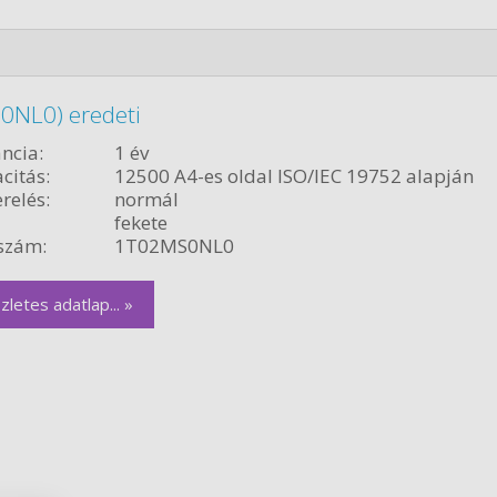
0NL0) eredeti
ncia:
1 év
citás:
12500 A4-es oldal ISO/IEC 19752 alapján
relés:
normál
fekete
szám:
1T02MS0NL0
zletes adatlap... »