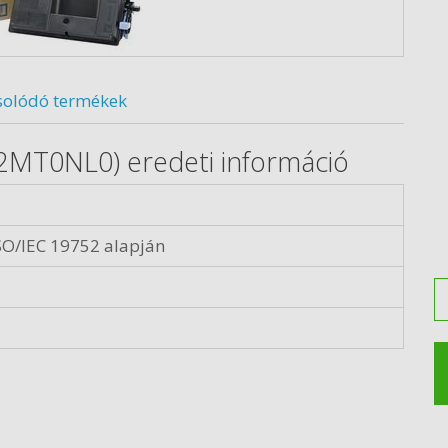
solódó termékek
2MT0NL0) eredeti információ
SO/IEC 19752 alapján
M