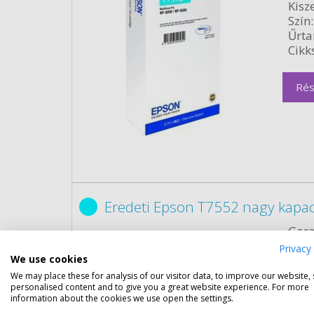
Kisze
Szín:
Űrta
Cikk
Rés
Eredeti Epson T7552 nagy kapac
Gara
Kapa
Privacy 
Kisze
We use cookies
Szín:
We may place these for analysis of our visitor data, to improve our website,
personalised content and to give you a great website experience. For more
Űrta
information about the cookies we use open the settings.
Cikk