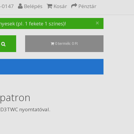
5-0147
Belépés
Kosár
Pénztár
×
sek (pl. 1 fekete 1 színes)!
0 termék: 0 Ft
patron
90D3TWC nyomtatóval.