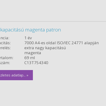
 kapacitású magenta patron
ncia:
1 év
citás:
7000 A4-es oldal ISO/IEC 24771 alapján
relés:
extra nagy kapacitású
magenta
rtalom:
69 ml
szám:
C13T754340
zletes adatlap... »