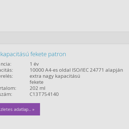
kapacitású fekete patron
ncia:
1 év
citás:
10000 A4-es oldal ISO/IEC 24771 alapján
relés:
extra nagy kapacitású
fekete
rtalom:
202 ml
szám:
C13T754140
zletes adatlap... »