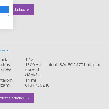
zletes adatlap... »
tron
ncia:
1 év
citás:
1500 A4-es oldal ISO/IEC 24771 alapján
relés:
normál
ciánkék
rtalom:
14 ml
szám:
C13T756240
zletes adatlap... »