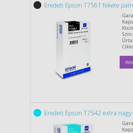
Eredeti Epson T7561 fekete pat
Gara
Kapa
Kisze
Szín:
Űrta
Cikk
Rés
Eredeti Epson T7542 extra nagy
Gara
Kapa