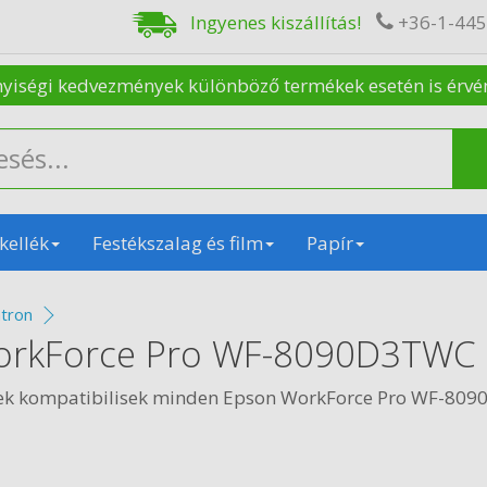
Ingyenes kiszállítás!
+36-1-44
nyiségi kedvezmények különböző termékek esetén is érvénye
kellék
Festékszalag és film
Papír
tron
orkForce Pro WF-8090D3TWC 
kek kompatibilisek minden Epson WorkForce Pro WF-80