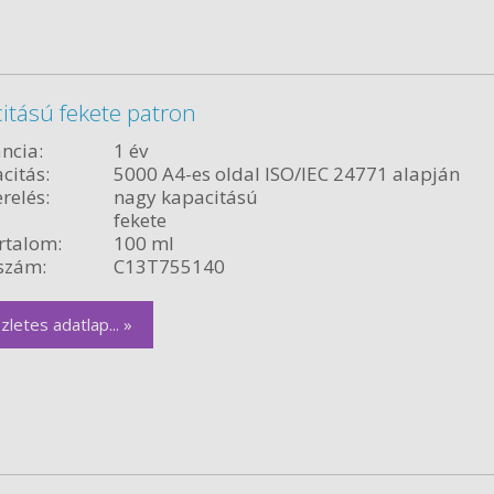
itású fekete patron
ncia:
1 év
citás:
5000 A4-es oldal ISO/IEC 24771 alapján
relés:
nagy kapacitású
fekete
rtalom:
100 ml
szám:
C13T755140
zletes adatlap... »