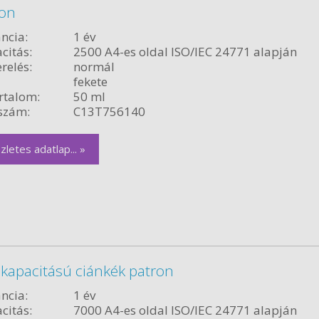
ron
ncia:
1 év
citás:
2500 A4-es oldal ISO/IEC 24771 alapján
relés:
normál
fekete
rtalom:
50 ml
szám:
C13T756140
zletes adatlap... »
 kapacitású ciánkék patron
ncia:
1 év
citás:
7000 A4-es oldal ISO/IEC 24771 alapján