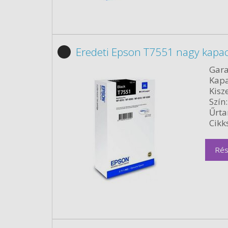
Eredeti Epson T7551 nagy kapac
Gara
Kapa
Kisze
Szín:
Űrta
Cikk
Rés