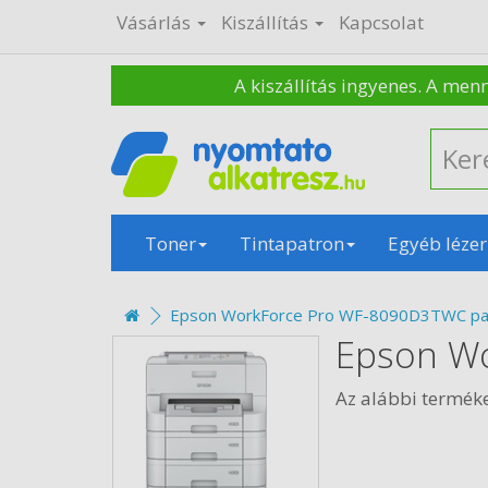
Vásárlás
Kiszállítás
Kapcsolat
A kiszállítás ingyenes. A men
Toner
Tintapatron
Egyéb lézer
Epson WorkForce Pro WF-8090D3TWC pa
Epson W
Az alábbi termé