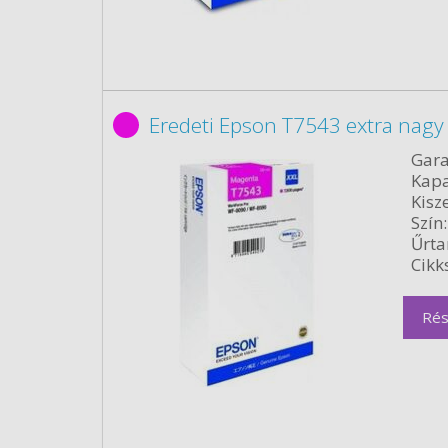
Eredeti Epson T7543 extra nagy
Gara
Kapa
Kisze
Szín:
Űrta
Cikk
Rés