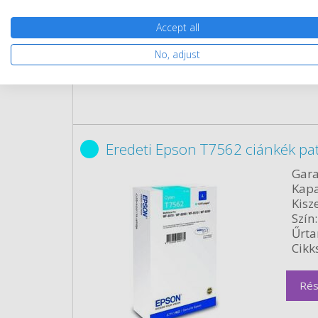
Rés
Accept all
No, adjust
Eredeti Epson T7562 ciánkék pa
Gara
Kapa
Kisze
Szín:
Űrta
Cikk
Rés