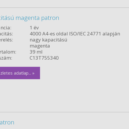
citású magenta patron
ncia:
1 év
citás:
4000 A4-es oldal ISO/IEC 24771 alapján
relés:
nagy kapacitású
magenta
rtalom:
39 ml
szám:
C13T755340
zletes adatlap... »
atron