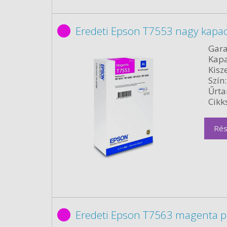
Eredeti Epson T7553 nagy kapa
Gara
Kapa
Kisze
Szín:
Űrta
Cikk
Rés
Eredeti Epson T7563 magenta p