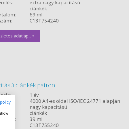
relés:
extra nagy kapacitású
ciánkék
rtalom:
69 ml
szám:
C13T754240
zletes adatlap... »
itású ciánkék patron
ncia:
1 év
citás:
4000 A4-es oldal ISO/IEC 24771 alapján
policy
relés:
nagy kapacitású
ciánkék
 show
rtalom:
39 ml
szám:
C13T755240