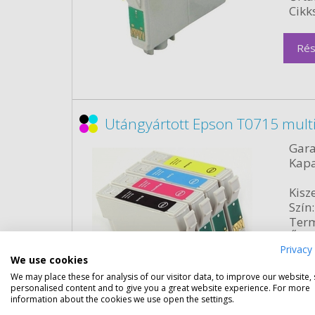
Cikk
Rés
Utángyártott Epson T0715 multi
Gara
Kapa
Kisze
Szín:
Term
Űrta
Privacy 
Cikk
We use cookies
We may place these for analysis of our visitor data, to improve our website,
Rés
personalised content and to give you a great website experience. For more
information about the cookies we use open the settings.