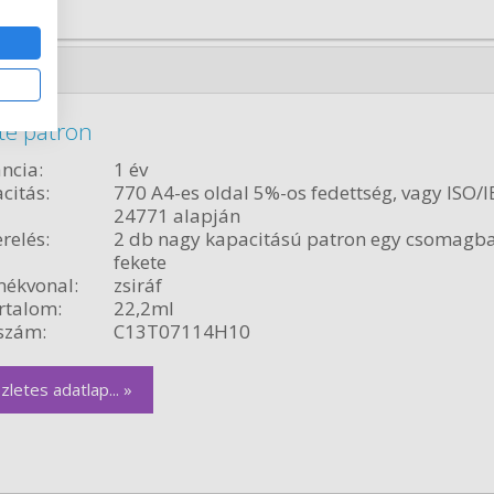
te patron
ncia:
1 év
citás:
770 A4-es oldal 5%-os fedettség, vagy ISO/I
24771 alapján
relés:
2 db nagy kapacitású patron egy csomagb
fekete
ékvonal:
zsiráf
rtalom:
22,2ml
szám:
C13T07114H10
zletes adatlap... »