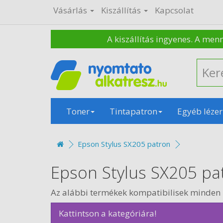
Vásárlás
Kiszállítás
Kapcsolat
A kiszállítás ingyenes. A men
Toner
Tintapatron
Egyéb lézer
Epson Stylus SX205 patron
Epson Stylus SX205 pa
Az alábbi termékek kompatibilisek minden 
Kattintson a kategóriára!