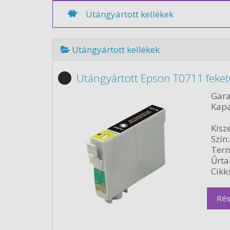
Utángyártott kellékek
Utángyártott kellékek
Utángyártott Epson T0711 feket
Gara
Kapa
Kisze
Szín:
Term
Űrta
Cikk
Rés