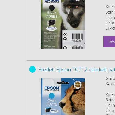
Kisze
Szín:
Term
Űrta
Cikk
Rés
Eredeti Epson T0712 ciánkék pa
Gara
Kapa
Kisze
Szín:
Term
Űrta