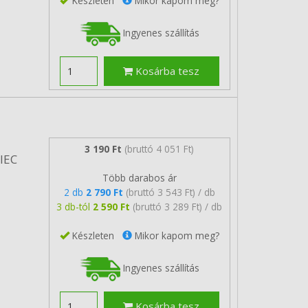
Készleten
Mikor kapom meg?
Ingyenes szállítás
Kosárba tesz
3 190 Ft
(bruttó 4 051 Ft)
/IEC
Több darabos ár
2 db
2 790 Ft
(bruttó 3 543 Ft) / db
3 db-tól
2 590 Ft
(bruttó 3 289 Ft) / db
Készleten
Mikor kapom meg?
Ingyenes szállítás
Kosárba tesz