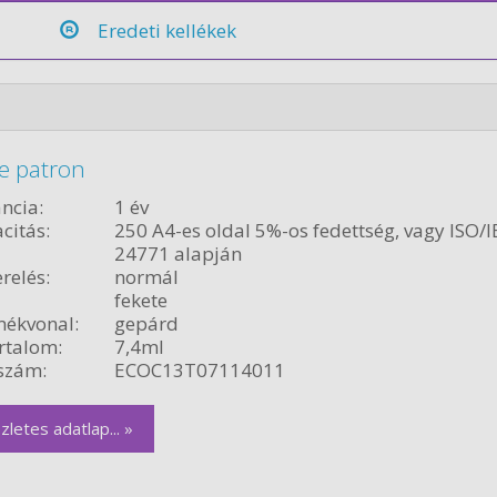
Eredeti kellékek
e patron
ncia:
1 év
citás:
250 A4-es oldal 5%-os fedettség, vagy ISO/I
24771 alapján
relés:
normál
fekete
ékvonal:
gepárd
rtalom:
7,4ml
szám:
ECOC13T07114011
zletes adatlap... »