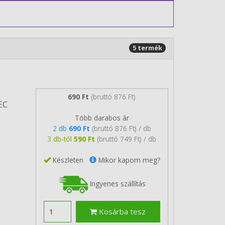
5 termék
690 Ft
(bruttó 876 Ft)
EC
Több darabos ár
2 db
690 Ft
(bruttó 876 Ft) / db
3 db-tól
590 Ft
(bruttó 749 Ft) / db
Készleten
Mikor kapom meg?
Ingyenes szállítás
Kosárba tesz