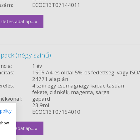
szám:
ECOC13T07144011
zletes adatlap... »
pack (négy színű)
ncia:
1 év
citás:
1505 A4-es oldal 5%-os fedettség, vagy ISO
24771 alapján
relés:
4 szín egy csomagnagy kapacitásúan
fekete, ciánkék, magenta, sárga
ékvonal:
gepárd
rtalom:
23,9ml
policy
szám:
ECOC13T07154010
 show
zletes adatlap... »