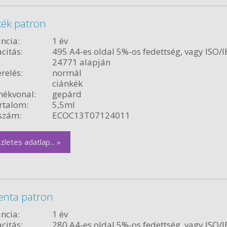
kék patron
ncia:
1 év
citás:
495 A4-es oldal 5%-os fedettség, vagy ISO/I
24771 alapján
relés:
normál
ciánkék
ékvonal:
gepárd
rtalom:
5,5ml
szám:
ECOC13T07124011
zletes adatlap... »
enta patron
ncia:
1 év
citás:
280 A4-es oldal 5%-os fedettség, vagy ISO/I