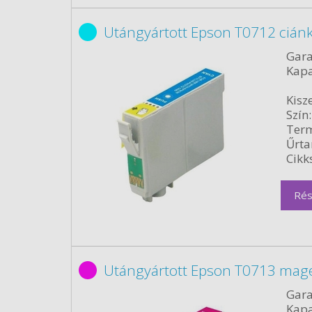
Utángyártott Epson T0712 cián
Gara
Kapa
Kisze
Szín:
Term
Űrta
Cikk
Rés
Utángyártott Epson T0713 mag
Gara
Kapa