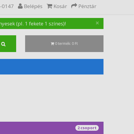
5-0147
Belépés
Kosár
Pénztár
×
sek (pl. 1 fekete 1 színes)!
0 termék: 0 Ft
2 csoport