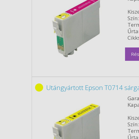
Kisze
Szín:
Term
Űrta
Cikk
Rés
Utángyártott Epson T0714 sárg
Gara
Kapa
Kisze
Szín:
Term
Űrta