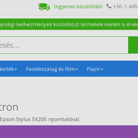
Ingyenes kiszállítás!
+36-1-44
nyiségi kedvezmények különböző termékek esetén is érvénye
kellék
Festékszalag és film
Papír
tron
Epson Stylus SX205 nyomtatóval.