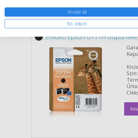
Accept all
Eredeti kellékek
No, adjust
Eredeti Epson 0711H dupla feke
Gara
Kapa
Kisze
Szín:
Term
Űrta
Cikk
Rés