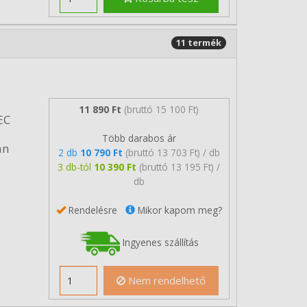
11 termék
11 890 Ft
(bruttó 15 100 Ft)
EC
Több darabos ár
an
2 db
10 790 Ft
(bruttó 13 703 Ft) / db
3 db-tól
10 390 Ft
(bruttó 13 195 Ft) /
db
Rendelésre
Mikor kapom meg?
Ingyenes szállítás
Nem rendelhető