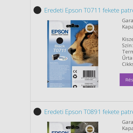
Eredeti Epson T0711 fekete pat
Gara
Kapa
Kisze
Szín:
Term
Űrta
Cikk
Rés
Eredeti Epson T0891 fekete pat
Gara
Kapa