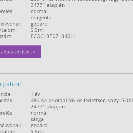
24771 alapján
relés:
normál
magenta
ékvonal:
gepárd
rtalom:
5,5ml
szám:
ECOC13T07134011
zletes adatlap... »
a patron
ncia:
1 év
citás:
480 A4-es oldal 5%-os fedettség, vagy ISO/I
24771 alapján
relés:
normál
sárga
ékvonal:
gepárd
rtalom:
5,5ml