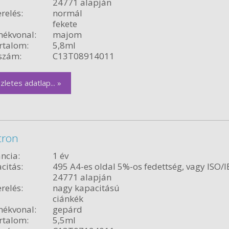
24771 alapján
relés:
normál
fekete
ékvonal:
majom
rtalom:
5,8ml
szám:
C13T08914011
zletes adatlap... »
tron
ncia:
1 év
citás:
495 A4-es oldal 5%-os fedettség, vagy ISO/I
24771 alapján
relés:
nagy kapacitású
ciánkék
ékvonal:
gepárd
rtalom:
5,5ml