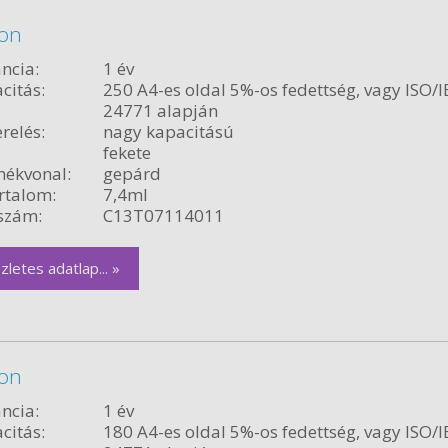
ron
ncia:
1 év
citás:
250 A4-es oldal 5%-os fedettség, vagy ISO/I
24771 alapján
relés:
nagy kapacitású
fekete
ékvonal:
gepárd
rtalom:
7,4ml
szám:
C13T07114011
zletes adatlap... »
ron
ncia:
1 év
citás:
180 A4-es oldal 5%-os fedettség, vagy ISO/I