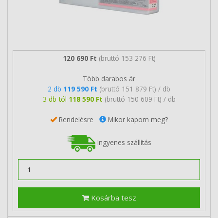
120 690 Ft
(bruttó 153 276 Ft)
Több darabos ár
2 db
119 590 Ft
(bruttó 151 879 Ft) / db
3 db-tól
118 590 Ft
(bruttó 150 609 Ft) / db
Rendelésre
Mikor kapom meg?
Ingyenes szállítás
Kosárba tesz