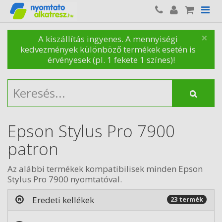
×
A kiszállítás ingyenes. A mennyiségi
kedvezmények különböző termékek esetén is
érvényesek (pl. 1 fekete 1 színes)!
Epson Stylus Pro 7900
patron
Az alábbi termékek kompatibilisek minden Epson
Stylus Pro 7900 nyomtatóval.
Eredeti kellékek
23 termék