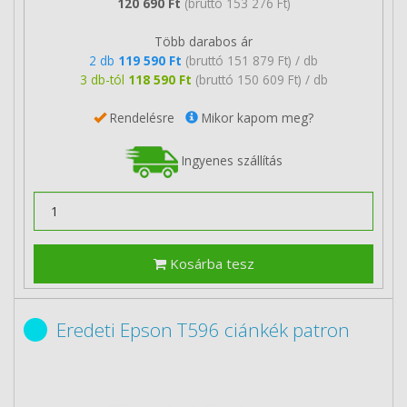
120 690 Ft
(bruttó 153 276 Ft)
Több darabos ár
2 db
119 590 Ft
(bruttó 151 879 Ft) / db
3 db-tól
118 590 Ft
(bruttó 150 609 Ft) / db
Rendelésre
Mikor kapom meg?
Ingyenes szállítás
Kosárba tesz
Eredeti Epson T596 ciánkék patron