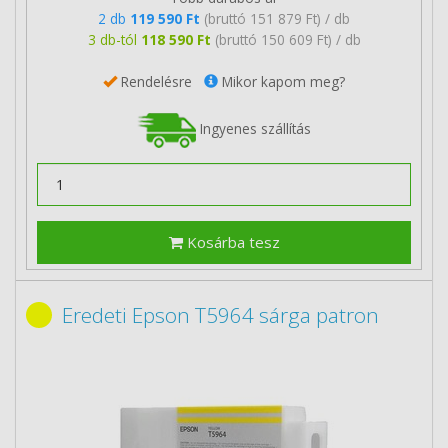
2 db
119 590 Ft
(bruttó 151 879 Ft) / db
3 db-tól
118 590 Ft
(bruttó 150 609 Ft) / db
Rendelésre
Mikor kapom meg?
Ingyenes szállítás
Kosárba tesz
Eredeti Epson T5964 sárga patron