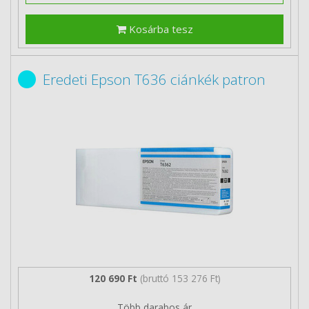
Kosárba tesz
Eredeti Epson T636 ciánkék patron
120 690 Ft
(bruttó 153 276 Ft)
Több darabos ár