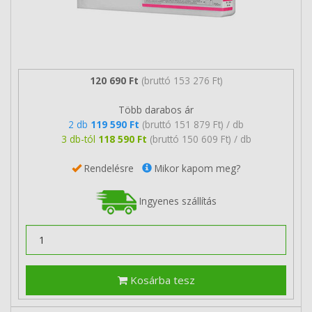
120 690 Ft
(bruttó 153 276 Ft)
Több darabos ár
2 db
119 590 Ft
(bruttó 151 879 Ft) / db
3 db-tól
118 590 Ft
(bruttó 150 609 Ft) / db
Rendelésre
Mikor kapom meg?
Ingyenes szállítás
Kosárba tesz