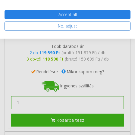
Accept all
No, adjust
120 690 Ft
(bruttó 153 276 Ft)
Több darabos ár
2 db
119 590 Ft
(bruttó 151 879 Ft) / db
3 db-tól
118 590 Ft
(bruttó 150 609 Ft) / db
Rendelésre
Mikor kapom meg?
Ingyenes szállítás
Kosárba tesz