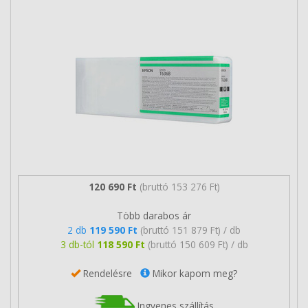
120 690 Ft
(bruttó 153 276 Ft)
Több darabos ár
2 db
119 590 Ft
(bruttó 151 879 Ft) / db
3 db-tól
118 590 Ft
(bruttó 150 609 Ft) / db
Rendelésre
Mikor kapom meg?
Ingyenes szállítás