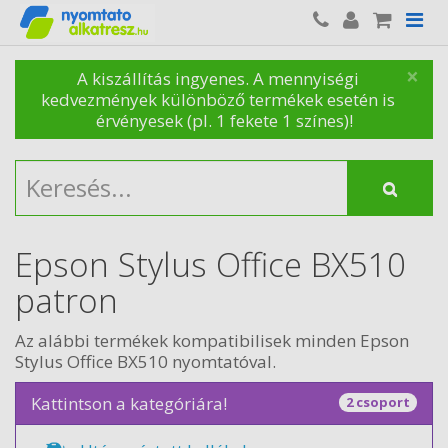
×
A kiszállítás ingyenes. A mennyiségi
kedvezmények különböző termékek esetén is
érvényesek (pl. 1 fekete 1 színes)!
Epson Stylus Office BX510
patron
Az alábbi termékek kompatibilisek minden Epson
Stylus Office BX510 nyomtatóval.
Kattintson a kategóriára!
2 csoport