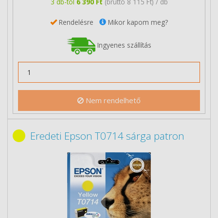
3 db-tól
6 390 Ft
(bruttó 8 115 Ft) / db
Rendelésre
Mikor kapom meg?
Ingyenes szállítás
Nem rendelhető
Eredeti Epson T0714 sárga patron