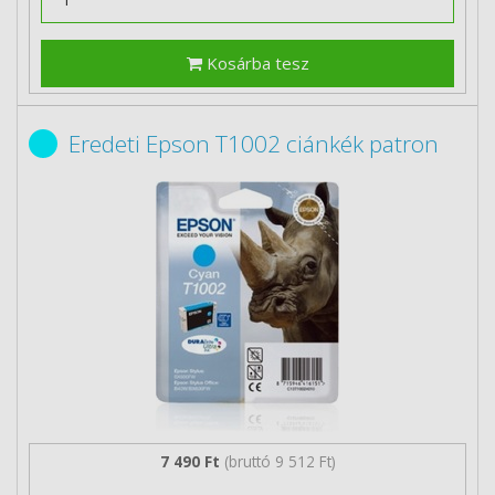
Kosárba tesz
Eredeti Epson T1002 ciánkék patron
7 490 Ft
(bruttó 9 512 Ft)