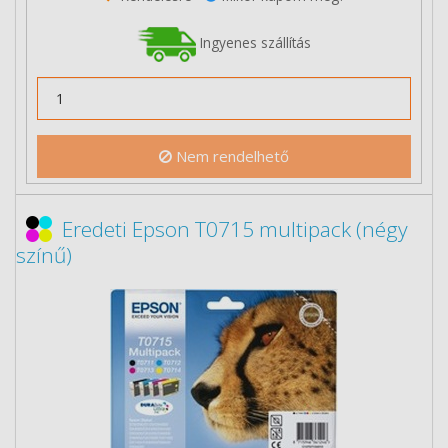
Ingyenes szállítás
Nem rendelhető
Eredeti Epson T0715 multipack (négy
színű)