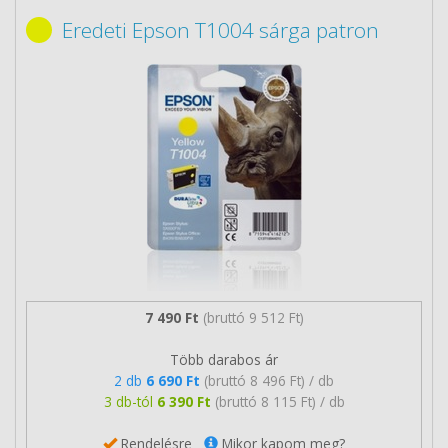
Eredeti Epson T1004 sárga patron
7 490 Ft
(bruttó 9 512 Ft)
Több darabos ár
2 db
6 690 Ft
(bruttó 8 496 Ft) / db
3 db-tól
6 390 Ft
(bruttó 8 115 Ft) / db
Rendelésre
Mikor kapom meg?