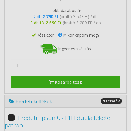
Több darabos ár
2 db
2 790 Ft
(bruttó 3 543 Ft) / db
3 db-tól
2 590 Ft
(bruttó 3 289 Ft) / db
Készleten
Mikor kapom meg?
Ingyenes szállítás
Kosárba tesz
Eredeti kellékek
9 termék
Eredeti Epson 0711H dupla fekete
patron