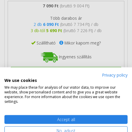
7 090 Ft
(bruttó 9 004 Ft)
Több darabos ár
2 db
6 090 Ft
(bruttó 7 734 Ft) / db
3 db-tól
5 690 Ft
(bruttó 7 226 Ft) / db
Szállítható
Mikor kapom meg?
Ingyenes szállítás
Privacy policy
We use cookies
We may place these for analysis of our visitor data, to improve our
Kosárba tesz
website, show personalised content and to give you a great website
experience. For more information about the cookies we use open the
settings.
Eredeti Epson T0712 ciánkék patron
Accept all
No, adjust