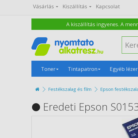
Vásárlás
Kiszállítás
Kapcsolat
A kiszállítás ingyenes. A men
Toner
Tintapatron
Egyéb lézer
Festékszalag és film
Epson festékszal
Eredeti Epson S0153