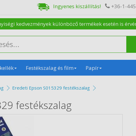
Ingyenes kiszállítás!
+36-1-44
nyiségi kedvezmények különböző termékek esetén is érvénye
kellék
Festékszalag és film
Papír
ag
Eredeti Epson S015329 festékszalag
29 festékszalag