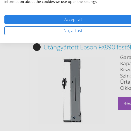
information about the cookies we use open the settings.
Kapcsolódó termékek
Accept all
Utángyártott kellékek
No, adjust
Utángyártott Epson FX890 festé
Gara
Kapa
Kisze
Szín:
Űrta
Cikk
Rés