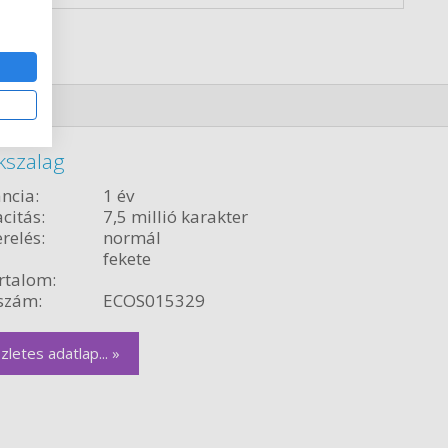
kszalag
ncia:
1 év
citás:
7,5 millió karakter
relés:
normál
fekete
rtalom:
szám:
ECOS015329
zletes adatlap... »