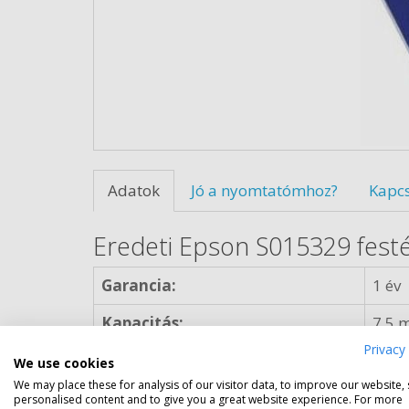
Adatok
Jó a nyomtatómhoz?
Kapc
Eredeti Epson S015329 festé
Garancia:
1 év
Kapacitás:
7,5 m
Privacy 
Kiszerelés:
norm
We use cookies
We may place these for analysis of our visitor data, to improve our website,
Szín:
feket
personalised content and to give you a great website experience. For more