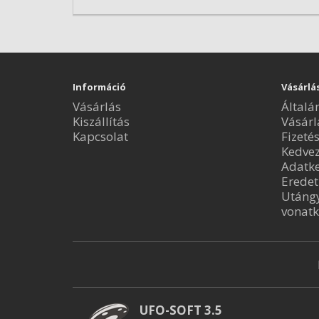
Információ
Vásárlá
Vásárlás
Általá
Kiszállítás
Vásárl
Kapcsolat
Fizeté
Kedve
Adatke
Eredet
Utángy
vonatk
UFO-SOFT 3.5