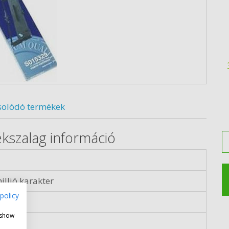
solódó termékek
kszalag információ
M
illió karakter
policy
ál
 show
e