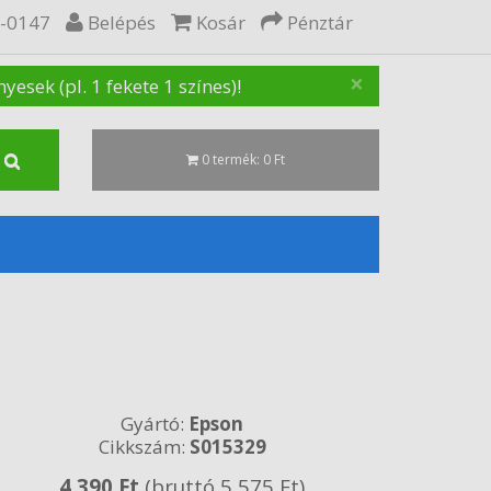
5-0147
Belépés
Kosár
Pénztár
×
sek (pl. 1 fekete 1 színes)!
0 termék: 0 Ft
Gyártó:
Epson
Cikkszám:
S015329
4 390 Ft
(bruttó 5 575 Ft)