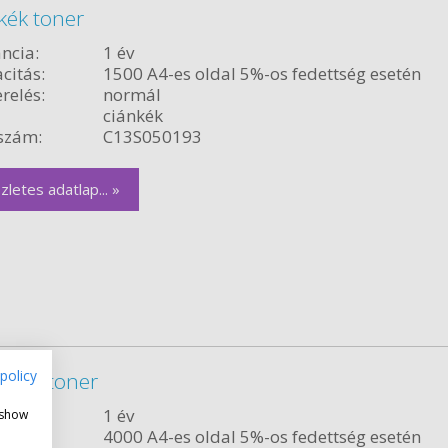
kék toner
ncia:
1 év
citás:
1500 A4-es oldal 5%-os fedettség esetén
relés:
normál
ciánkék
szám:
C13S050193
zletes adatlap... »
policy
enta toner
ncia:
1 év
 show
citás:
4000 A4-es oldal 5%-os fedettség esetén