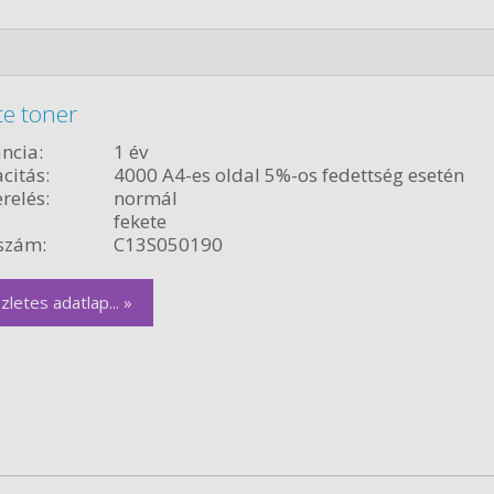
te toner
ncia:
1 év
citás:
4000 A4-es oldal 5%-os fedettség esetén
relés:
normál
fekete
szám:
C13S050190
zletes adatlap... »