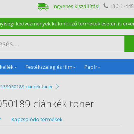
Ingyenes kiszállítás!
+36-1-44
nyiségi kedvezmények különböző termékek esetén is érvénye
kellék
Festékszalag és film
Papír
C13S050189 ciánkék toner
050189 ciánkék toner
?
Kapcsolódó termékek