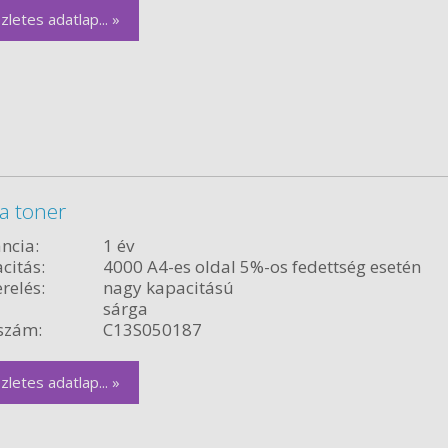
zletes adatlap... »
a toner
ncia:
1 év
citás:
4000 A4-es oldal 5%-os fedettség esetén
relés:
nagy kapacitású
sárga
szám:
C13S050187
zletes adatlap... »