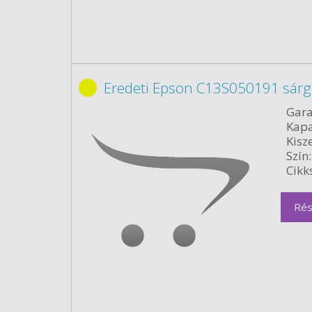
Eredeti Epson C13S050191 sárg
Gara
Kapa
Kisze
Szín:
Cikk
Rés