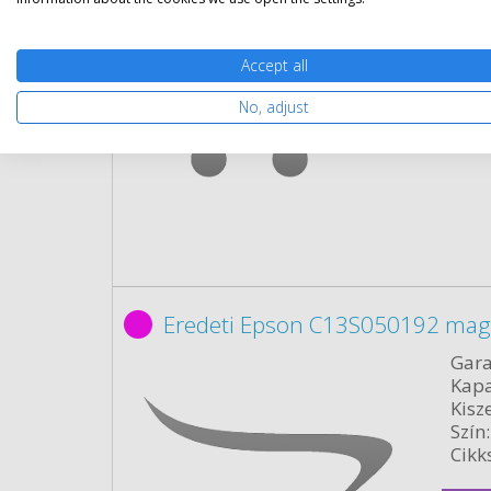
Kisze
Szín:
Cikk
Accept all
No, adjust
Rés
Eredeti Epson C13S050192 mag
Gara
Kapa
Kisze
Szín:
Cikk