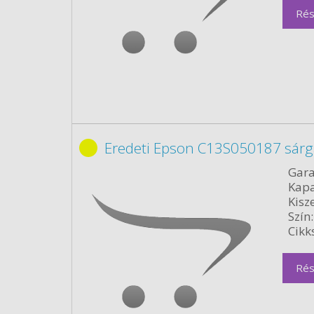
Rés
Eredeti Epson C13S050187 sárg
Gara
Kapa
Kisze
Szín:
Cikk
Rés