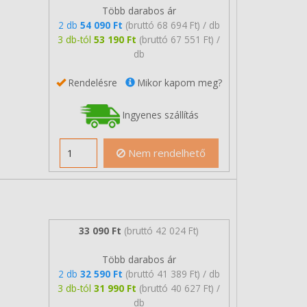
Több darabos ár
2 db
54 090 Ft
(bruttó 68 694 Ft) / db
3 db-tól
53 190 Ft
(bruttó 67 551 Ft) /
db
Rendelésre
Mikor kapom meg?
Ingyenes szállítás
Nem rendelhető
33 090 Ft
(bruttó 42 024 Ft)
Több darabos ár
2 db
32 590 Ft
(bruttó 41 389 Ft) / db
3 db-tól
31 990 Ft
(bruttó 40 627 Ft) /
db