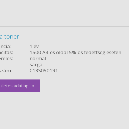
a toner
ncia:
1 év
citás:
1500 A4-es oldal 5%-os fedettség esetén
relés:
normál
sárga
szám:
C13S050191
zletes adatlap... »