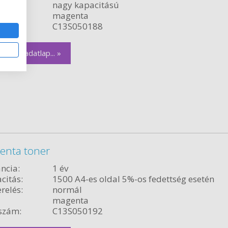
relés:
nagy kapacitású
magenta
szám:
C13S050188
zletes adatlap... »
enta toner
ncia:
1 év
citás:
1500 A4-es oldal 5%-os fedettség esetén
relés:
normál
magenta
szám:
C13S050192