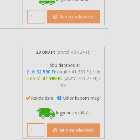
Nem rendelhető
33 090 Ft
(bruttó 42 024 Ft)
Több darabos ár
2 db
32 590 Ft
(bruttó 41 389 Ft) / db
3 db-tól
31 990 Ft
(bruttó 40 627 Ft) /
db
Rendelésre
Mikor kapom meg?
Ingyenes szállítás
Nem rendelhető