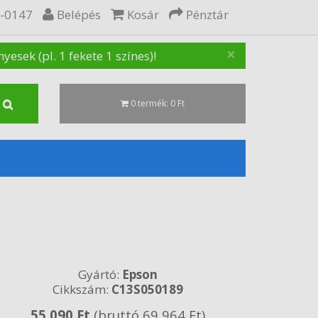
5-0147
Belépés
Kosár
Pénztár
×
sek (pl. 1 fekete 1 színes)!
0 termék: 0 Ft
Gyártó:
Epson
Cikkszám:
C13S050189
55 090 Ft
(bruttó 69 964 Ft)