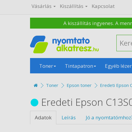
Vásárlás
Kiszállítás
Kapcsolat
A kiszállítás ingyenes. A men
Toner
Tintapatron
Egyéb lézer
Toner
Epson toner
Eredeti Epson 
Eredeti Epson C13S
Adatok
Leírás
Jó a nyomtatómhoz