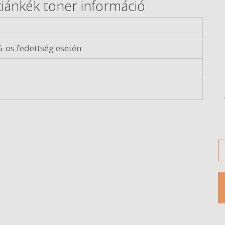
iánkék toner információ
-os fedettség esetén
M