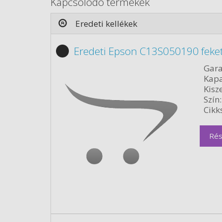
Kapcsolódó termékek
Eredeti kellékek
Eredeti Epson C13S050190 feke
Gara
Kapa
Kisze
Szín:
Cikk
Rés