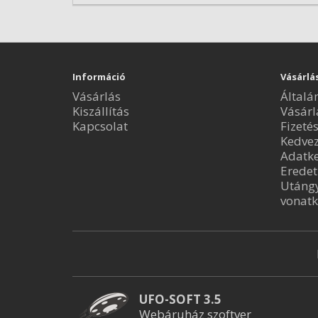
Információ
Vásárlá
Vásárlás
Általá
Kiszállítás
Vásárl
Kapcsolat
Fizeté
Kedve
Adatke
Eredet
Utángy
vonatk
UFO-SOFT 3.5
Webáruház szoftver