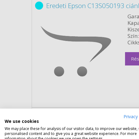
Eredeti Epson C13S050193 cián
Gara
Kapa
Kisze
Szín:
Cikk
Rés
Privacy 
Eredeti Epson C13S050188 mag
We use cookies
Gara
We may place these for analysis of our visitor data, to improve our website,
personalised content and to give you a great website experience. For more
Kapa
information about the cookies we use open the settings.