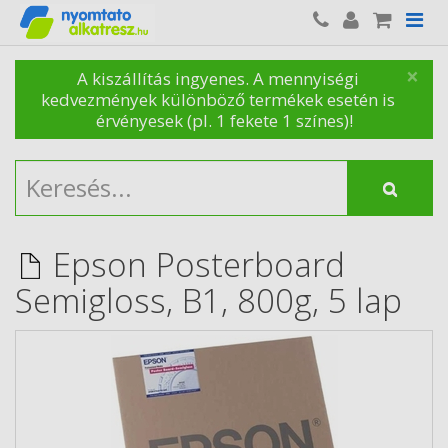
×
A kiszállítás ingyenes. A mennyiségi
kedvezmények különböző termékek esetén is
érvényesek (pl. 1 fekete 1 színes)!
Epson Posterboard
Semigloss, B1, 800g, 5 lap