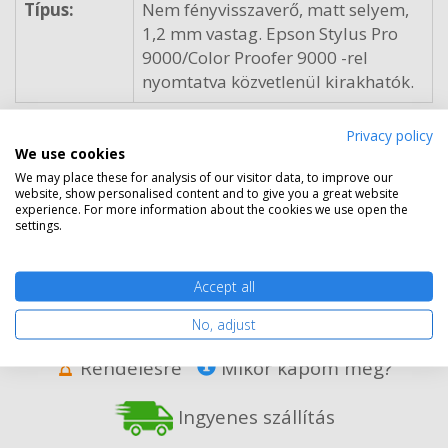
Típus:
Nem fényvisszaverő, matt selyem,
1,2 mm vastag. Epson Stylus Pro
9000/Color Proofer 9000 -rel
nyomtatva közvetlenül kirakhatók.
Gyártó:
Epson
Privacy policy
We use cookies
Cikkszám:
C13S041236
We may place these for analysis of our visitor data, to improve our
25 990 Ft
(bruttó 33 007 Ft)
website, show personalised content and to give you a great website
experience. For more information about the cookies we use open the
settings.
Több darabos ár, amely különböző termékek vásárlása
esetén is érvényes:
Accept all
2 db
25 390 Ft
(bruttó 32 245 Ft) / db
3 db-tól
23 090 Ft
(bruttó 29 324 Ft) / db
No, adjust
Rendelésre
Mikor kapom meg?
Ingyenes szállítás