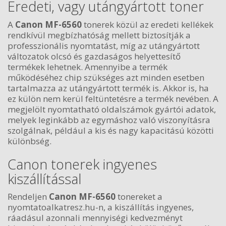
Eredeti, vagy utángyártott toner
A
Canon MF-6560
tonerek közül az eredeti kellékek
rendkívül megbízhatóság mellett biztosítják a
professzionális nyomtatást, míg az utángyártott
változatok olcsó és gazdaságos helyettesítő
termékek lehetnek. Amennyibe a termék
működéséhez chip szükséges azt minden esetben
tartalmazza az utángyártott termék is. Akkor is, ha
ez külön nem kerül feltüntetésre a termék nevében. A
megjelölt nyomtatható oldalszámok gyártói adatok,
melyek leginkább az egymáshoz való viszonyításra
szolgálnak, például a kis és nagy kapacitású közötti
különbség.
Canon tonerek ingyenes
kiszállítással
Rendeljen
Canon MF-6560
tonereket a
nyomtatoalkatresz.hu-n, a kiszállítás ingyenes,
ráadásul azonnali mennyiségi kedvezményt