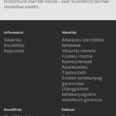
biztosítunk már két darab - akár különböző termék -
rendelése esetén.
Információ
Vásárlás
Vásárlás
Általános szerződési
Kiszállítás
feltételek
Kapcsolat
Vásárlás menete
Fizetési módok
Kedvezmények
Adatkezelési
Tájékoztató
Eredeti kellékanyag
garanciája
Utángyártott
kellékanyagokra
vonatkozó garancia
Kiszállítás
Fiókom