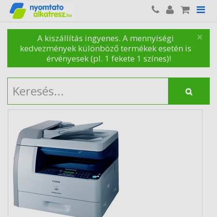
×
A kiszállítás ingyenes. A mennyiségi
kedvezmények különböző termékek esetén is
érvényesek (pl. 1 fekete 1 színes)!