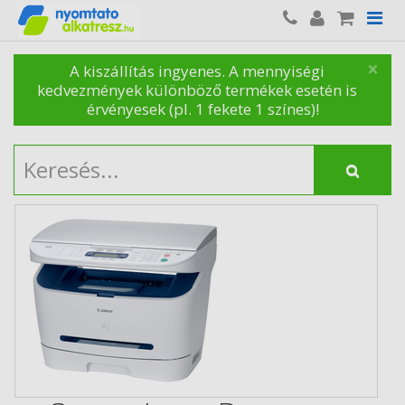
×
A kiszállítás ingyenes. A mennyiségi
kedvezmények különböző termékek esetén is
érvényesek (pl. 1 fekete 1 színes)!