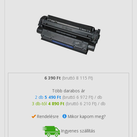
6 390 Ft
(bruttó 8 115 Ft)
Több darabos ár
2 db
5 490 Ft
(bruttó 6 972 Ft) / db
3 db-tól
4 890 Ft
(bruttó 6 210 Ft) / db
Rendelésre
Mikor kapom meg?
Ingyenes szállítás