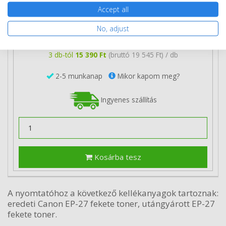
Accept all
17 390 Ft
(bruttó 22 085 Ft)
No, adjust
Több darabos ár
2 db
15 590 Ft
(bruttó 19 799 Ft) / db
3 db-tól
15 390 Ft
(bruttó 19 545 Ft) / db
2-5 munkanap
Mikor kapom meg?
Ingyenes szállítás
Kosárba tesz
A nyomtatóhoz a következő kellékanyagok tartoznak:
eredeti Canon EP-27 fekete toner, utángyárott EP-27
fekete toner.