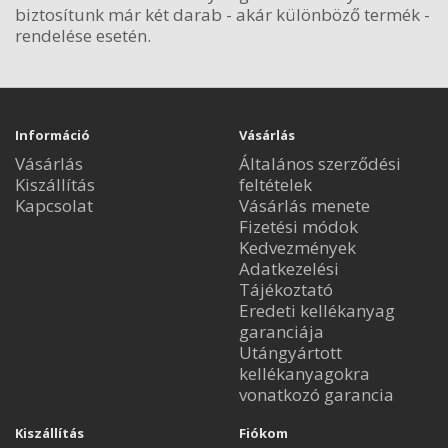
biztosítunk már két darab - akár különböző termék -
rendelése esetén.
Információ
Vásárlás
Vásárlás
Általános szerződési
Kiszállítás
feltételek
Kapcsolat
Vásárlás menete
Fizetési módok
Kedvezmények
Adatkezelési
Tájékoztató
Eredeti kellékanyag
garanciája
Utángyártott
kellékanyagokra
vonatkozó garancia
Kiszállítás
Fiókom