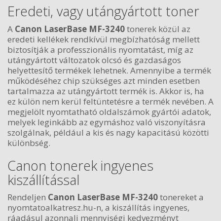
Eredeti, vagy utángyártott toner
A
Canon LaserBase MF-3240
tonerek közül az
eredeti kellékek rendkívül megbízhatóság mellett
biztosítják a professzionális nyomtatást, míg az
utángyártott változatok olcsó és gazdaságos
helyettesítő termékek lehetnek. Amennyibe a termék
működéséhez chip szükséges azt minden esetben
tartalmazza az utángyártott termék is. Akkor is, ha
ez külön nem kerül feltüntetésre a termék nevében. A
megjelölt nyomtatható oldalszámok gyártói adatok,
melyek leginkább az egymáshoz való viszonyításra
szolgálnak, például a kis és nagy kapacitású közötti
különbség.
Canon tonerek ingyenes
kiszállítással
Rendeljen
Canon LaserBase MF-3240
tonereket a
nyomtatoalkatresz.hu-n, a kiszállítás ingyenes,
ráadásul azonnali mennyiségi kedvezményt