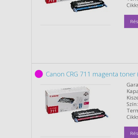
Cikk
Rés
Canon CRG 711 magenta toner 
Gara
Kapa
Kisze
Szín:
Term
Cikk
Rés