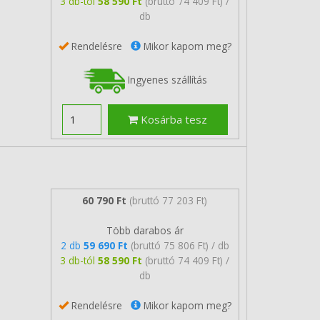
3 db-tól
58 590 Ft
(bruttó 74 409 Ft) /
db
Rendelésre
Mikor kapom meg?
Ingyenes szállítás
Kosárba tesz
60 790 Ft
(bruttó 77 203 Ft)
Több darabos ár
2 db
59 690 Ft
(bruttó 75 806 Ft) / db
3 db-tól
58 590 Ft
(bruttó 74 409 Ft) /
db
Rendelésre
Mikor kapom meg?