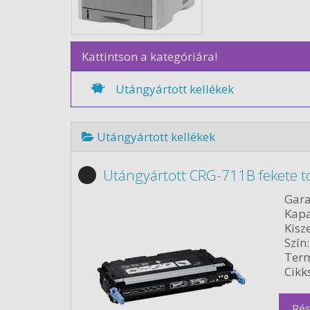
Kattintson a kategóriára!
Utángyártott kellékek
Utángyártott kellékek
Utángyártott CRG-711B fekete t
Gara
Kapa
Kisze
Szín:
Term
Cikk
Rés