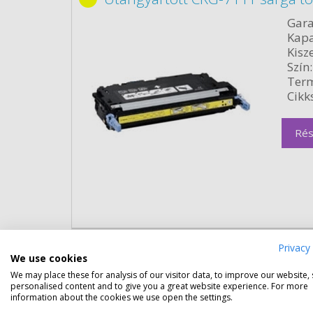
Gara
Kapa
Kisze
Szín:
Term
Cikk
Rés
Eredeti kellékek
Privacy 
We use cookies
We may place these for analysis of our visitor data, to improve our website,
Canon CRG 711 fekete toner (16
personalised content and to give you a great website experience. For more
information about the cookies we use open the settings.
Gara