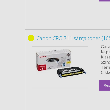
Canon CRG 711 sárga toner (16
Gara
Kapa
Kisze
Szín:
Term
Cikk
Rés