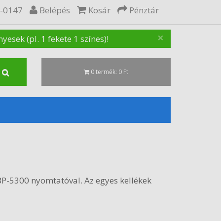
5-0147
Belépés
Kosár
Pénztár
×
sek (pl. 1 fekete 1 színes)!
0 termék: 0 Ft
P-5300 nyomtatóval. Az egyes kellékek