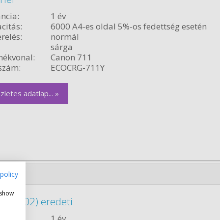
ncia:
1 év
citás:
6000 A4-es oldal 5%-os fedettség esetén
relés:
normál
sárga
ékvonal:
Canon 711
szám:
ECOCRG-711Y
zletes adatlap... »
policy
 show
60B002) eredeti
ncia:
1 év