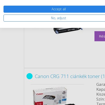
Kapa
Kisze
Accept all
Szín:
No, adjust
Term
Cikk
Rés
Canon CRG 711 ciánkék toner (
Gara
Kapa
Kisze
Szín:
Term