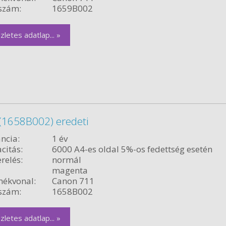
szám:
1659B002
zletes adatlap... »
(1658B002) eredeti
ncia:
1 év
citás:
6000 A4-es oldal 5%-os fedettség esetén
relés:
normál
magenta
ékvonal:
Canon 711
szám:
1658B002
zletes adatlap... »