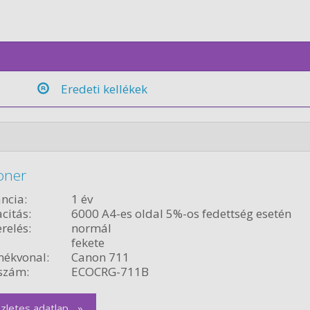
Eredeti kellékek
oner
ncia:
1 év
citás:
6000 A4-es oldal 5%-os fedettség esetén
relés:
normál
fekete
ékvonal:
Canon 711
szám:
ECOCRG-711B
zletes adatlap... »