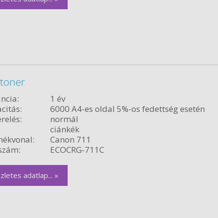
 toner
ncia:
1 év
citás:
6000 A4-es oldal 5%-os fedettség esetén
relés:
normál
ciánkék
ékvonal:
Canon 711
szám:
ECOCRG-711C
zletes adatlap... »