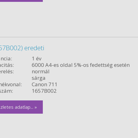
57B002) eredeti
ncia:
1 év
citás:
6000 A4-es oldal 5%-os fedettség esetén
relés:
normál
sárga
ékvonal:
Canon 711
szám:
1657B002
zletes adatlap... »