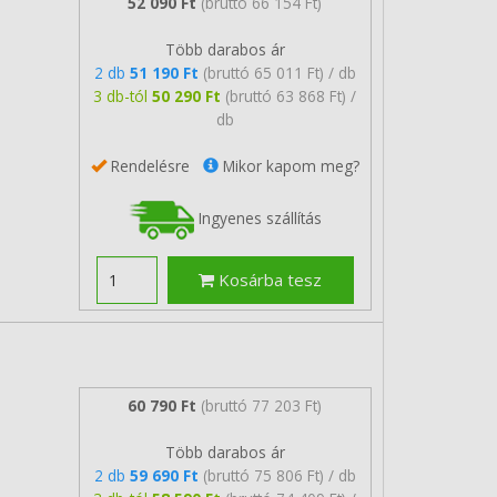
52 090 Ft
(bruttó 66 154 Ft)
Több darabos ár
2 db
51 190 Ft
(bruttó 65 011 Ft) / db
3 db-tól
50 290 Ft
(bruttó 63 868 Ft) /
db
Rendelésre
Mikor kapom meg?
Ingyenes szállítás
Kosárba tesz
60 790 Ft
(bruttó 77 203 Ft)
Több darabos ár
2 db
59 690 Ft
(bruttó 75 806 Ft) / db