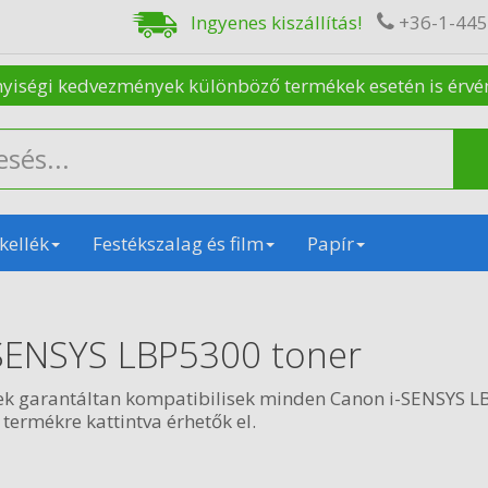
Ingyenes kiszállítás!
+36-1-44
nyiségi kedvezmények különböző termékek esetén is érvénye
kellék
Festékszalag és film
Papír
SENSYS LBP5300 toner
ek garantáltan kompatibilisek minden Canon i-SENSYS LB
 termékre kattintva érhetők el.