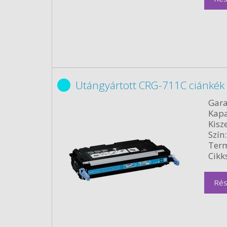
Utángyártott CRG-711C ciánkék
Gara
Kapa
Kisze
Szín:
Term
Cikk
Rés