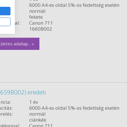
citás:
6000 A4-es oldal 5%-os fedettség esetén
relés:
normál
fekete
ékvonal:
Canon 711
szám:
1660B002
zletes adatlap... »
1659B002) eredeti
ncia:
1 év
citás:
6000 A4-es oldal 5%-os fedettség esetén
relés:
normál
ciánkék
ékvonal:
Canon 711