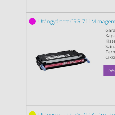
Utángyártott CRG-711M magent
Gara
Kapa
Kisze
Szín:
Term
Cikk
Rés
Utángyártott CRG-711Y sárga t