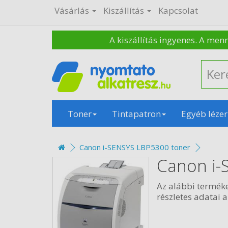
Vásárlás
Kiszállítás
Kapcsolat
A kiszállítás ingyenes. A men
Toner
Tintapatron
Egyéb lézer
Canon i-SENSYS LBP5300 toner
Canon i-
Az alábbi termék
részletes adatai a