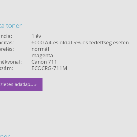
a toner
ncia:
1 év
citás:
6000 A4-es oldal 5%-os fedettség esetén
relés:
normál
magenta
ékvonal:
Canon 711
szám:
ECOCRG-711M
zletes adatlap... »
oner